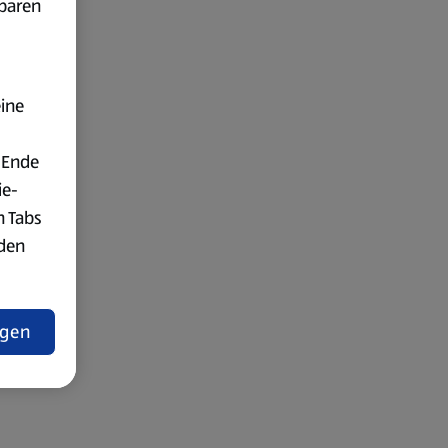
fbaren
eine
 Ende
ie-
n Tabs
rden
t
ngen