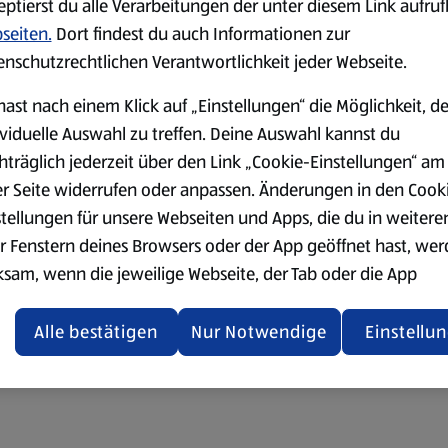
eptierst du alle Verarbeitungen der unter diesem Link aufru
seiten.
Dort findest du auch Informationen zur
enschutzrechtlichen Verantwortlichkeit jeder Webseite.
hast nach einem Klick auf „Einstellungen“ die Möglichkeit, d
ividuelle Auswahl zu treffen. Deine Auswahl kannst du
hträglich jederzeit über den Link „Cookie-Einstellungen“ am
er Seite widerrufen oder anpassen. Änderungen in den Cook
stellungen für unsere Webseiten und Apps, die du in weitere
r Fenstern deines Browsers oder der App geöffnet hast, we
ksam, wenn die jeweilige Webseite, der Tab oder die App
ualisiert oder geschlossen und anschließend wieder geöffne
den.
Alle bestätigen
Nur Notwendige
Einstellu
ere Informationen stellen wir dir in unserer
enschutzerklärung zur Verfügung.
rsicht der Webseitenbetreiber und Datenschutzerklärungen