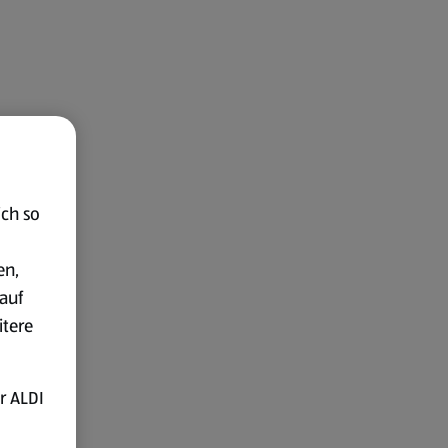
ich so
en,
auf
itere
r ALDI