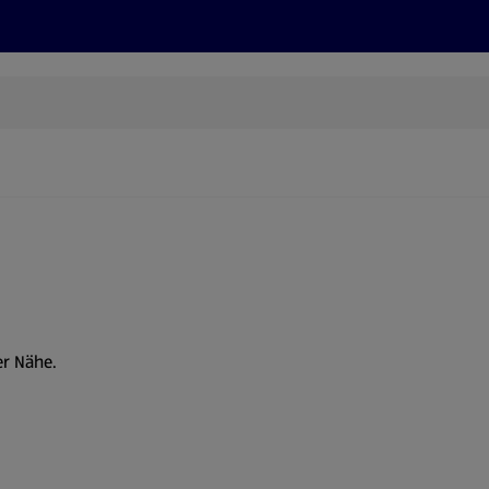
Rezepte und Tipps
Nachhaltigkeit
ALDI Services
er Nähe.