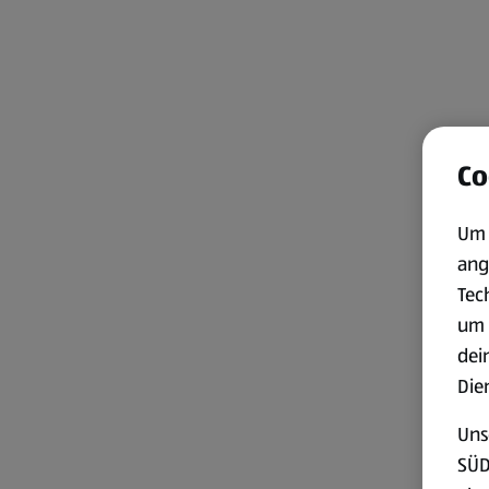
Co
Um 
ang
Tec
um 
dei
Die
Uns
SÜD