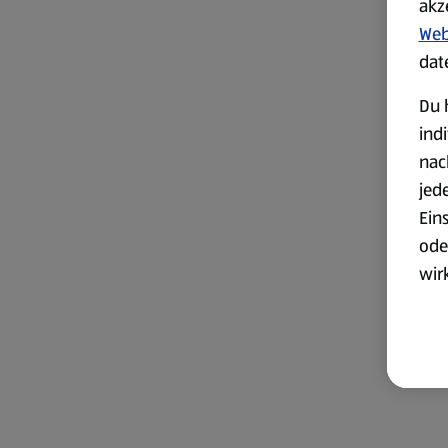
akz
Web
dat
Du 
ind
nac
jed
Ein
ode
wir
akt
wer
Weit
Dat
Übe