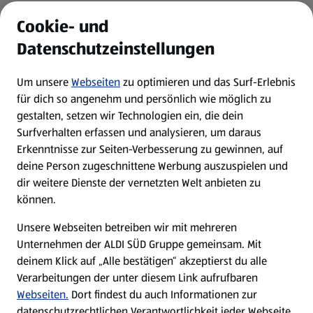
ALDI Services
Cookie- und
Datenschutzeinstellungen
Newsletter
Um unsere
Webseiten
zu optimieren und das Surf-Erlebnis
WhatsApp
für dich so angenehm und persönlich wie möglich zu
gestalten, setzen wir Technologien ein, die dein
Surfverhalten erfassen und analysieren, um daraus
Über ALDI SÜD
Erkenntnisse zur Seiten-Verbesserung zu gewinnen, auf
deine Person zugeschnittene Werbung auszuspielen und
Filialen
dir weitere Dienste der vernetzten Welt anbieten zu
können.
E-Ladestationen
Unsere Webseiten betreiben wir mit mehreren
Unternehmen der ALDI SÜD Gruppe gemeinsam. Mit
Nachhaltigkeit
deinem Klick auf „Alle bestätigen“ akzeptierst du alle
Verarbeitungen der unter diesem Link aufrufbaren
Karriere
Webseiten.
Dort findest du auch Informationen zur
datenschutzrechtlichen Verantwortlichkeit jeder Webseite.