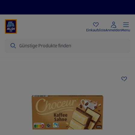
Angebote
Einkaufsliste
Anmelden
Menu
Suche