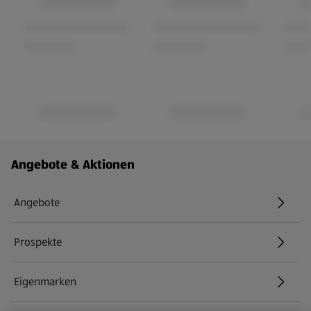
Fußzeilenmenü - weitere Links
Angebote & Aktionen
Angebote
Prospekte
Eigenmarken