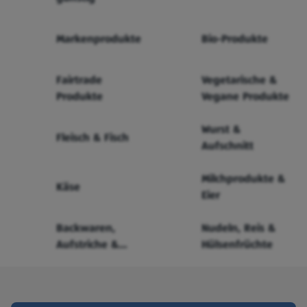
Markenprodukte
Bio-Produkte
Fairtrade
Vegetarische &
Produkte
Vegane Produkte
Wurst &
Fleisch & Fisch
Aufschnitt
Milchprodukte &
Käse
Eier
Backwaren,
Nudeln, Reis &
Aufstriche &
Hülsenfrüchte
Cerealien