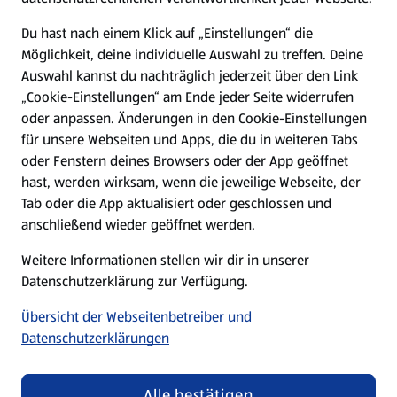
Presse
Du hast nach einem Klick auf „Einstellungen“ die
Möglichkeit, deine individuelle Auswahl zu treffen. Deine
Hilfe & Kontakt
Auswahl kannst du nachträglich jederzeit über den Link
(öffnet in einem neuen Tab)
„Cookie-Einstellungen“ am Ende jeder Seite widerrufen
oder anpassen. Änderungen in den Cookie-Einstellungen
Unternehmen
für unsere Webseiten und Apps, die du in weiteren Tabs
oder Fenstern deines Browsers oder der App geöffnet
hast, werden wirksam, wenn die jeweilige Webseite, der
Folge uns hier:
Tab oder die App aktualisiert oder geschlossen und
anschließend wieder geöffnet werden.
Jetzt die ALDI SÜD App downloaden
Weitere Informationen stellen wir dir in unserer
Datenschutzerklärung zur Verfügung.
Übersicht der Webseitenbetreiber und
Datenschutzerklärungen
Datenschutz- und Richtlinienmenü
(öffnet in einem neuen Tab)
Cookie-Einstellungen
Garantieportal
Alle bestätigen