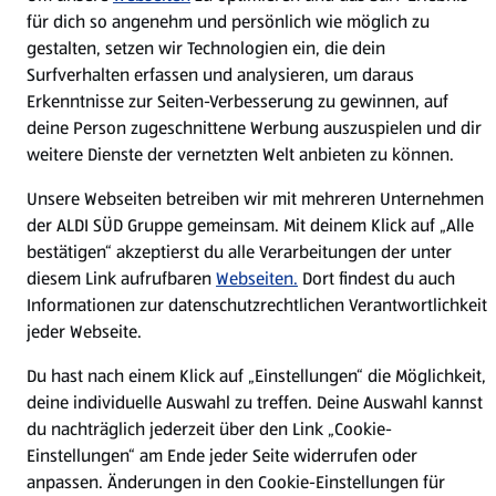
für dich so angenehm und persönlich wie möglich zu
Nachhaltigkeit
gestalten, setzen wir Technologien ein, die dein
Surfverhalten erfassen und analysieren, um daraus
Karriere
Erkenntnisse zur Seiten-Verbesserung zu gewinnen, auf
deine Person zugeschnittene Werbung auszuspielen und dir
Presse
weitere Dienste der vernetzten Welt anbieten zu können.
Unsere Webseiten betreiben wir mit mehreren Unternehmen
Hilfe & Kontakt
(öffnet in einem neuen Tab)
der ALDI SÜD Gruppe gemeinsam. Mit deinem Klick auf „Alle
bestätigen“ akzeptierst du alle Verarbeitungen der unter
Unternehmen
diesem Link aufrufbaren
Webseiten.
Dort findest du auch
Informationen zur datenschutzrechtlichen Verantwortlichkeit
jeder Webseite.
Folge uns hier:
Du hast nach einem Klick auf „Einstellungen“ die Möglichkeit,
deine individuelle Auswahl zu treffen. Deine Auswahl kannst
du nachträglich jederzeit über den Link „Cookie-
Jetzt die ALDI SÜD App downloaden
Einstellungen“ am Ende jeder Seite widerrufen oder
anpassen. Änderungen in den Cookie-Einstellungen für