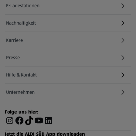
E-Ladestationen
Nachhaltigkeit
Karriere
Presse
Hilfe & Kontakt
(öffnet in einem neuen Tab)
Unternehmen
Folge uns hier:
Jetzt die ALDI SÜD App downloaden