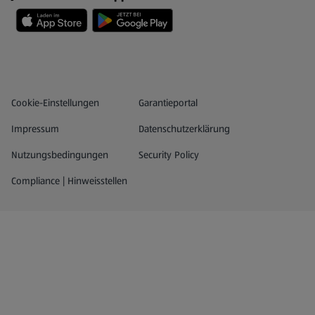
Datenschutz- und Richtlinienmenü
(öffnet in einem neuen Tab)
Cookie-Einstellungen
Garantieportal
Impressum
Datenschutzerklärung
Nutzungsbedingungen
Security Policy
Compliance | Hinweisstellen