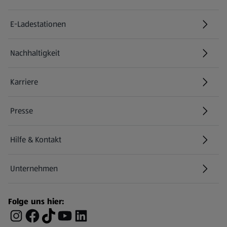
E-Ladestationen
Nachhaltigkeit
Karriere
Presse
Hilfe & Kontakt
(öffnet in einem neuen Tab)
Unternehmen
Folge uns hier: