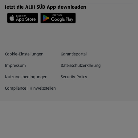
Jetzt die ALDI SÜD App downloaden
Datenschutz- und Richtlinienmenü
(öffnet in einem neuen Tab)
Cookie-Einstellungen
Garantieportal
Impressum
Datenschutzerklärung
Nutzungsbedingungen
Security Policy
Compliance | Hinweisstellen