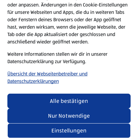
oder anpassen. Änderungen in den Cookie-Einstellungen
Unternehmen
für unsere Webseiten und Apps, die du in weiteren Tabs
oder Fenstern deines Browsers oder der App geöffnet
hast, werden wirksam, wenn die jeweilige Webseite, der
Folge uns hier:
Tab oder die App aktualisiert oder geschlossen und
anschließend wieder geöffnet werden.
Jetzt die ALDI SÜD App downloaden
Weitere Informationen stellen wir dir in unserer
Datenschutzerklärung zur Verfügung.
Übersicht der Webseitenbetreiber und
Datenschutzerklärungen
Datenschutz- und Richtlinienmenü
(öffnet in einem neuen Tab)
Cookie-Einstellungen
Garantieportal
Alle bestätigen
Impressum
Datenschutzerklärung
Nur Notwendige
Nutzungsbedingungen
Security Policy
Einstellungen
Compliance | Hinweisstellen