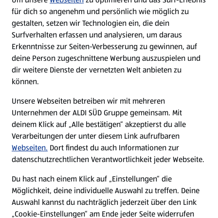
WhatsApp
für dich so angenehm und persönlich wie möglich zu
gestalten, setzen wir Technologien ein, die dein
Surfverhalten erfassen und analysieren, um daraus
Über ALDI SÜD
Erkenntnisse zur Seiten-Verbesserung zu gewinnen, auf
deine Person zugeschnittene Werbung auszuspielen und
Filialen
dir weitere Dienste der vernetzten Welt anbieten zu
können.
E-Ladestationen
Unsere Webseiten betreiben wir mit mehreren
Unternehmen der ALDI SÜD Gruppe gemeinsam. Mit
Nachhaltigkeit
deinem Klick auf „Alle bestätigen“ akzeptierst du alle
Verarbeitungen der unter diesem Link aufrufbaren
Karriere
Webseiten.
Dort findest du auch Informationen zur
datenschutzrechtlichen Verantwortlichkeit jeder Webseite.
Presse
Du hast nach einem Klick auf „Einstellungen“ die
Möglichkeit, deine individuelle Auswahl zu treffen. Deine
Hilfe & Kontakt
Auswahl kannst du nachträglich jederzeit über den Link
(öffnet in einem neuen Tab)
„Cookie-Einstellungen“ am Ende jeder Seite widerrufen