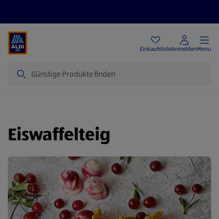
Angebote
Einkaufsliste
Anmelden
Menu
Suche
Eiswaffelteig