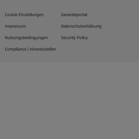
Datenschutz- und Richtlinienmenü
(öffnet in einem neuen Tab)
Cookie-Einstellungen
Garantieportal
Impressum
Datenschutzerklärung
Nutzungsbedingungen
Security Policy
Compliance | Hinweisstellen