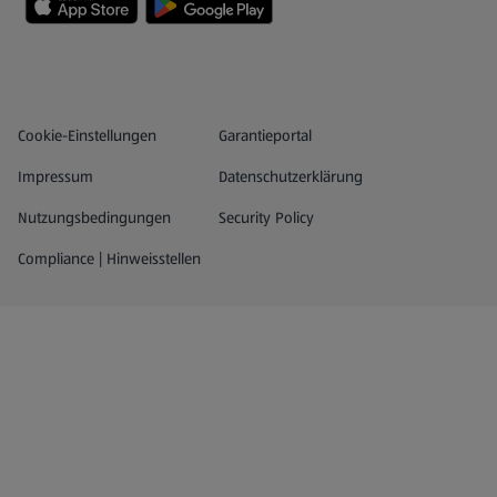
Datenschutz- und Richtlinienmenü
(öffnet in einem neuen Tab)
Cookie-Einstellungen
Garantieportal
Impressum
Datenschutzerklärung
Nutzungsbedingungen
Security Policy
Compliance | Hinweisstellen