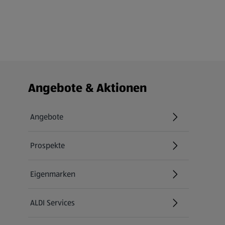
Fußzeilenmenü - weitere Links
Angebote & Aktionen
Angebote
Prospekte
Eigenmarken
ALDI Services