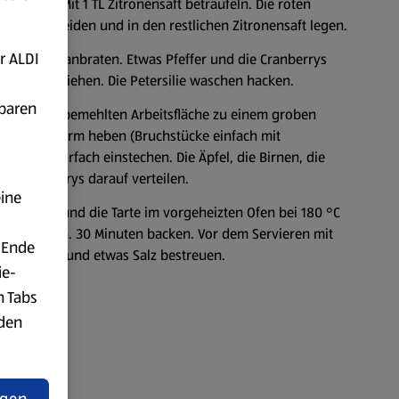
hneiden. Mit 1 TL Zitronensaft beträufeln. Die roten
inge schneiden und in den restlichen Zitronensaft legen.
r ALDI
in 1 EL Öl anbraten. Etwas Pfeffer und die Cranberrys
om Herd ziehen. Die Petersilie waschen hacken.
fbaren
f einer gut bemehlten Arbeitsfläche zu einem groben
ettete Tarteform heben (Bruchstücke einfach mit
r Gabel mehrfach einstechen. Die Äpfel, die Birnen, die
en Cranberrys darauf verteilen.
eine
r träufeln und die Tarte im vorgeheizten Ofen bei 180 °C
terhitze) ca. 30 Minuten backen. Vor dem Servieren mit
 Ende
nem Pfeffer und etwas Salz bestreuen.
ie-
n Tabs
rden
t