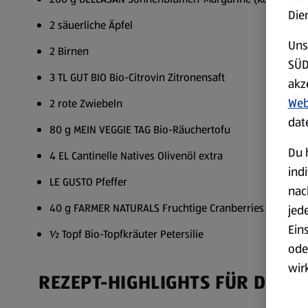
Die
2 säuerliche Äpfel
Uns
2 Birnen
SÜD
3 TL GUT BIO Bio-Citrovin Zitronensaft
akz
Web
2 rote Zwiebeln
dat
80 g MEIN VEGGIE TAG Bio-Räuchertofu
Du 
4 EL Cantinelle Natives Olivenöl extra
ind
LE GUSTO Pfeffer
nac
40 g FARMER NATURALS Fruchtige Cranberries
jed
Ein
½ Topf Bio-Topfkräuter Petersilie
ode
wir
REZEPT-HIGHLIGHTS FÜR DICH
akt
wer