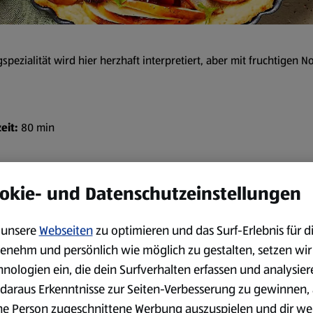
spezialität wird hier herzhaft interpretiert, aber mit fruchtigen N
eit:
80 min
Zubereitung
okie- und Datenschutzeinstellungen
Die beiden Mehlsorten mischen
Zucker sowie die kalte Marg
unsere
Webseiten
zu optimieren und das Surf-Erlebnis für d
 Arbeitsfläche)
und kräftig alles vermengen
enehm und persönlich wie möglich zu gestalten, setzen wir
dazu gießen und schnell weit
hnologien ein, die dein Surfverhalten erfassen und analysier
Kühlschrank geben.
daraus Erkenntnisse zur Seiten-Verbesserung zu gewinnen, 
Die Äpfel und die Birnen wa
ne Person zugeschnittene Werbung auszuspielen und dir we