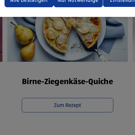
Alle bestätigen
Nur Notwendige
Einstellu
ere Informationen stellen wir dir in unserer
enschutzerklärung zur Verfügung.
rsicht der Webseitenbetreiber und Datenschutzerklärungen
Birne-Ziegenkäse-Quiche
Zum Rezept