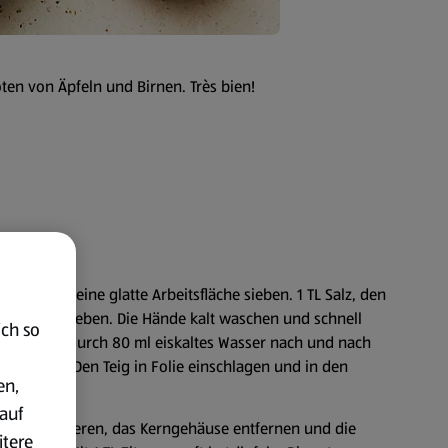
oten von Äpfeln und Birnen. Très bien!
 und auf eine glatte Arbeitsfläche sieben. 1 TL Salz, den
arine dazugeben. Die Hände kalt waschen und schnell
ich so
, zwischendurch 80 ml eiskaltes Wasser nach und nach
erkneten. Den Teig in Folie einschlagen und in den
en,
auf
schen, halbieren, das Kerngehäuse entfernen und die
itere