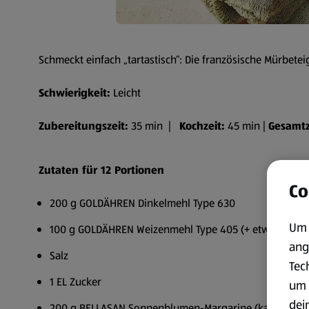
Schmeckt einfach „tartastisch“: Die französische Mürbeteig
Schwierigkeit:
Leicht
Zubereitungszeit:
35 min |
Kochzeit:
45 min |
Gesamtz
Zutaten für 12 Portionen
Co
200 g GOLDÄHREN Dinkelmehl Type 630
Um 
100 g GOLDÄHREN Weizenmehl Type 405 (+ etwas für die
ang
Salz
Tec
1 EL Zucker
um 
dei
200 g BELLASAN Sonnenblumen-Margarine (kalt)