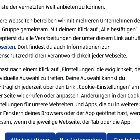
Früchte in dünne Scheiben sc
nste der vernetzten Welt anbieten zu können.
Zwiebeln schälen, in dünne R
ere Webseiten betreiben wir mit mehreren Unternehmen de
Den Räuchertofu würfeln und 
einstreuen, schwenken und v
 Gruppe gemeinsam. Mit deinem Klick auf „Alle bestätigen“
eptierst du alle Verarbeitungen der unter diesem Link aufru
Den gekühlten Teig zügig au
seiten.
Dort findest du auch Informationen zur
Kreis ausrollen, in eine gef
Teigstücken kitten), mit eine
enschutzrechtlichen Verantwortlichkeit jeder Webseite.
Zwiebeln und den Tofu mit d
hast nach einem Klick auf „Einstellungen“ die Möglichkeit, d
Das restliche Olivenöl darübe
ividuelle Auswahl zu treffen. Deine Auswahl kannst du
Umluft (200 °C Ober- und Un
hträglich jederzeit über den Link „Cookie-Einstellungen“ am
frischer Petersilie, gemahle
er Seite widerrufen oder anpassen. Änderungen in den Cook
stellungen für unsere Webseiten und Apps, die du in weitere
r Fenstern deines Browsers oder der App geöffnet hast, we
ksam, wenn die jeweilige Webseite, der Tab oder die App
ualisiert oder geschlossen und anschließend wieder geöffne
den.