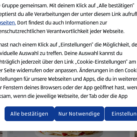
in Rest Creme rühren.
 Gruppe gemeinsam. Mit deinem Klick auf „Alle bestätigen“
Schüssel (ca. 20 cm ø) mit F
eptierst du alle Verarbeitungen der unter diesem Link aufru
auskleiden. Ein Drittel Qua
seiten.
Dort findest du auch Informationen zur
Übrige Quarkmasse daraufge
enschutzrechtlichen Verantwortlichkeit jeder Webseite.
kalt stellen, dann stürzen, F
Erdbeeren verzieren.
hast nach einem Klick auf „Einstellungen“ die Möglichkeit, d
ividuelle Auswahl zu treffen. Deine Auswahl kannst du
hträglich jederzeit über den Link „Cookie-Einstellungen“ am
er Seite widerrufen oder anpassen. Änderungen in den Cook
stellungen für unsere Webseiten und Apps, die du in weitere
r Fenstern deines Browsers oder der App geöffnet hast, we
ksam, wenn die jeweilige Webseite, der Tab oder die App
ualisiert oder geschlossen und anschließend wieder geöffne
den.
Alle bestätigen
Nur Notwendige
Einstellu
ere Informationen stellen wir dir in unserer
enschutzerklärung zur Verfügung.