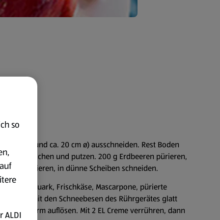
ich so
 ca. 17 cm und ca. 20 cm ø) ausschneiden. Rest Boden
en,
beeren waschen und putzen. 200 g Erdbeeren pürieren,
auf
ge zum Verzieren, in dünne Scheiben schneiden.
itere
nweichen. Quark, Frischkäse, Mascarpone, pürierte
linzucker mit den Schneebesen des Rührgerätes glatt
 und lauwarm auflösen. Mit 2 EL Creme verrühren, dann
r ALDI