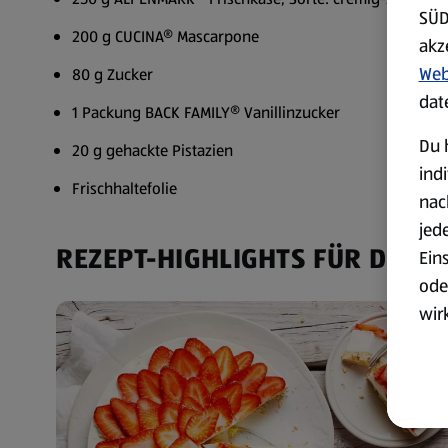
SÜD
200 g CUCINA® Mascarpone
akz
Web
80 g Zucker
dat
1 Packung BACK FAMILY® Vanillinzucker
Du 
20 g gehackte Pistazien
ind
Frischhaltefolie
nac
jed
REZEPT-HIGHLIGHTS FÜR DICH
Ein
ode
wir
akt
wer
Weit
Dat