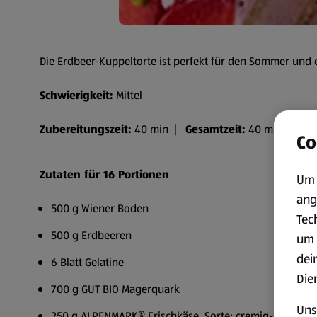
Die Erdbeer-Kuppeltorte ist perfekt für den Sommer und 
Schwierigkeit:
Mittel
Zubereitungszeit:
40 min |
Gesamtzeit:
40 min
Co
Zutaten für 16 Portionen
Um 
ang
500 g Wiener Boden
Tec
500 g Erdbeeren
um 
dei
6 Blatt Gelatine
Die
700 g GUT BIO Magerquark
Uns
250 g ALPENMARK® Frischkäse, Sorte: cremig-sahnig