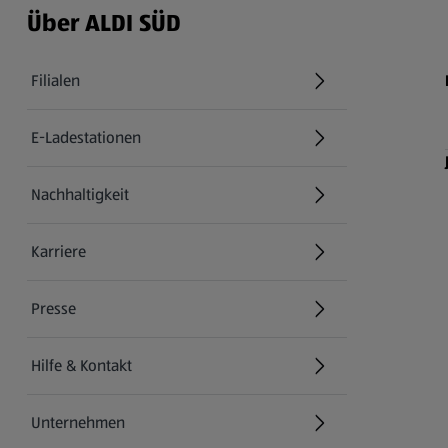
Über ALDI SÜD
Filialen
E-Ladestationen
Nachhaltigkeit
Karriere
Presse
Hilfe & Kontakt
(öffnet in einem neuen Tab)
Unternehmen