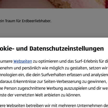
ein Traum für Erdbeerliebhaber.
okie- und Datenschutzeinstellungen
Zubereitung
unsere
Webseiten
zu optimieren und das Surf-Erlebnis für d
enehm und persönlich wie möglich zu gestalten, setzen wir
Aus Wiener Boden 2 Kreise (à
hnologien ein, die dein Surfverhalten erfassen und analysier
anderweitig verwenden. Erd
daraus Erkenntnisse zur Seiten-Verbesserung zu gewinnen, 
Rest Erdbeeren, bis auf eini
ne Person zugeschnittene Werbung auszuspielen und dir we
Gelatine in kaltem Wasser ei
nste der vernetzten Welt anbieten zu können.
Erdbeeren, Zucker und Vanil
rühren. Gelatine ausdrücken
ere Webseiten betreiben wir mit mehreren Unternehmen de