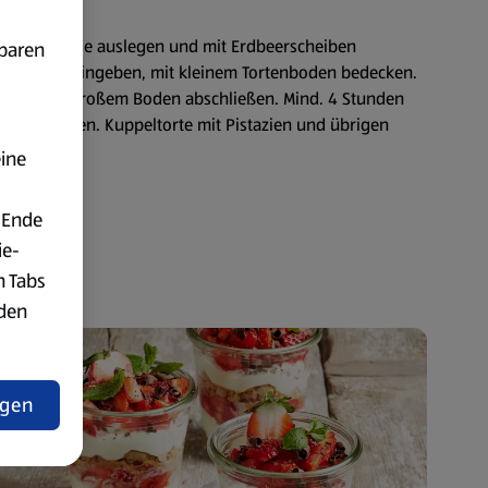
rischhaltefolie auslegen und mit Erdbeerscheiben
fbaren
rkmasse hineingeben, mit kleinem Tortenboden bedecken.
ben, mit großem Boden abschließen. Mind. 4 Stunden
olie entfernen. Kuppeltorte mit Pistazien und übrigen
eine
 Ende
ie-
n Tabs
rden
t
ngen