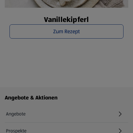
Vanillekipferl
Zum Rezept
Fußzeilenmenü - weitere Links
Angebote & Aktionen
Angebote
Prospekte