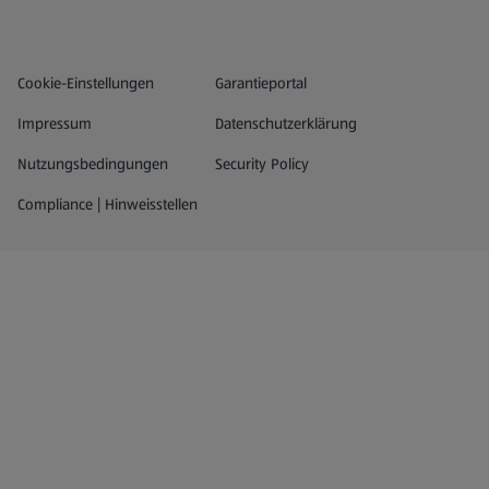
Datenschutz- und Richtlinienmenü
(öffnet in einem neuen Tab)
Cookie-Einstellungen
Garantieportal
Impressum
Datenschutzerklärung
Nutzungsbedingungen
Security Policy
Compliance | Hinweisstellen