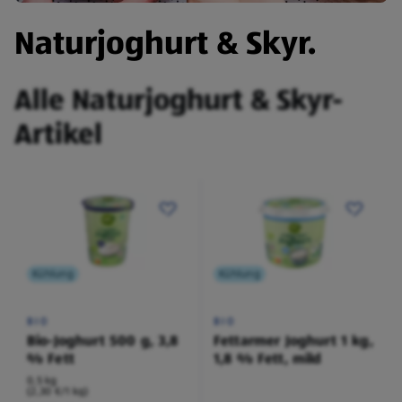
Naturjoghurt & Skyr.
Alle Naturjoghurt & Skyr-
Artikel
Kühlung
Kühlung
BIO
BIO
Bio-Joghurt 500 g, 3,8
Fettarmer Joghurt 1 kg,
% Fett
1,8 % Fett, mild
0,5 kg
(2,30 €/1 kg)