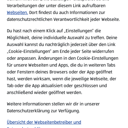
Verarbeitungen der unter diesem Link aufrufbaren
Karriere
Webseiten.
Dort findest du auch Informationen zur
datenschutzrechtlichen Verantwortlichkeit jeder Webseite.
Presse
Du hast nach einem Klick auf „Einstellungen“ die
Möglichkeit, deine individuelle Auswahl zu treffen. Deine
Hilfe & Kontakt
Auswahl kannst du nachträglich jederzeit über den Link
(öffnet in einem neuen Tab)
„Cookie-Einstellungen“ am Ende jeder Seite widerrufen
oder anpassen. Änderungen in den Cookie-Einstellungen
Unternehmen
für unsere Webseiten und Apps, die du in weiteren Tabs
oder Fenstern deines Browsers oder der App geöffnet
hast, werden wirksam, wenn die jeweilige Webseite, der
Folge uns hier:
Tab oder die App aktualisiert oder geschlossen und
anschließend wieder geöffnet werden.
Jetzt die ALDI SÜD App downloaden
Weitere Informationen stellen wir dir in unserer
Datenschutzerklärung zur Verfügung.
Übersicht der Webseitenbetreiber und