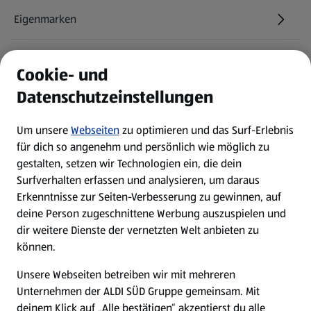
Eigenmarken
ALDI Services
Cookie- und
Datenschutzeinstellungen
Newsletter
Um unsere
Webseiten
zu optimieren und das Surf-Erlebnis
WhatsApp
für dich so angenehm und persönlich wie möglich zu
gestalten, setzen wir Technologien ein, die dein
Surfverhalten erfassen und analysieren, um daraus
Über ALDI SÜD
Erkenntnisse zur Seiten-Verbesserung zu gewinnen, auf
deine Person zugeschnittene Werbung auszuspielen und
Filialen
dir weitere Dienste der vernetzten Welt anbieten zu
können.
E-Ladestationen
Unsere Webseiten betreiben wir mit mehreren
Unternehmen der ALDI SÜD Gruppe gemeinsam. Mit
Nachhaltigkeit
deinem Klick auf „Alle bestätigen“ akzeptierst du alle