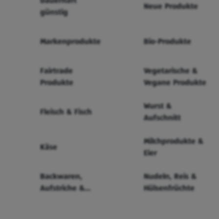
Dauerhaft
Neue Produkte
günstig
Markenprodukte
Bio-Produkte
Fairtrade
Vegetarische &
Produkte
Vegane Produkte
Wurst &
Fleisch & Fisch
Aufschnitt
Milchprodukte &
Käse
Eier
Backwaren,
Nudeln, Reis &
Aufstriche &
Hülsenfrüchte
Cerealien