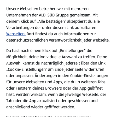
E-Ladestationen
Unsere Webseiten betreiben wir mit mehreren
Unternehmen der ALDI SÜD Gruppe gemeinsam. Mit
Nachhaltigkeit
deinem Klick auf „Alle bestätigen“ akzeptierst du alle
Verarbeitungen der unter diesem Link aufrufbaren
Karriere
Webseiten.
Dort findest du auch Informationen zur
datenschutzrechtlichen Verantwortlichkeit jeder Webseite.
Presse
Du hast nach einem Klick auf „Einstellungen“ die
Möglichkeit, deine individuelle Auswahl zu treffen. Deine
Hilfe & Kontakt
Auswahl kannst du nachträglich jederzeit über den Link
(öffnet in einem neuen Tab)
„Cookie-Einstellungen“ am Ende jeder Seite widerrufen
oder anpassen. Änderungen in den Cookie-Einstellungen
Unternehmen
für unsere Webseiten und Apps, die du in weiteren Tabs
oder Fenstern deines Browsers oder der App geöffnet
hast, werden wirksam, wenn die jeweilige Webseite, der
Folge uns hier:
Tab oder die App aktualisiert oder geschlossen und
anschließend wieder geöffnet werden.
Jetzt die ALDI SÜD App downloaden