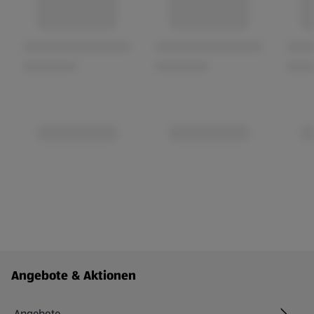
Fußzeilenmenü - weitere Links
Angebote & Aktionen
Angebote