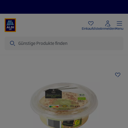
Angebote
Einkaufsliste
Anmelden
Menu
Suche