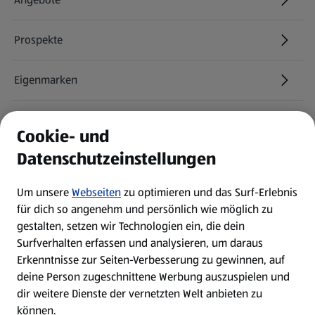
Prospekte
Eigenmarken
ALDI Services
Cookie- und
Datenschutzeinstellungen
Newsletter
Um unsere
Webseiten
zu optimieren und das Surf-Erlebnis
WhatsApp
für dich so angenehm und persönlich wie möglich zu
gestalten, setzen wir Technologien ein, die dein
Surfverhalten erfassen und analysieren, um daraus
Über ALDI SÜD
Erkenntnisse zur Seiten-Verbesserung zu gewinnen, auf
deine Person zugeschnittene Werbung auszuspielen und
Filialen
dir weitere Dienste der vernetzten Welt anbieten zu
können.