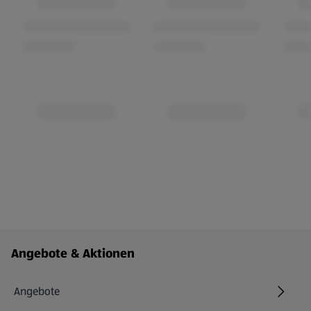
Fußzeilenmenü - weitere Links
Angebote & Aktionen
Angebote