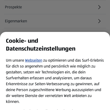
Prospekte
Eigenmarken
ALDI Services
Cookie- und
Datenschutzeinstellungen
Newsletter
Um unsere
Webseiten
zu optimieren und das Surf-Erlebnis
WhatsApp
für dich so angenehm und persönlich wie möglich zu
gestalten, setzen wir Technologien ein, die dein
Surfverhalten erfassen und analysieren, um daraus
Über ALDI SÜD
Erkenntnisse zur Seiten-Verbesserung zu gewinnen, auf
deine Person zugeschnittene Werbung auszuspielen und
Filialen
dir weitere Dienste der vernetzten Welt anbieten zu
können.
E-Ladestationen