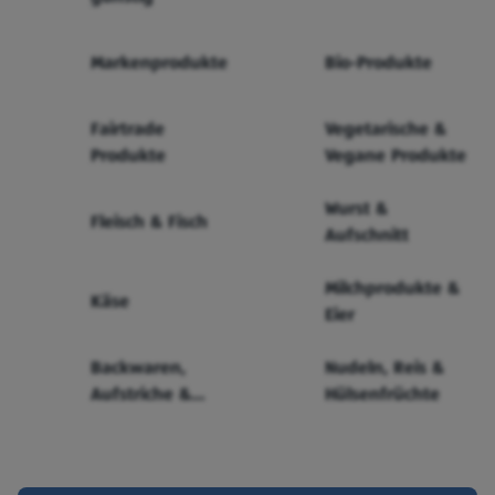
Markenprodukte
Bio-Produkte
Fairtrade
Vegetarische &
Produkte
Vegane Produkte
Wurst &
Fleisch & Fisch
Aufschnitt
Milchprodukte &
Käse
Eier
Backwaren,
Nudeln, Reis &
Aufstriche &
Hülsenfrüchte
Cerealien