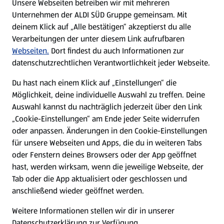
Unsere Webseiten betreiben wir mit mehreren
Unternehmen der ALDI SÜD Gruppe gemeinsam. Mit
Nachhaltigkeit
deinem Klick auf „Alle bestätigen“ akzeptierst du alle
Verarbeitungen der unter diesem Link aufrufbaren
Karriere
Webseiten.
Dort findest du auch Informationen zur
datenschutzrechtlichen Verantwortlichkeit jeder Webseite.
Presse
Du hast nach einem Klick auf „Einstellungen“ die
Möglichkeit, deine individuelle Auswahl zu treffen. Deine
Hilfe & Kontakt
Auswahl kannst du nachträglich jederzeit über den Link
(öffnet in einem neuen Tab)
„Cookie-Einstellungen“ am Ende jeder Seite widerrufen
oder anpassen. Änderungen in den Cookie-Einstellungen
Unternehmen
für unsere Webseiten und Apps, die du in weiteren Tabs
oder Fenstern deines Browsers oder der App geöffnet
hast, werden wirksam, wenn die jeweilige Webseite, der
Folge uns hier:
Tab oder die App aktualisiert oder geschlossen und
anschließend wieder geöffnet werden.
Jetzt die ALDI SÜD App downloaden
Weitere Informationen stellen wir dir in unserer
Datenschutzerklärung zur Verfügung.