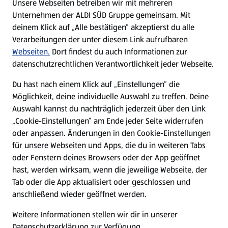
Unsere Webseiten betreiben wir mit mehreren
Unternehmen der ALDI SÜD Gruppe gemeinsam. Mit
Nachhaltigkeit
deinem Klick auf „Alle bestätigen“ akzeptierst du alle
Verarbeitungen der unter diesem Link aufrufbaren
Karriere
Webseiten.
Dort findest du auch Informationen zur
datenschutzrechtlichen Verantwortlichkeit jeder Webseite.
Presse
Du hast nach einem Klick auf „Einstellungen“ die
Möglichkeit, deine individuelle Auswahl zu treffen. Deine
Hilfe & Kontakt
Auswahl kannst du nachträglich jederzeit über den Link
(öffnet in einem neuen Tab)
„Cookie-Einstellungen“ am Ende jeder Seite widerrufen
oder anpassen. Änderungen in den Cookie-Einstellungen
Unternehmen
für unsere Webseiten und Apps, die du in weiteren Tabs
oder Fenstern deines Browsers oder der App geöffnet
hast, werden wirksam, wenn die jeweilige Webseite, der
Folge uns hier:
Tab oder die App aktualisiert oder geschlossen und
anschließend wieder geöffnet werden.
Jetzt die ALDI SÜD App downloaden
Weitere Informationen stellen wir dir in unserer
Datenschutzerklärung zur Verfügung.