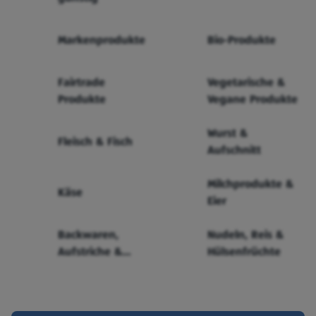
Markenprodukte
Bio-Produkte
Fairtrade
Vegetarische &
Produkte
Vegane Produkte
Wurst &
Fleisch & Fisch
Aufschnitt
Milchprodukte &
Käse
Eier
Backwaren,
Nudeln, Reis &
Aufstriche &
Hülsenfrüchte
Cerealien