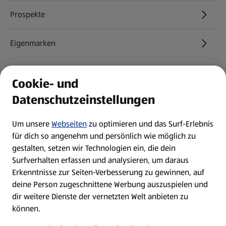
Prospekte
Eigenmarken
ALDI Services
Cookie- und
Datenschutzeinstellungen
Newsletter
Um unsere
Webseiten
zu optimieren und das Surf-Erlebnis
WhatsApp
für dich so angenehm und persönlich wie möglich zu
gestalten, setzen wir Technologien ein, die dein
Surfverhalten erfassen und analysieren, um daraus
Über ALDI SÜD
Erkenntnisse zur Seiten-Verbesserung zu gewinnen, auf
deine Person zugeschnittene Werbung auszuspielen und
Filialen
dir weitere Dienste der vernetzten Welt anbieten zu
können.
E-Ladestationen