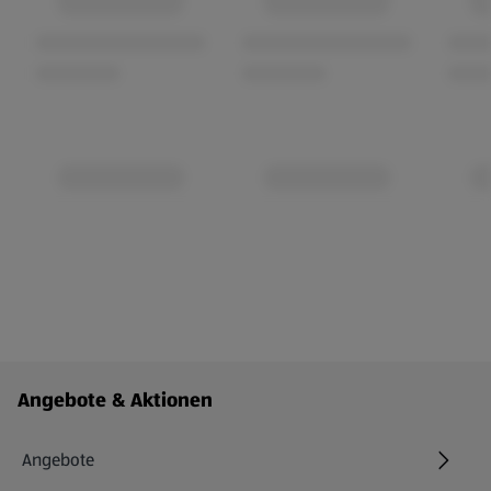
Fußzeilenmenü - weitere Links
Angebote & Aktionen
Angebote