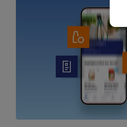
akt
wer
Weit
Dat
Übe