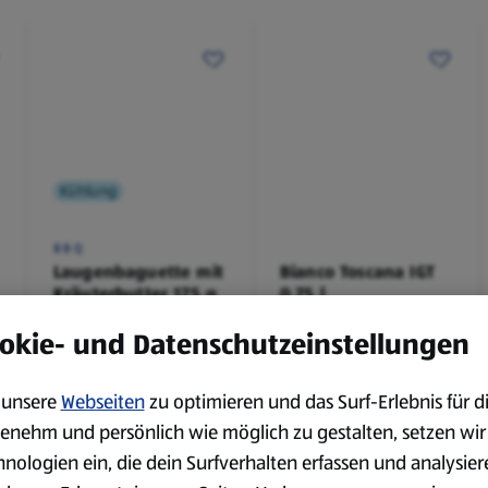
Kühlung
BBQ
Laugenbaguette mit
Bianco Toscana IGT
Kräuterbutter 175 g
0,75 l
0,18 kg
0,75 l
okie- und Datenschutzeinstellungen
(4,51 €/1 kg)
(3,72 €/1 l)
Spare 38 %
Spare 20 %
0,79 €
2,79 €
²
²
1,29 €
3,49 €
unsere
Webseiten
zu optimieren und das Surf-Erlebnis für d
enehm und persönlich wie möglich zu gestalten, setzen wir
hnologien ein, die dein Surfverhalten erfassen und analysier
serem Sortiment.