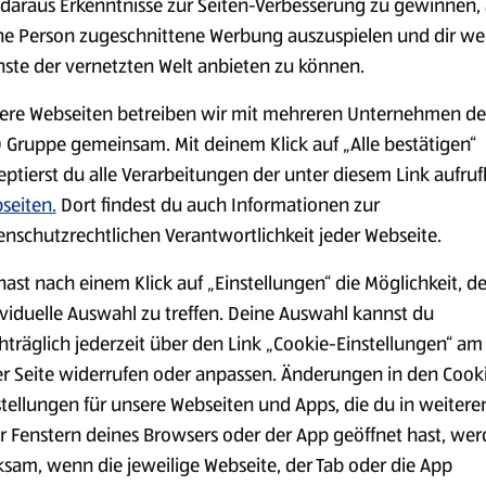
daraus Erkenntnisse zur Seiten-Verbesserung zu gewinnen, 
ne Person zugeschnittene Werbung auszuspielen und dir we
nste der vernetzten Welt anbieten zu können.
Markenprodukte
Bio-Produkte
ere Webseiten betreiben wir mit mehreren Unternehmen de
 Gruppe gemeinsam. Mit deinem Klick auf „Alle bestätigen“
eptierst du alle Verarbeitungen der unter diesem Link aufru
seiten.
Dort findest du auch Informationen zur
enschutzrechtlichen Verantwortlichkeit jeder Webseite.
Käse
Milchprodukte &
hast nach einem Klick auf „Einstellungen“ die Möglichkeit, d
Eier
ividuelle Auswahl zu treffen. Deine Auswahl kannst du
hträglich jederzeit über den Link „Cookie-Einstellungen“ am
er Seite widerrufen oder anpassen. Änderungen in den Cook
stellungen für unsere Webseiten und Apps, die du in weitere
r Fenstern deines Browsers oder der App geöffnet hast, we
ksam, wenn die jeweilige Webseite, der Tab oder die App