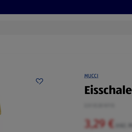
Rezepte und Tipps
Nachhaltigkeit
ALDI Services
MUCCI
Eisschale 
2,5 l (1,32 €/1 l)
3,29 €
inkl. 