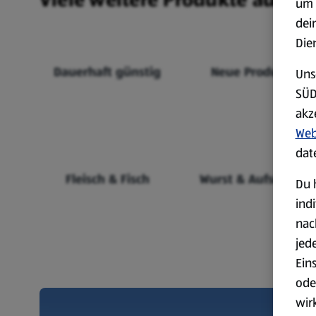
um 
dei
Die
Dauerhaft günstig
Neue Produkte
Uns
SÜD
akz
Web
dat
Fleisch & Fisch
Wurst & Aufschnitt
Du 
ind
nac
jed
Ein
ode
wir