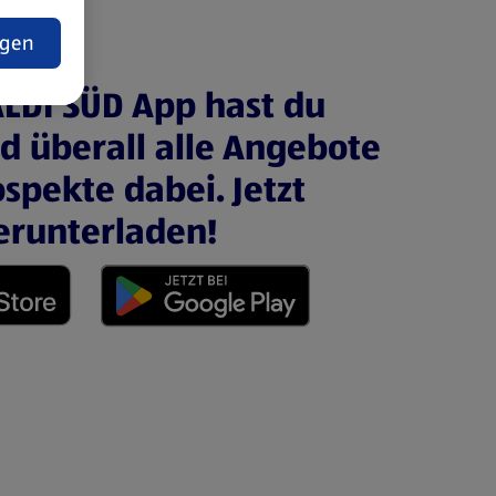
t
ngen
ALDI SÜD App hast du
nd überall alle Angebote
spekte dabei. Jetzt
erunterladen!
 neuen Tab)
(öffnet in einem neuen Tab)