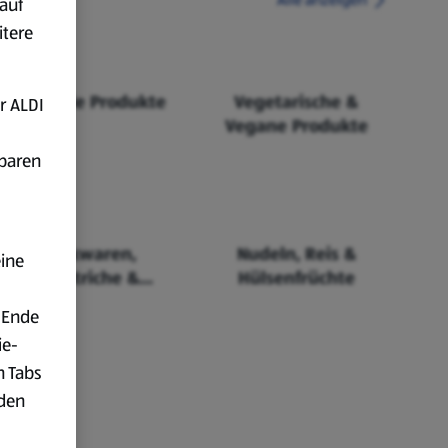
auf
itere
Fairtrade Produkte
Vegetarische &
r ALDI
Vegane Produkte
fbaren
Backwaren,
Nudeln, Reis &
eine
Aufstriche &
Hülsenfrüchte
Cerealien
 Ende
ie-
n Tabs
rden