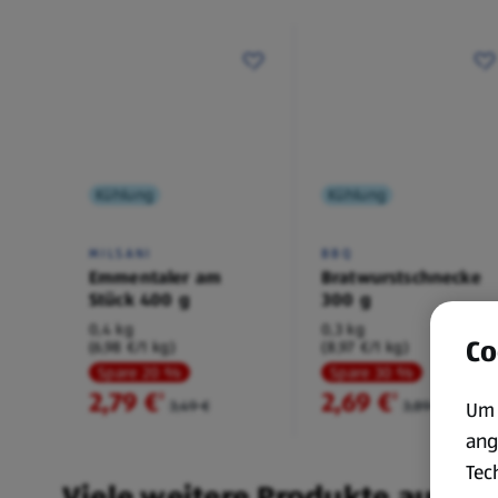
Kühlung
Kühlung
MILSANI
BBQ
Emmentaler am
Bratwurstschnecke
Stück 400 g
300 g
0,4 kg
0,3 kg
Co
(6,98 €/1 kg)
(8,97 €/1 kg)
Spare 20 %
Spare 30 %
2,79 €
2,69 €
²
²
3,49 €
3,89 €
Um 
ang
Tec
Viele weitere Produkte aus un