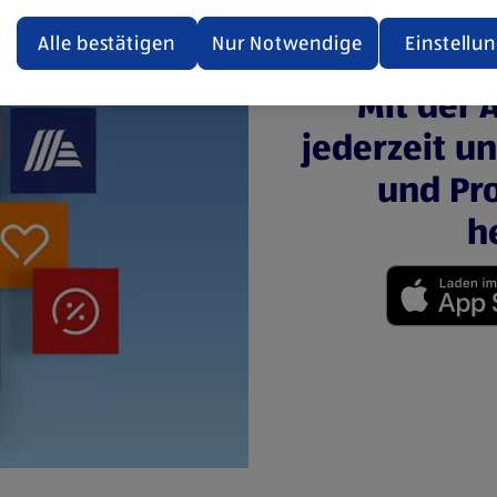
ualisiert oder geschlossen und anschließend wieder geöffne
den.
Alle bestätigen
Nur Notwendige
Einstellu
ere Informationen stellen wir dir in unserer
Mit der 
enschutzerklärung zur Verfügung.
jederzeit u
rsicht der Webseitenbetreiber und Datenschutzerklärungen
und Pro
h
(öffnet in einem