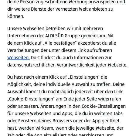
deine Person zugeschnittene Werbung auszuspielen und
Filialen
dir weitere Dienste der vernetzten Welt anbieten zu
können.
E-Ladestationen
Unsere Webseiten betreiben wir mit mehreren
Unternehmen der ALDI SÜD Gruppe gemeinsam. Mit
Nachhaltigkeit
deinem Klick auf „Alle bestätigen“ akzeptierst du alle
Verarbeitungen der unter diesem Link aufrufbaren
Karriere
Webseiten.
Dort findest du auch Informationen zur
datenschutzrechtlichen Verantwortlichkeit jeder Webseite.
Presse
Du hast nach einem Klick auf „Einstellungen“ die
Möglichkeit, deine individuelle Auswahl zu treffen. Deine
Hilfe & Kontakt
Auswahl kannst du nachträglich jederzeit über den Link
(öffnet in einem neuen Tab)
„Cookie-Einstellungen“ am Ende jeder Seite widerrufen
oder anpassen. Änderungen in den Cookie-Einstellungen
Unternehmen
für unsere Webseiten und Apps, die du in weiteren Tabs
oder Fenstern deines Browsers oder der App geöffnet
hast, werden wirksam, wenn die jeweilige Webseite, der
Folge uns hier:
Tab oder die App aktualisiert oder geschlossen und