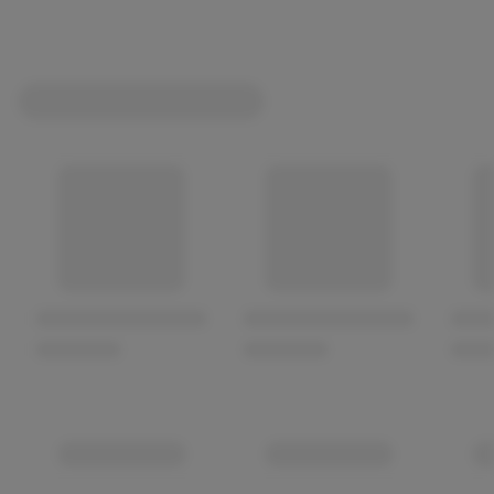
Vitamin C trägt zu einer normalen Funktion des
Immunsystems und zum Schutz der Zellen vor
oxidativem Stress bei
Zink trägt zu einer normalen Funktion des
Immunsystems und zu einer normalen kognitiven
Funktion bei
Heißer Salbei ist ein hochwertiges
Nahrungsergänzungsmittel mit Honiggeschmack
Als Heißgetränk wirkt es wohltuend und wärmend