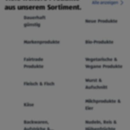
Alle anzeigen
aus unserem Sortiment.
Dauerhaft
Neue Produkte
günstig
Markenprodukte
Bio-Produkte
Fairtrade
Vegetarische &
Produkte
Vegane Produkte
Wurst &
Fleisch & Fisch
Aufschnitt
Milchprodukte &
Käse
Eier
Backwaren,
Nudeln, Reis &
Aufstriche &
Hülsenfrüchte