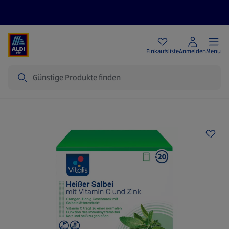
Angebote
Einkaufsliste
Anmelden
Menu
Suche