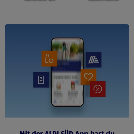
Cerealien
Mit der ALDI SÜD App hast du