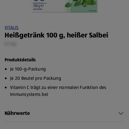
VITALIS
Heißgetränk 100 g, heißer Salbei
0,1 kg
Produktdetails
Je 100-g-Packung
Je 20 Beutel pro Packung
Vitamin C trägt zu einer normalen Funktion des
Immunsystems bei
Vitamin C kann vom Körper weder selbst hergestellt
werden noch lange gespeichert werden
Nährwerte
Eine regelmäßige Zufuhr über die Nahrung ist deshalb
empfehlenswert