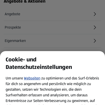
Fußzeilenmenü - weitere Links
Angebote & Aktionen
Angebote
Prospekte
Eigenmarken
ALDI Services
Cookie- und
Datenschutzeinstellungen
Newsletter
Um unsere
Webseiten
zu optimieren und das Surf-Erlebnis
WhatsApp
für dich so angenehm und persönlich wie möglich zu
gestalten, setzen wir Technologien ein, die dein
Surfverhalten erfassen und analysieren, um daraus
Über ALDI SÜD
Erkenntnisse zur Seiten-Verbesserung zu gewinnen, auf