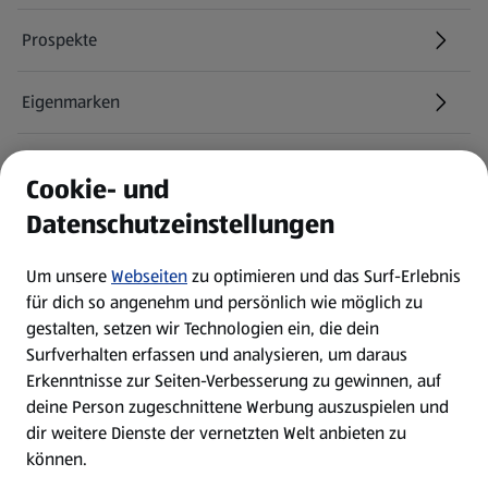
Prospekte
Eigenmarken
ALDI Services
Cookie- und
Datenschutzeinstellungen
Newsletter
Um unsere
Webseiten
zu optimieren und das Surf-Erlebnis
WhatsApp
für dich so angenehm und persönlich wie möglich zu
gestalten, setzen wir Technologien ein, die dein
Surfverhalten erfassen und analysieren, um daraus
Über ALDI SÜD
Erkenntnisse zur Seiten-Verbesserung zu gewinnen, auf
deine Person zugeschnittene Werbung auszuspielen und
Filialen
dir weitere Dienste der vernetzten Welt anbieten zu
können.
E-Ladestationen