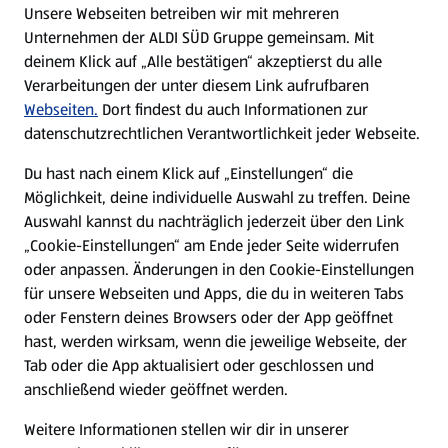
Unsere Webseiten betreiben wir mit mehreren
Unternehmen der ALDI SÜD Gruppe gemeinsam. Mit
Nachhaltigkeit
deinem Klick auf „Alle bestätigen“ akzeptierst du alle
Verarbeitungen der unter diesem Link aufrufbaren
Karriere
Webseiten.
Dort findest du auch Informationen zur
datenschutzrechtlichen Verantwortlichkeit jeder Webseite.
Presse
Du hast nach einem Klick auf „Einstellungen“ die
Möglichkeit, deine individuelle Auswahl zu treffen. Deine
Hilfe & Kontakt
Auswahl kannst du nachträglich jederzeit über den Link
(öffnet in einem neuen Tab)
„Cookie-Einstellungen“ am Ende jeder Seite widerrufen
oder anpassen. Änderungen in den Cookie-Einstellungen
Unternehmen
für unsere Webseiten und Apps, die du in weiteren Tabs
oder Fenstern deines Browsers oder der App geöffnet
hast, werden wirksam, wenn die jeweilige Webseite, der
Folge uns hier:
Tab oder die App aktualisiert oder geschlossen und
anschließend wieder geöffnet werden.
Jetzt die ALDI SÜD App downloaden
Weitere Informationen stellen wir dir in unserer