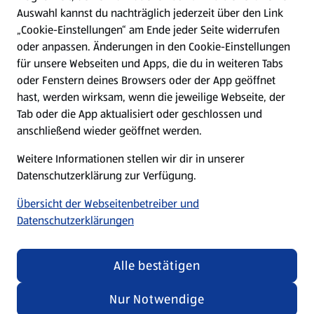
Hilfe & Kontakt
Auswahl kannst du nachträglich jederzeit über den Link
(öffnet in einem neuen Tab)
„Cookie-Einstellungen“ am Ende jeder Seite widerrufen
oder anpassen. Änderungen in den Cookie-Einstellungen
Unternehmen
für unsere Webseiten und Apps, die du in weiteren Tabs
oder Fenstern deines Browsers oder der App geöffnet
hast, werden wirksam, wenn die jeweilige Webseite, der
Folge uns hier:
Tab oder die App aktualisiert oder geschlossen und
anschließend wieder geöffnet werden.
Jetzt die ALDI SÜD App downloaden
Weitere Informationen stellen wir dir in unserer
Datenschutzerklärung zur Verfügung.
Übersicht der Webseitenbetreiber und
Datenschutzerklärungen
Datenschutz- und Richtlinienmenü
(öffnet in einem neuen Tab)
Cookie-Einstellungen
Garantieportal
Alle bestätigen
Impressum
Datenschutzerklärung
Nur Notwendige
Nutzungsbedingungen
Security Policy