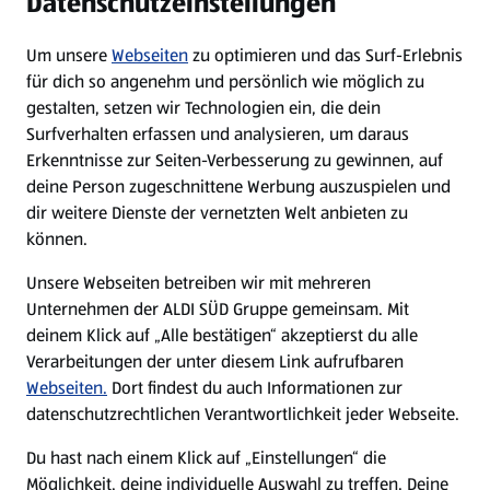
Datenschutzeinstellungen
Newsletter
Um unsere
Webseiten
zu optimieren und das Surf-Erlebnis
WhatsApp
für dich so angenehm und persönlich wie möglich zu
gestalten, setzen wir Technologien ein, die dein
Surfverhalten erfassen und analysieren, um daraus
Über ALDI SÜD
Erkenntnisse zur Seiten-Verbesserung zu gewinnen, auf
deine Person zugeschnittene Werbung auszuspielen und
Filialen
dir weitere Dienste der vernetzten Welt anbieten zu
können.
E-Ladestationen
Unsere Webseiten betreiben wir mit mehreren
Unternehmen der ALDI SÜD Gruppe gemeinsam. Mit
Nachhaltigkeit
deinem Klick auf „Alle bestätigen“ akzeptierst du alle
Verarbeitungen der unter diesem Link aufrufbaren
Karriere
Webseiten.
Dort findest du auch Informationen zur
datenschutzrechtlichen Verantwortlichkeit jeder Webseite.
Presse
Du hast nach einem Klick auf „Einstellungen“ die
Möglichkeit, deine individuelle Auswahl zu treffen. Deine