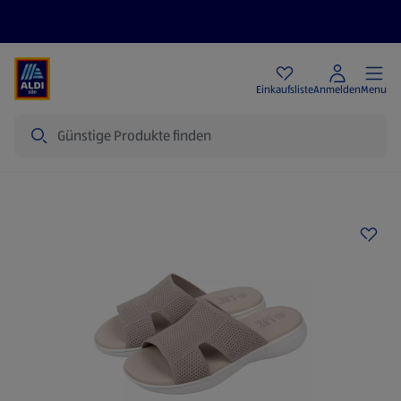
Angebote
Einkaufsliste
Anmelden
Menu
Suche