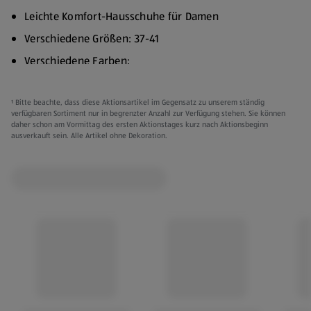
Leichte Komfort-Hausschuhe für Damen
Verschiedene Größen: 37-41
Verschiedene Farben:
Taupe/Silber
¹ Bitte beachte, dass diese Aktionsartikel im Gegensatz zu unserem ständig
Marineblau/Silber
verfügbaren Sortiment nur in begrenzter Anzahl zur Verfügung stehen. Sie können
daher schon am Vormittag des ersten Aktionstages kurz nach Aktionsbeginn
Obermaterial:
ausverkauft sein. Alle Artikel ohne Dekoration.
Modell 1: Stricktextil
Modell 2: Elastisches Gurtband
Futter:
Modell 1: Ungefüttert
Modell 2: Textilfutter
Einlegesohle aus Memory-Schaumstoff mit Textilbezug
Phylon-Laufsohle
Kleidung kann gegen Vorlage des Kassenbons innerhalb