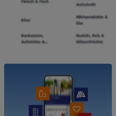
Fleisch & Fisch
Aufschnitt
Milchprodukte &
Käse
Eier
Backwaren,
Nudeln, Reis &
Aufstriche &
Hülsenfrüchte
Cerealien