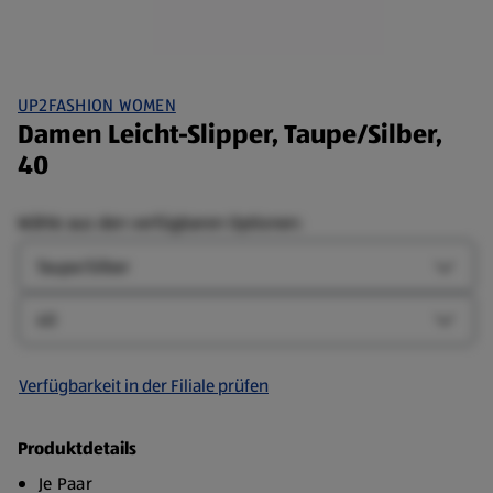
UP2FASHION WOMEN
Damen Leicht-Slipper, Taupe/Silber,
40
Wähle aus den verfügbaren Optionen:
Farbe
Farbe-
Größe
Größe-
Verfügbarkeit in der Filiale prüfen
Produktdetails
Je Paar