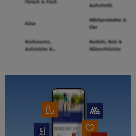
Fleisch & Fisch
Aufschnitt
Milchprodukte &
Käse
Eier
Backwaren,
Nudeln, Reis &
Aufstriche &
Hülsenfrüchte
Cerealien