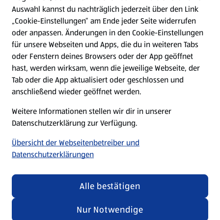
Hilfe & Kontakt
Auswahl kannst du nachträglich jederzeit über den Link
(öffnet in einem neuen Tab)
„Cookie-Einstellungen“ am Ende jeder Seite widerrufen
oder anpassen. Änderungen in den Cookie-Einstellungen
Unternehmen
für unsere Webseiten und Apps, die du in weiteren Tabs
oder Fenstern deines Browsers oder der App geöffnet
hast, werden wirksam, wenn die jeweilige Webseite, der
Folge uns hier:
Tab oder die App aktualisiert oder geschlossen und
anschließend wieder geöffnet werden.
Jetzt die ALDI SÜD App downloaden
Weitere Informationen stellen wir dir in unserer
Datenschutzerklärung zur Verfügung.
Übersicht der Webseitenbetreiber und
Datenschutzerklärungen
Datenschutz- und Richtlinienmenü
(öffnet in einem neuen Tab)
Cookie-Einstellungen
Garantieportal
Alle bestätigen
Impressum
Datenschutzerklärung
Nur Notwendige
Nutzungsbedingungen
Security Policy