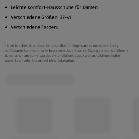
Leichte Komfort-Hausschuhe für Damen
Verschiedene Größen: 37-41
Verschiedene Farben:
Taupe/Silber
¹ Bitte beachte, dass diese Aktionsartikel im Gegensatz zu unserem ständig
Marineblau/Silber
verfügbaren Sortiment nur in begrenzter Anzahl zur Verfügung stehen. Sie können
daher schon am Vormittag des ersten Aktionstages kurz nach Aktionsbeginn
Obermaterial:
ausverkauft sein. Alle Artikel ohne Dekoration.
Modell 1: Stricktextil
Modell 2: Elastisches Gurtband
Futter:
Modell 1: Ungefüttert
Modell 2: Textilfutter
Einlegesohle aus Memory-Schaumstoff mit Textilbezug
Phylon-Laufsohle
Kleidung kann gegen Vorlage des Kassenbons innerhalb