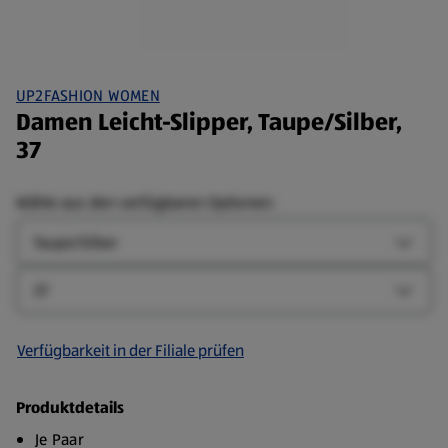
UP2FASHION WOMEN
Damen Leicht-Slipper, Taupe/Silber,
37
Wähle aus den verfügbaren Optionen:
Farbe
Farbe-
Größe
Größe-
Verfügbarkeit in der Filiale prüfen
Produktdetails
Je Paar