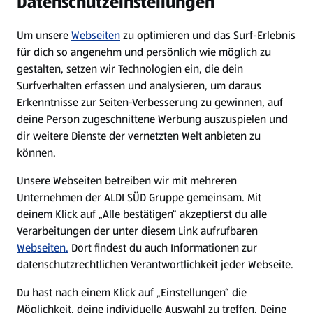
Datenschutzeinstellungen
Newsletter
Um unsere
Webseiten
zu optimieren und das Surf-Erlebnis
WhatsApp
für dich so angenehm und persönlich wie möglich zu
gestalten, setzen wir Technologien ein, die dein
Surfverhalten erfassen und analysieren, um daraus
Über ALDI SÜD
Erkenntnisse zur Seiten-Verbesserung zu gewinnen, auf
deine Person zugeschnittene Werbung auszuspielen und
Filialen
dir weitere Dienste der vernetzten Welt anbieten zu
können.
E-Ladestationen
Unsere Webseiten betreiben wir mit mehreren
Unternehmen der ALDI SÜD Gruppe gemeinsam. Mit
Nachhaltigkeit
deinem Klick auf „Alle bestätigen“ akzeptierst du alle
Verarbeitungen der unter diesem Link aufrufbaren
Karriere
Webseiten.
Dort findest du auch Informationen zur
datenschutzrechtlichen Verantwortlichkeit jeder Webseite.
Presse
Du hast nach einem Klick auf „Einstellungen“ die
Möglichkeit, deine individuelle Auswahl zu treffen. Deine