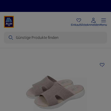
Angebote
Einkaufsliste
Anmelden
Menu
Suche