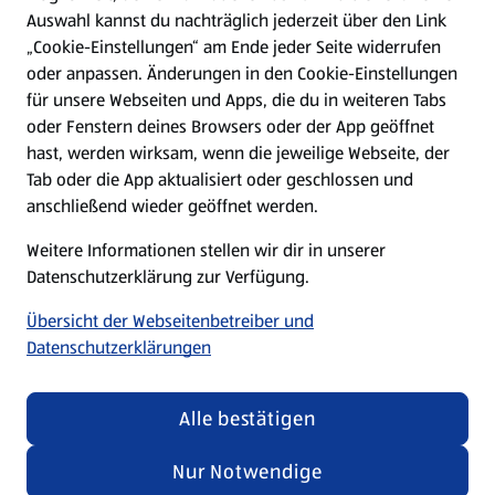
Hilfe & Kontakt
Auswahl kannst du nachträglich jederzeit über den Link
(öffnet in einem neuen Tab)
„Cookie-Einstellungen“ am Ende jeder Seite widerrufen
oder anpassen. Änderungen in den Cookie-Einstellungen
Unternehmen
für unsere Webseiten und Apps, die du in weiteren Tabs
oder Fenstern deines Browsers oder der App geöffnet
hast, werden wirksam, wenn die jeweilige Webseite, der
Folge uns hier:
Tab oder die App aktualisiert oder geschlossen und
anschließend wieder geöffnet werden.
Jetzt die ALDI SÜD App downloaden
Weitere Informationen stellen wir dir in unserer
Datenschutzerklärung zur Verfügung.
Übersicht der Webseitenbetreiber und
Datenschutzerklärungen
Datenschutz- und Richtlinienmenü
(öffnet in einem neuen Tab)
Cookie-Einstellungen
Garantieportal
Alle bestätigen
Impressum
Datenschutzerklärung
Nur Notwendige
Nutzungsbedingungen
Security Policy