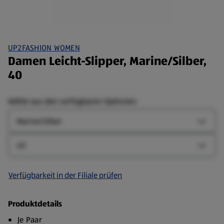
UP2FASHION WOMEN
Damen Leicht-Slipper, Marine/Silber,
40
Wähle aus den verfügbaren Optionen:
Farbe
Farbe-
Größe
Größe-
Verfügbarkeit in der Filiale prüfen
Produktdetails
Je Paar