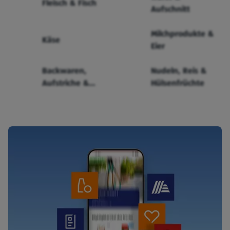
Fleisch & Fisch
Aufschnitt
Milchprodukte &
Käse
Eier
Backwaren,
Nudeln, Reis &
Aufstriche &
Hülsenfrüchte
Cerealien