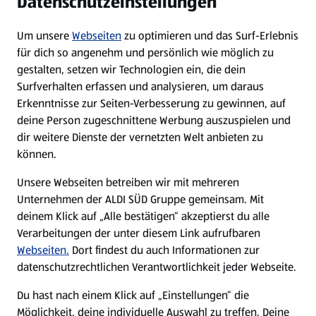
Datenschutzeinstellungen
Newsletter
Um unsere
Webseiten
zu optimieren und das Surf-Erlebnis
WhatsApp
für dich so angenehm und persönlich wie möglich zu
gestalten, setzen wir Technologien ein, die dein
Surfverhalten erfassen und analysieren, um daraus
Über ALDI SÜD
Erkenntnisse zur Seiten-Verbesserung zu gewinnen, auf
deine Person zugeschnittene Werbung auszuspielen und
Filialen
dir weitere Dienste der vernetzten Welt anbieten zu
können.
E-Ladestationen
Unsere Webseiten betreiben wir mit mehreren
Unternehmen der ALDI SÜD Gruppe gemeinsam. Mit
Nachhaltigkeit
deinem Klick auf „Alle bestätigen“ akzeptierst du alle
Verarbeitungen der unter diesem Link aufrufbaren
Karriere
Webseiten.
Dort findest du auch Informationen zur
datenschutzrechtlichen Verantwortlichkeit jeder Webseite.
Presse
Du hast nach einem Klick auf „Einstellungen“ die
Möglichkeit, deine individuelle Auswahl zu treffen. Deine