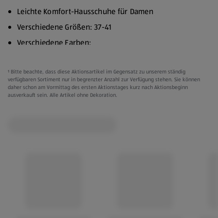
Leichte Komfort-Hausschuhe für Damen
Verschiedene Größen: 37-41
Verschiedene Farben:
Taupe/Silber
¹ Bitte beachte, dass diese Aktionsartikel im Gegensatz zu unserem ständig
Marineblau/Silber
verfügbaren Sortiment nur in begrenzter Anzahl zur Verfügung stehen. Sie können
daher schon am Vormittag des ersten Aktionstages kurz nach Aktionsbeginn
Obermaterial:
ausverkauft sein. Alle Artikel ohne Dekoration.
Modell 1: Stricktextil
Modell 2: Elastisches Gurtband
Futter:
Modell 1: Ungefüttert
Modell 2: Textilfutter
Einlegesohle aus Memory-Schaumstoff mit Textilbezug
Phylon-Laufsohle
Kleidung kann gegen Vorlage des Kassenbons innerhalb