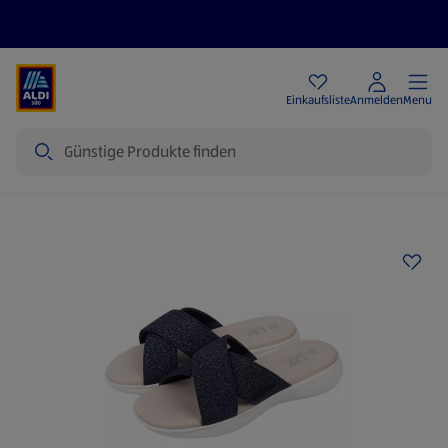
Angebote
Einkaufsliste
Anmelden
Menu
Suche