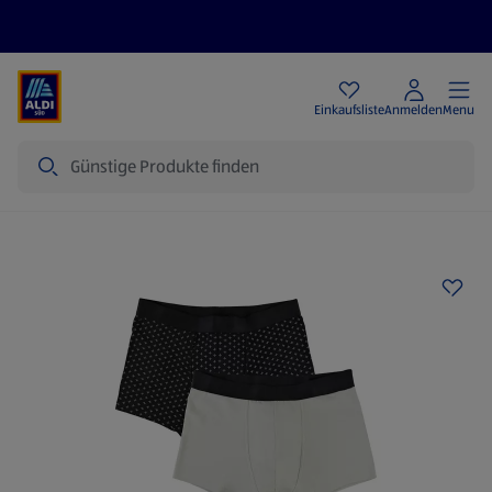
Angebote
Einkaufsliste
Anmelden
Menu
Suche