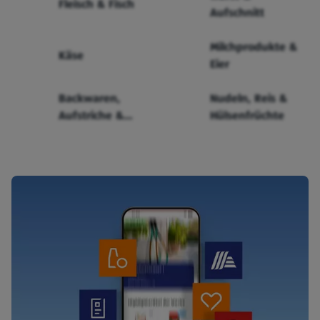
Fleisch & Fisch
Aufschnitt
Milchprodukte &
Käse
Eier
Backwaren,
Nudeln, Reis &
Aufstriche &
Hülsenfrüchte
Cerealien