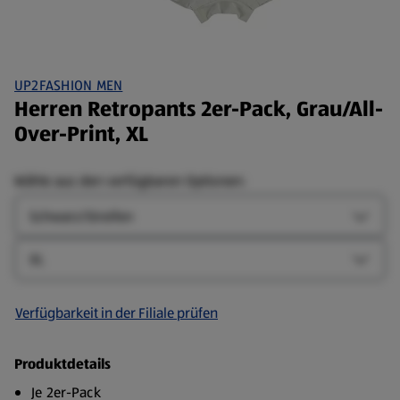
UP2FASHION MEN
Herren Retropants 2er-Pack, Grau/All-
Over-Print, XL
Wähle aus den verfügbaren Optionen:
Farbe
Farbe-
Größe
Größe-
Verfügbarkeit in der Filiale prüfen
Produktdetails
Je 2er-Pack