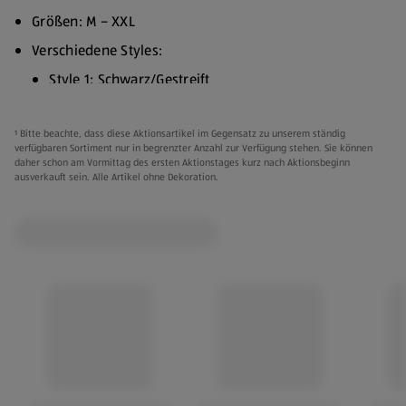
Größen: M – XXL
Verschiedene Styles:
Style 1: Schwarz/Gestreift
Style 2: Grün/Melange
¹ Bitte beachte, dass diese Aktionsartikel im Gegensatz zu unserem ständig
Style 3: Grün/Gestreift
verfügbaren Sortiment nur in begrenzter Anzahl zur Verfügung stehen. Sie können
daher schon am Vormittag des ersten Aktionstages kurz nach Aktionsbeginn
Style 4: Grau/Allover-Print
ausverkauft sein. Alle Artikel ohne Dekoration.
95 % Baumwolle, 5 % Elasthan (Lycra)
Extra schmal Passform
Kleidung kann gegen Vorlage des Kassenbons innerhalb
von 3 Monaten ab Kaufdatum umgetauscht werden.