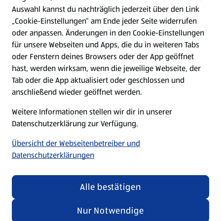
Hilfe & Kontakt
Auswahl kannst du nachträglich jederzeit über den Link
(öffnet in einem neuen Tab)
„Cookie-Einstellungen“ am Ende jeder Seite widerrufen
oder anpassen. Änderungen in den Cookie-Einstellungen
Unternehmen
für unsere Webseiten und Apps, die du in weiteren Tabs
oder Fenstern deines Browsers oder der App geöffnet
hast, werden wirksam, wenn die jeweilige Webseite, der
Folge uns hier:
Tab oder die App aktualisiert oder geschlossen und
anschließend wieder geöffnet werden.
Jetzt die ALDI SÜD App downloaden
Weitere Informationen stellen wir dir in unserer
Datenschutzerklärung zur Verfügung.
Übersicht der Webseitenbetreiber und
Datenschutzerklärungen
Datenschutz- und Richtlinienmenü
(öffnet in einem neuen Tab)
Cookie-Einstellungen
Garantieportal
Alle bestätigen
Impressum
Datenschutzerklärung
Nur Notwendige
Nutzungsbedingungen
Security Policy