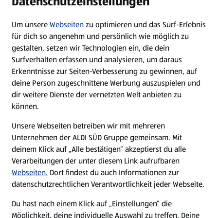
Datenschutzeinstellungen
Newsletter
Um unsere
Webseiten
zu optimieren und das Surf-Erlebnis
WhatsApp
für dich so angenehm und persönlich wie möglich zu
gestalten, setzen wir Technologien ein, die dein
Surfverhalten erfassen und analysieren, um daraus
Über ALDI SÜD
Erkenntnisse zur Seiten-Verbesserung zu gewinnen, auf
deine Person zugeschnittene Werbung auszuspielen und
Filialen
dir weitere Dienste der vernetzten Welt anbieten zu
können.
E-Ladestationen
Unsere Webseiten betreiben wir mit mehreren
Unternehmen der ALDI SÜD Gruppe gemeinsam. Mit
Nachhaltigkeit
deinem Klick auf „Alle bestätigen“ akzeptierst du alle
Verarbeitungen der unter diesem Link aufrufbaren
Karriere
Webseiten.
Dort findest du auch Informationen zur
datenschutzrechtlichen Verantwortlichkeit jeder Webseite.
Presse
Du hast nach einem Klick auf „Einstellungen“ die
Möglichkeit, deine individuelle Auswahl zu treffen. Deine