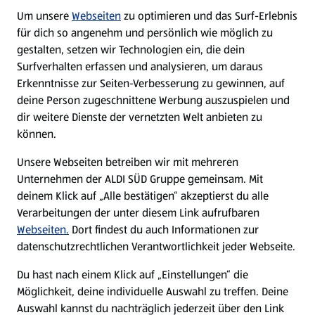
Um unsere
Webseiten
zu optimieren und das Surf-Erlebnis
WhatsApp
für dich so angenehm und persönlich wie möglich zu
gestalten, setzen wir Technologien ein, die dein
Surfverhalten erfassen und analysieren, um daraus
Über ALDI SÜD
Erkenntnisse zur Seiten-Verbesserung zu gewinnen, auf
deine Person zugeschnittene Werbung auszuspielen und
Filialen
dir weitere Dienste der vernetzten Welt anbieten zu
können.
E-Ladestationen
Unsere Webseiten betreiben wir mit mehreren
Unternehmen der ALDI SÜD Gruppe gemeinsam. Mit
Nachhaltigkeit
deinem Klick auf „Alle bestätigen“ akzeptierst du alle
Verarbeitungen der unter diesem Link aufrufbaren
Karriere
Webseiten.
Dort findest du auch Informationen zur
datenschutzrechtlichen Verantwortlichkeit jeder Webseite.
Presse
Du hast nach einem Klick auf „Einstellungen“ die
Möglichkeit, deine individuelle Auswahl zu treffen. Deine
Hilfe & Kontakt
Auswahl kannst du nachträglich jederzeit über den Link
(öffnet in einem neuen Tab)