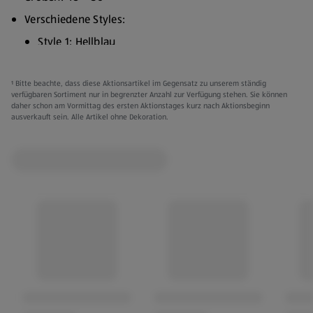
Verschiedene Styles:
Style 1: Hellblau
Style 2: Dunkelblau
¹ Bitte beachte, dass diese Aktionsartikel im Gegensatz zu unserem ständig
98 % Baumwolle, 2 % Elasthan (Lycra)
verfügbaren Sortiment nur in begrenzter Anzahl zur Verfügung stehen. Sie können
daher schon am Vormittag des ersten Aktionstages kurz nach Aktionsbeginn
SBS-Reißverschluss
ausverkauft sein. Alle Artikel ohne Dekoration.
Normale Passform
Kleidung kann gegen Vorlage des Kassenbons innerhalb
von 3 Monaten ab Kaufdatum umgetauscht werden.