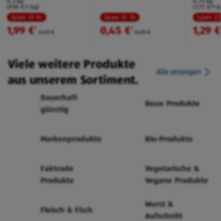
0,2 kg
0,75 kg
(9,95 €/1 kg)
(1,72 €/1 k
Spare 20 %
Spare 34 %
Spare 2
1,99 €
0,45 €
1,29 €
²
²
2,49 €
0,69 €
Viele weitere Produkte
Alle anzeigen
aus unserem Sortiment.
Dauerhaft
Neue Produkte
günstig
Markenprodukte
Bio-Produkte
Fairtrade
Vegetarische &
Produkte
Vegane Produkte
Wurst &
Fleisch & Fisch
Aufschnitt