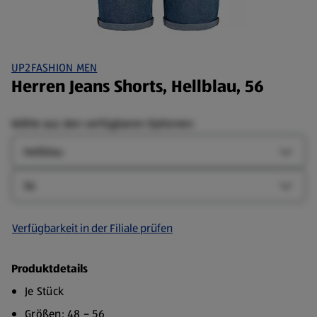
UP2FASHION MEN
Herren Jeans Shorts, Hellblau, 56
Wähle aus den verfügbaren Optionen:
Farbe
Farbe-
Größe
Größe-
Verfügbarkeit in der Filiale prüfen
Produktdetails
Je Stück
Größen: 48 – 56