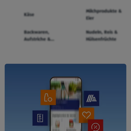
Milchprodukte &
Käse
Eier
Backwaren,
Nudeln, Reis &
Aufstriche &
Hülsenfrüchte
Cerealien