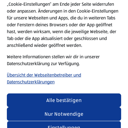
„Cookie-Einstellungen“ am Ende jeder Seite widerrufen
oder anpassen. Änderungen in den Cookie-Einstellungen
Unternehmen
für unsere Webseiten und Apps, die du in weiteren Tabs
oder Fenstern deines Browsers oder der App geöffnet
hast, werden wirksam, wenn die jeweilige Webseite, der
Folge uns hier:
Tab oder die App aktualisiert oder geschlossen und
anschließend wieder geöffnet werden.
Jetzt die ALDI SÜD App downloaden
Weitere Informationen stellen wir dir in unserer
Datenschutzerklärung zur Verfügung.
Übersicht der Webseitenbetreiber und
Datenschutzerklärungen
Datenschutz- und Richtlinienmenü
(öffnet in einem neuen Tab)
Cookie-Einstellungen
Garantieportal
Alle bestätigen
Impressum
Datenschutzerklärung
Nur Notwendige
Nutzungsbedingungen
Security Policy
Einstellungen