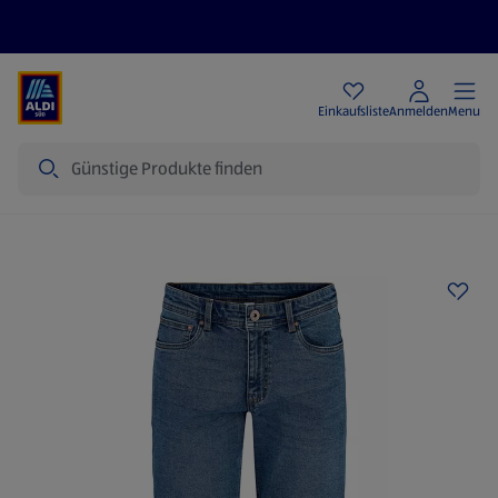
Angebote
Einkaufsliste
Anmelden
Menu
Suche