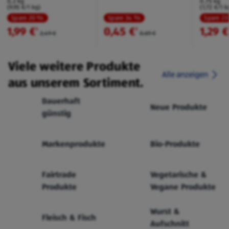
0,2 kg
0,75 kg
(9,95 €/1 kg)
(1,72 €/1 k
Spare 20 %
Spare 34 %
Spare 2
1,99 €
0,45 €
1,29 €
²
²
2,49 €
0,69 €
Viele weitere Produkte
Alle anzeigen
aus unserem Sortiment.
Dauerhaft
Neue Produkte
günstig
Markenprodukte
Bio-Produkte
Fairtrade
Vegetarische &
Produkte
Vegane Produkte
Wurst &
Fleisch & Fisch
Aufschnitt