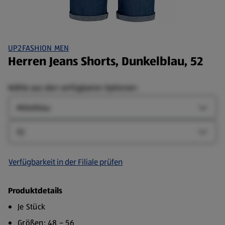
UP2FASHION MEN
Herren Jeans Shorts, Dunkelblau, 52
Wähle aus den verfügbaren Optionen:
Farbe
Farbe-
Größe
Größe-
Verfügbarkeit in der Filiale prüfen
Produktdetails
Je Stück
Größen: 48 – 56