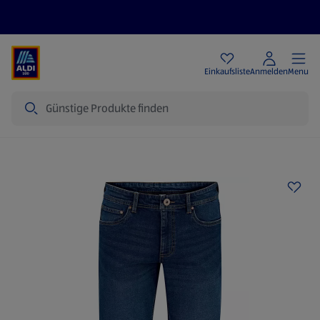
Angebote
Einkaufsliste
Anmelden
Menu
Suche