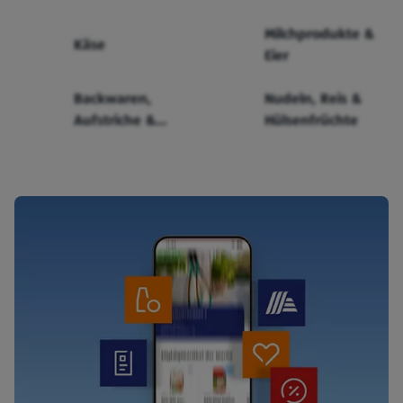
Milchprodukte &
Käse
Eier
Backwaren,
Nudeln, Reis &
Aufstriche &
Hülsenfrüchte
Cerealien