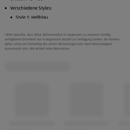
Verschiedene Styles:
Style 1: Hellblau
Style 2: Dunkelblau
¹ Bitte beachte, dass diese Aktionsartikel im Gegensatz zu unserem ständig
98 % Baumwolle, 2 % Elasthan (Lycra)
verfügbaren Sortiment nur in begrenzter Anzahl zur Verfügung stehen. Sie können
daher schon am Vormittag des ersten Aktionstages kurz nach Aktionsbeginn
SBS-Reißverschluss
ausverkauft sein. Alle Artikel ohne Dekoration.
Normale Passform
Kleidung kann gegen Vorlage des Kassenbons innerhalb
von 3 Monaten ab Kaufdatum umgetauscht werden.