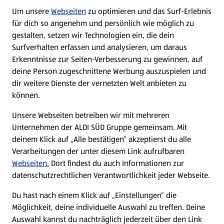
Um unsere
Webseiten
zu optimieren und das Surf-Erlebnis
WhatsApp
für dich so angenehm und persönlich wie möglich zu
gestalten, setzen wir Technologien ein, die dein
Surfverhalten erfassen und analysieren, um daraus
Über ALDI SÜD
Erkenntnisse zur Seiten-Verbesserung zu gewinnen, auf
deine Person zugeschnittene Werbung auszuspielen und
Filialen
dir weitere Dienste der vernetzten Welt anbieten zu
können.
E-Ladestationen
Unsere Webseiten betreiben wir mit mehreren
Unternehmen der ALDI SÜD Gruppe gemeinsam. Mit
Nachhaltigkeit
deinem Klick auf „Alle bestätigen“ akzeptierst du alle
Verarbeitungen der unter diesem Link aufrufbaren
Karriere
Webseiten.
Dort findest du auch Informationen zur
datenschutzrechtlichen Verantwortlichkeit jeder Webseite.
Presse
Du hast nach einem Klick auf „Einstellungen“ die
Möglichkeit, deine individuelle Auswahl zu treffen. Deine
Hilfe & Kontakt
Auswahl kannst du nachträglich jederzeit über den Link
(öffnet in einem neuen Tab)