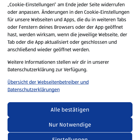
„Cookie-Einstellungen“ am Ende jeder Seite widerrufen
oder anpassen. Änderungen in den Cookie-Einstellungen
Unternehmen
für unsere Webseiten und Apps, die du in weiteren Tabs
oder Fenstern deines Browsers oder der App geöffnet
hast, werden wirksam, wenn die jeweilige Webseite, der
Folge uns hier:
Tab oder die App aktualisiert oder geschlossen und
anschließend wieder geöffnet werden.
Jetzt die ALDI SÜD App downloaden
Weitere Informationen stellen wir dir in unserer
Datenschutzerklärung zur Verfügung.
Übersicht der Webseitenbetreiber und
Datenschutzerklärungen
Datenschutz- und Richtlinienmenü
(öffnet in einem neuen Tab)
Cookie-Einstellungen
Garantieportal
Alle bestätigen
Impressum
Datenschutzerklärung
Nur Notwendige
Nutzungsbedingungen
Security Policy
Einstellungen