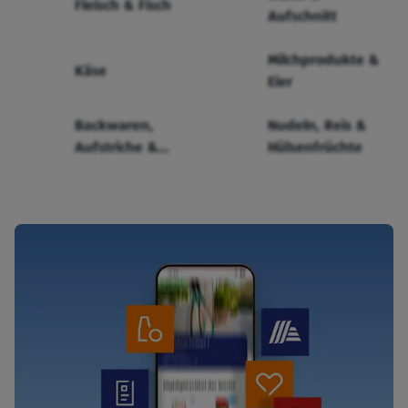
Fleisch & Fisch
Aufschnitt
Milchprodukte &
Käse
Eier
Backwaren,
Nudeln, Reis &
Aufstriche &
Hülsenfrüchte
Cerealien