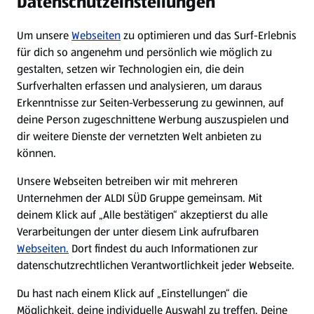
Datenschutzeinstellungen
Newsletter
Um unsere
Webseiten
zu optimieren und das Surf-Erlebnis
WhatsApp
für dich so angenehm und persönlich wie möglich zu
gestalten, setzen wir Technologien ein, die dein
Surfverhalten erfassen und analysieren, um daraus
Über ALDI SÜD
Erkenntnisse zur Seiten-Verbesserung zu gewinnen, auf
deine Person zugeschnittene Werbung auszuspielen und
Filialen
dir weitere Dienste der vernetzten Welt anbieten zu
können.
E-Ladestationen
Unsere Webseiten betreiben wir mit mehreren
Unternehmen der ALDI SÜD Gruppe gemeinsam. Mit
Nachhaltigkeit
deinem Klick auf „Alle bestätigen“ akzeptierst du alle
Verarbeitungen der unter diesem Link aufrufbaren
Karriere
Webseiten.
Dort findest du auch Informationen zur
datenschutzrechtlichen Verantwortlichkeit jeder Webseite.
Presse
Du hast nach einem Klick auf „Einstellungen“ die
Möglichkeit, deine individuelle Auswahl zu treffen. Deine