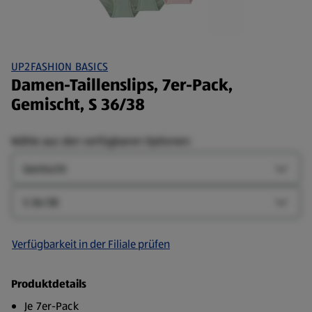
UP2FASHION BASICS
Damen-Taillenslips, 7er-Pack,
Gemischt, S 36/38
Wähle aus den verfügbaren Optionen:
Farbe
Farbe-
Größe
Größe-
Verfügbarkeit in der Filiale prüfen
Produktdetails
Je 7er-Pack