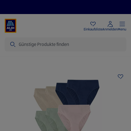
Angebote
Einkaufsliste
Anmelden
Menu
Suche