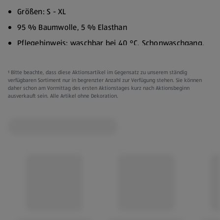
Größen: S - XL
95 % Baumwolle, 5 % Elasthan
Pflegehinweis: waschbar bei 40 °C, Schonwaschgang,
nicht bleichen, schonende Trocknung
Extra schmale Passform
¹ Bitte beachte, dass diese Aktionsartikel im Gegensatz zu unserem ständig
verfügbaren Sortiment nur in begrenzter Anzahl zur Verfügung stehen. Sie können
daher schon am Vormittag des ersten Aktionstages kurz nach Aktionsbeginn
Versch. Farben:
ausverkauft sein. Alle Artikel ohne Dekoration.
Weiß
Schwarz
Gemischt
Kleidung kann gegen Vorlage des Kassenbons innerhalb
von 3 Monaten ab Kaufdatum umgetauscht werden.