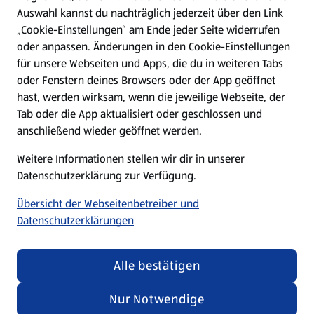
Hilfe & Kontakt
Auswahl kannst du nachträglich jederzeit über den Link
(öffnet in einem neuen Tab)
„Cookie-Einstellungen“ am Ende jeder Seite widerrufen
oder anpassen. Änderungen in den Cookie-Einstellungen
Unternehmen
für unsere Webseiten und Apps, die du in weiteren Tabs
oder Fenstern deines Browsers oder der App geöffnet
hast, werden wirksam, wenn die jeweilige Webseite, der
Folge uns hier:
Tab oder die App aktualisiert oder geschlossen und
anschließend wieder geöffnet werden.
Jetzt die ALDI SÜD App downloaden
Weitere Informationen stellen wir dir in unserer
Datenschutzerklärung zur Verfügung.
Übersicht der Webseitenbetreiber und
Datenschutzerklärungen
Datenschutz- und Richtlinienmenü
(öffnet in einem neuen Tab)
Cookie-Einstellungen
Garantieportal
Alle bestätigen
Impressum
Datenschutzerklärung
Nur Notwendige
Nutzungsbedingungen
Security Policy