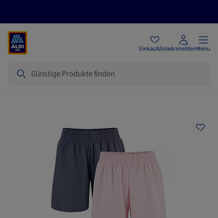
Angebote
Einkaufsliste
Anmelden
Menu
Suche