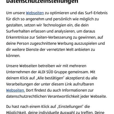
Datenschutzeinstellungen
Newsletter
Um unsere
Webseiten
zu optimieren und das Surf-Erlebnis
WhatsApp
für dich so angenehm und persönlich wie möglich zu
gestalten, setzen wir Technologien ein, die dein
Surfverhalten erfassen und analysieren, um daraus
Über ALDI SÜD
Erkenntnisse zur Seiten-Verbesserung zu gewinnen, auf
deine Person zugeschnittene Werbung auszuspielen und
Filialen
dir weitere Dienste der vernetzten Welt anbieten zu
können.
E-Ladestationen
Unsere Webseiten betreiben wir mit mehreren
Unternehmen der ALDI SÜD Gruppe gemeinsam. Mit
Nachhaltigkeit
deinem Klick auf „Alle bestätigen“ akzeptierst du alle
Verarbeitungen der unter diesem Link aufrufbaren
Karriere
Webseiten.
Dort findest du auch Informationen zur
datenschutzrechtlichen Verantwortlichkeit jeder Webseite.
Presse
Du hast nach einem Klick auf „Einstellungen“ die
Möglichkeit, deine individuelle Auswahl zu treffen. Deine