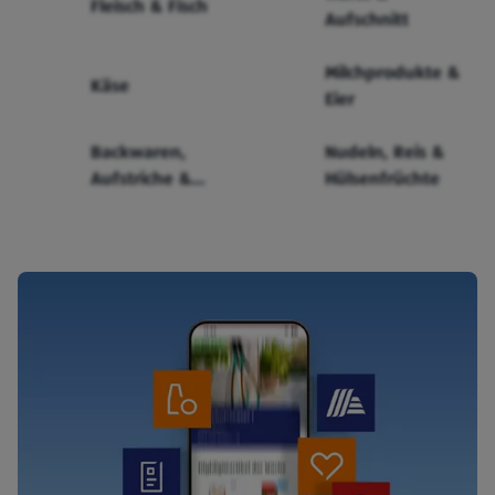
Fleisch & Fisch
Aufschnitt
Milchprodukte &
Käse
Eier
Backwaren,
Nudeln, Reis &
Aufstriche &
Hülsenfrüchte
Cerealien