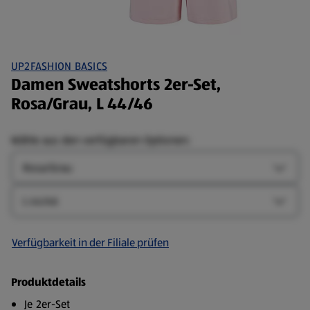
UP2FASHION BASICS
Damen Sweatshorts 2er-Set,
Rosa/Grau, L 44/46
Wähle aus den verfügbaren Optionen:
Farbe
Farbe-
Größe
Größe-
Verfügbarkeit in der Filiale prüfen
Produktdetails
Je 2er-Set