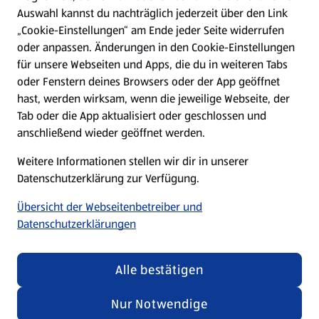
Hilfe & Kontakt
Auswahl kannst du nachträglich jederzeit über den Link
(öffnet in einem neuen Tab)
„Cookie-Einstellungen“ am Ende jeder Seite widerrufen
oder anpassen. Änderungen in den Cookie-Einstellungen
Unternehmen
für unsere Webseiten und Apps, die du in weiteren Tabs
oder Fenstern deines Browsers oder der App geöffnet
hast, werden wirksam, wenn die jeweilige Webseite, der
Folge uns hier:
Tab oder die App aktualisiert oder geschlossen und
anschließend wieder geöffnet werden.
Jetzt die ALDI SÜD App downloaden
Weitere Informationen stellen wir dir in unserer
Datenschutzerklärung zur Verfügung.
Übersicht der Webseitenbetreiber und
Datenschutzerklärungen
Datenschutz- und Richtlinienmenü
(öffnet in einem neuen Tab)
Cookie-Einstellungen
Garantieportal
Alle bestätigen
Impressum
Datenschutzerklärung
Nur Notwendige
Nutzungsbedingungen
Security Policy