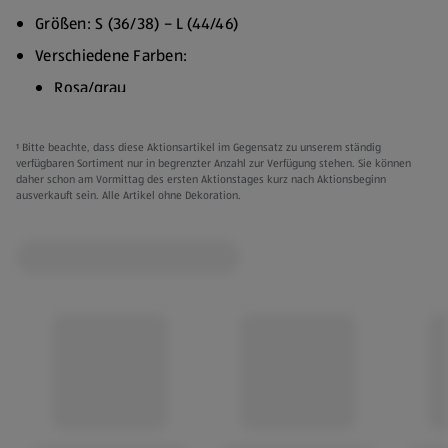
Größen: S (36/38) – L (44/46)
Verschiedene Farben:
Rosa/grau
Braun/hellgrau
¹ Bitte beachte, dass diese Aktionsartikel im Gegensatz zu unserem ständig
Hautfarben/schwarz
verfügbaren Sortiment nur in begrenzter Anzahl zur Verfügung stehen. Sie können
daher schon am Vormittag des ersten Aktionstages kurz nach Aktionsbeginn
60 % Baumwolle, 40 % Polyester
ausverkauft sein. Alle Artikel ohne Dekoration.
40°C Waschgang, bügelfähig, trocknergeeignet
Vor dem ersten Tragen waschen
Mit ähnlichen Farben waschen
Regular fit
Kleidung kann gegen Vorlage des Kassenbons innerhalb
von 3 Monaten ab Kaufdatum umgetauscht werden.