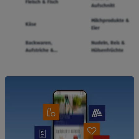
Fleisch & Fisch
Aufschnitt
Milchprodukte &
Käse
Eier
Backwaren,
Nudeln, Reis &
Aufstriche &
Hülsenfrüchte
Cerealien