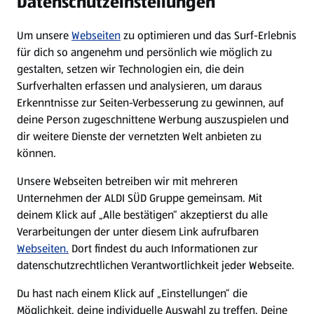
Datenschutzeinstellungen
Newsletter
Um unsere
Webseiten
zu optimieren und das Surf-Erlebnis
WhatsApp
für dich so angenehm und persönlich wie möglich zu
gestalten, setzen wir Technologien ein, die dein
Surfverhalten erfassen und analysieren, um daraus
Über ALDI SÜD
Erkenntnisse zur Seiten-Verbesserung zu gewinnen, auf
deine Person zugeschnittene Werbung auszuspielen und
Filialen
dir weitere Dienste der vernetzten Welt anbieten zu
können.
E-Ladestationen
Unsere Webseiten betreiben wir mit mehreren
Unternehmen der ALDI SÜD Gruppe gemeinsam. Mit
Nachhaltigkeit
deinem Klick auf „Alle bestätigen“ akzeptierst du alle
Verarbeitungen der unter diesem Link aufrufbaren
Karriere
Webseiten.
Dort findest du auch Informationen zur
datenschutzrechtlichen Verantwortlichkeit jeder Webseite.
Presse
Du hast nach einem Klick auf „Einstellungen“ die
Möglichkeit, deine individuelle Auswahl zu treffen. Deine