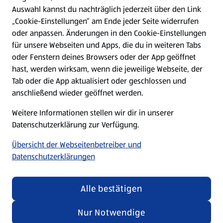
Hilfe & Kontakt
Auswahl kannst du nachträglich jederzeit über den Link
(öffnet in einem neuen Tab)
„Cookie-Einstellungen“ am Ende jeder Seite widerrufen
oder anpassen. Änderungen in den Cookie-Einstellungen
Unternehmen
für unsere Webseiten und Apps, die du in weiteren Tabs
oder Fenstern deines Browsers oder der App geöffnet
hast, werden wirksam, wenn die jeweilige Webseite, der
Folge uns hier:
Tab oder die App aktualisiert oder geschlossen und
anschließend wieder geöffnet werden.
Jetzt die ALDI SÜD App downloaden
Weitere Informationen stellen wir dir in unserer
Datenschutzerklärung zur Verfügung.
Übersicht der Webseitenbetreiber und
Datenschutzerklärungen
Datenschutz- und Richtlinienmenü
(öffnet in einem neuen Tab)
Cookie-Einstellungen
Garantieportal
Alle bestätigen
Impressum
Datenschutzerklärung
Nur Notwendige
Nutzungsbedingungen
Security Policy