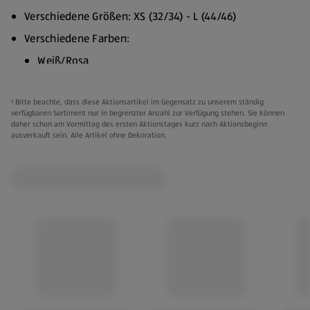
Verschiedene Größen: XS (32/34) - L (44/46)
Verschiedene Farben:
Weiß/Rosa
Beige/Marineblau
¹ Bitte beachte, dass diese Aktionsartikel im Gegensatz zu unserem ständig
Gestreift/Schwarz
verfügbaren Sortiment nur in begrenzter Anzahl zur Verfügung stehen. Sie können
daher schon am Vormittag des ersten Aktionstages kurz nach Aktionsbeginn
100 % Baumwolle
ausverkauft sein. Alle Artikel ohne Dekoration.
Nicht im Trockner trocknen
Regular fit
Kleidung kann gegen Vorlage des Kassenbons innerhalb
von 3 Monaten ab Kaufdatum umgetauscht werden.