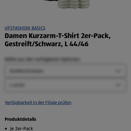
UP2FASHION BASICS
Damen Kurzarm-T-Shirt 2er-Pack,
Gestreift/Schwarz, L 44/46
Wähle aus den verfügbaren Optionen:
Farbe
Farbe-
Größe
Größe-
Verfügbarkeit in der Filiale prüfen
Produktdetails
Je 2er-Pack