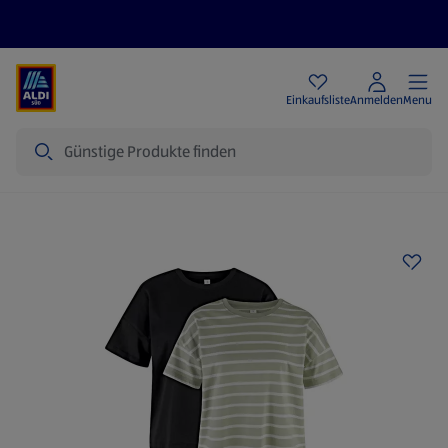
Angebote
Einkaufsliste
Anmelden
Menu
Suche