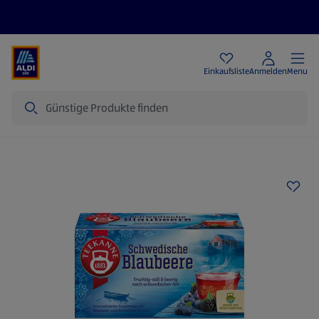
Angebote
Einkaufsliste
Anmelden
Menu
Suche