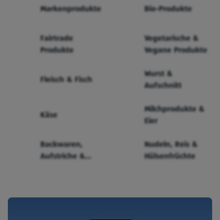
Markenprodukte
Bio-Produkte
Fairtrade
Vegetarische &
Produkte
Vegane Produkte
Wurst &
Fleisch & Fisch
Aufschnitt
Milchprodukte &
Käse
Eier
Backwaren,
Nudeln, Reis &
Aufstriche &
Hülsenfrüchte
Cerealien