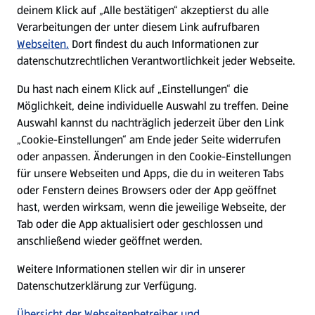
Nachhaltigkeit
deinem Klick auf „Alle bestätigen“ akzeptierst du alle
Verarbeitungen der unter diesem Link aufrufbaren
Karriere
Webseiten.
Dort findest du auch Informationen zur
datenschutzrechtlichen Verantwortlichkeit jeder Webseite.
Presse
Du hast nach einem Klick auf „Einstellungen“ die
Möglichkeit, deine individuelle Auswahl zu treffen. Deine
Hilfe & Kontakt
Auswahl kannst du nachträglich jederzeit über den Link
(öffnet in einem neuen Tab)
„Cookie-Einstellungen“ am Ende jeder Seite widerrufen
oder anpassen. Änderungen in den Cookie-Einstellungen
Unternehmen
für unsere Webseiten und Apps, die du in weiteren Tabs
oder Fenstern deines Browsers oder der App geöffnet
hast, werden wirksam, wenn die jeweilige Webseite, der
Folge uns hier:
Tab oder die App aktualisiert oder geschlossen und
anschließend wieder geöffnet werden.
Jetzt die ALDI SÜD App downloaden
Weitere Informationen stellen wir dir in unserer
Datenschutzerklärung zur Verfügung.
Übersicht der Webseitenbetreiber und