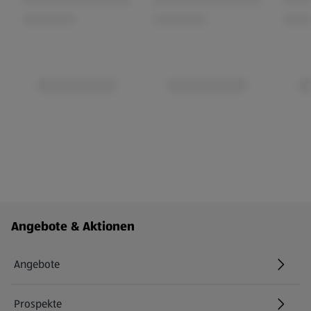
Fußzeilenmenü - weitere Links
Angebote & Aktionen
Angebote
Prospekte