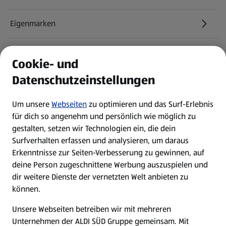
Eigenmarken
ALDI Services
Cookie- und
Datenschutzeinstellungen
Newsletter
Um unsere
Webseiten
zu optimieren und das Surf-Erlebnis
WhatsApp
für dich so angenehm und persönlich wie möglich zu
gestalten, setzen wir Technologien ein, die dein
Surfverhalten erfassen und analysieren, um daraus
Über ALDI SÜD
Erkenntnisse zur Seiten-Verbesserung zu gewinnen, auf
deine Person zugeschnittene Werbung auszuspielen und
Filialen
dir weitere Dienste der vernetzten Welt anbieten zu
können.
E-Ladestationen
Unsere Webseiten betreiben wir mit mehreren
Unternehmen der ALDI SÜD Gruppe gemeinsam. Mit