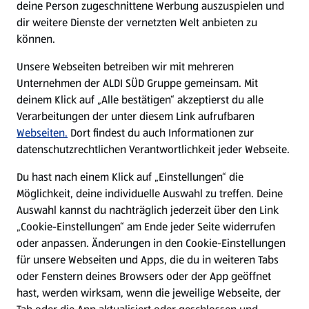
deine Person zugeschnittene Werbung auszuspielen und
Filialen
dir weitere Dienste der vernetzten Welt anbieten zu
können.
E-Ladestationen
Unsere Webseiten betreiben wir mit mehreren
Unternehmen der ALDI SÜD Gruppe gemeinsam. Mit
Nachhaltigkeit
deinem Klick auf „Alle bestätigen“ akzeptierst du alle
Verarbeitungen der unter diesem Link aufrufbaren
Karriere
Webseiten.
Dort findest du auch Informationen zur
datenschutzrechtlichen Verantwortlichkeit jeder Webseite.
Presse
Du hast nach einem Klick auf „Einstellungen“ die
Möglichkeit, deine individuelle Auswahl zu treffen. Deine
Hilfe & Kontakt
Auswahl kannst du nachträglich jederzeit über den Link
(öffnet in einem neuen Tab)
„Cookie-Einstellungen“ am Ende jeder Seite widerrufen
oder anpassen. Änderungen in den Cookie-Einstellungen
Unternehmen
für unsere Webseiten und Apps, die du in weiteren Tabs
oder Fenstern deines Browsers oder der App geöffnet
hast, werden wirksam, wenn die jeweilige Webseite, der
Folge uns hier: