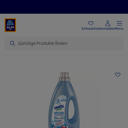
Angebote
Einkaufsliste
Anmelden
Menu
Suche