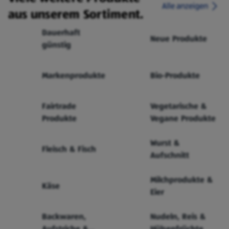
Alle anzeigen
aus unserem Sortiment.
Dauerhaft
Neue Produkte
günstig
Markenprodukte
Bio-Produkte
Fairtrade
Vegetarische &
Produkte
Vegane Produkte
Wurst &
Fleisch & Fisch
Aufschnitt
Milchprodukte &
Käse
Eier
Backwaren,
Nudeln, Reis &
Aufstriche &
Hülsenfrüchte