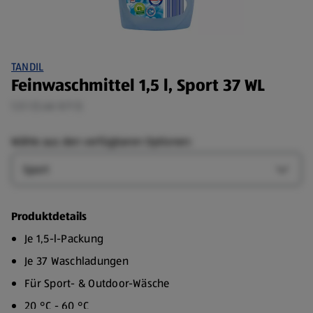
TANDIL
Feinwaschmittel 1,5 l, Sport 37 WL
1,5 l (1,46 €/1 l)
Wähle aus den verfügbaren Optionen:
Art
Art-Op
Produktdetails
Je 1,5-l-Packung
Je 37 Waschladungen
Für Sport- & Outdoor-Wäsche
20 °C - 60 °C