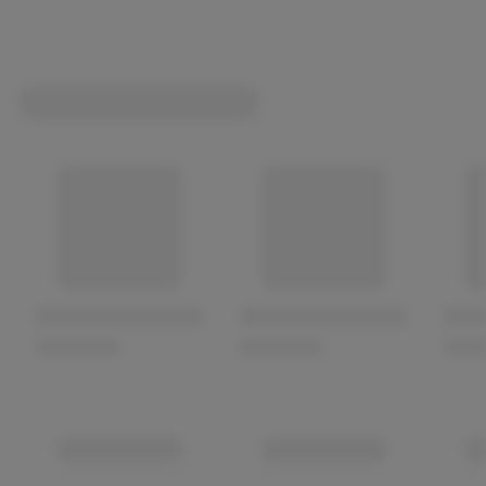
Waschaktiv ab 20 °C
Hygienische Reinheit
Frische-Formel
Neutralisiert Gerüche