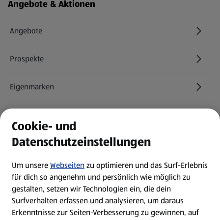
Fußzeilenmenü - weitere Links
Angebote & Aktionen
Angebote
Prospekte
Eigenmarken
ALDI Services
Cookie- und
Datenschutzeinstellungen
Newsletter
Um unsere
Webseiten
zu optimieren und das Surf-Erlebnis
WhatsApp
für dich so angenehm und persönlich wie möglich zu
gestalten, setzen wir Technologien ein, die dein
Surfverhalten erfassen und analysieren, um daraus
Über ALDI SÜD
Erkenntnisse zur Seiten-Verbesserung zu gewinnen, auf