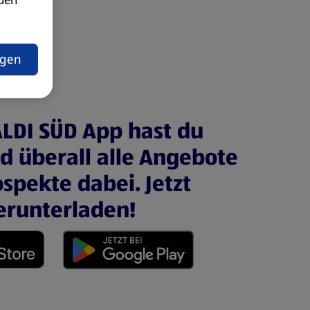
t
ngen
ALDI SÜD App hast du
nd überall alle Angebote
spekte dabei. Jetzt
erunterladen!
 neuen Tab)
(öffnet in einem neuen Tab)