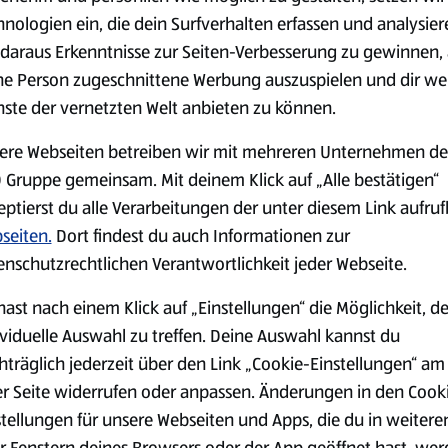
0,79 €
2,79 €
²
²
1,29 €
3,49 €
hnologien ein, die dein Surfverhalten erfassen und analysier
daraus Erkenntnisse zur Seiten-Verbesserung zu gewinnen, 
ne Person zugeschnittene Werbung auszuspielen und dir we
serem Sortiment.
nste der vernetzten Welt anbieten zu können.
ere Webseiten betreiben wir mit mehreren Unternehmen de
 Gruppe gemeinsam. Mit deinem Klick auf „Alle bestätigen“
Markenprodukte
Bio-Produkte
eptierst du alle Verarbeitungen der unter diesem Link aufru
seiten.
Dort findest du auch Informationen zur
enschutzrechtlichen Verantwortlichkeit jeder Webseite.
hast nach einem Klick auf „Einstellungen“ die Möglichkeit, d
ividuelle Auswahl zu treffen. Deine Auswahl kannst du
Käse
Milchprodukte &
hträglich jederzeit über den Link „Cookie-Einstellungen“ am
Eier
er Seite widerrufen oder anpassen. Änderungen in den Cook
stellungen für unsere Webseiten und Apps, die du in weitere
r Fenstern deines Browsers oder der App geöffnet hast, we