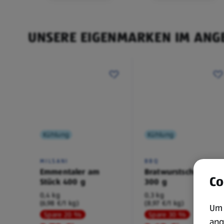
UNSERE EIGENMARKEN IM ANG
Kühlung
Kühlung
MILSANI
BBQ
Emmentaler am
Bratwurstschnecke
Co
Stück 400 g
300 g
0,4 kg
0,3 kg
(6,98 €/1 kg)
(8,97 €/1 kg)
Um 
Spare 20 %
Spare 30 %
ang