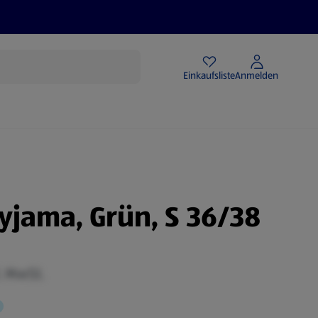
Angebote
Einkaufsliste
Anmelden
jama, Grün, S 36/38
. MwSt.