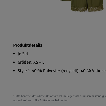
Produktdetails
Je Set
Größen: XS – L
Style 1: 60 % Polyester (recycelt), 40 % Viskose 
Style 2 & 3: 96 % Polyester (recycelt), 4 % Ela
Polyamid, 10 % Elasthan
Regular fit
¹ Bitte beachte, dass diese Aktionsartikel im Gegensatz zu unserem ständi
ausverkauft sein. Alle Artikel ohne Dekoration.
30 °C Schonwaschgang