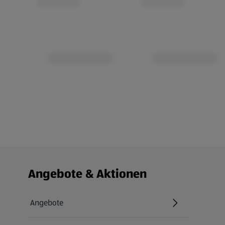
Fußzeilenmenü - weitere Links
Angebote & Aktionen
Angebote