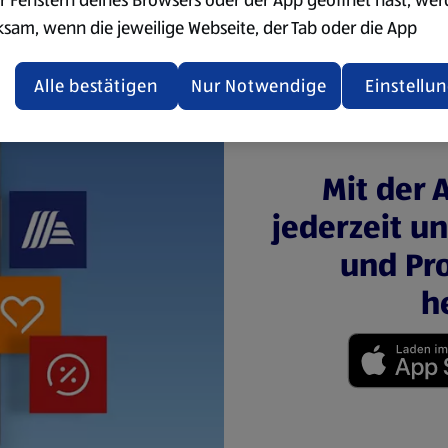
ksam, wenn die jeweilige Webseite, der Tab oder die App
ualisiert oder geschlossen und anschließend wieder geöffne
den.
Alle bestätigen
Nur Notwendige
Einstellu
ere Informationen stellen wir dir in unserer
enschutzerklärung zur Verfügung.
Mit der 
rsicht der Webseitenbetreiber und Datenschutzerklärungen
jederzeit u
und Pro
h
(öffnet in einem