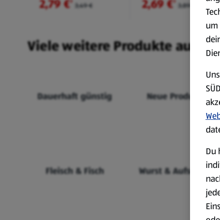
2,79 €
2,69 €
²
²
3,49 €
3,89 €
Tec
um 
dei
Viele weitere Produkte aus un
Die
Uns
SÜD
Dauerhaft günstig
Neue Produkte
akz
Web
dat
Du 
ind
Fleisch & Fisch
Wurst & Aufschnitt
nac
jed
Ein
ode