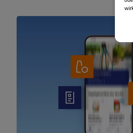
wir
akt
wer
Weit
Dat
Übe