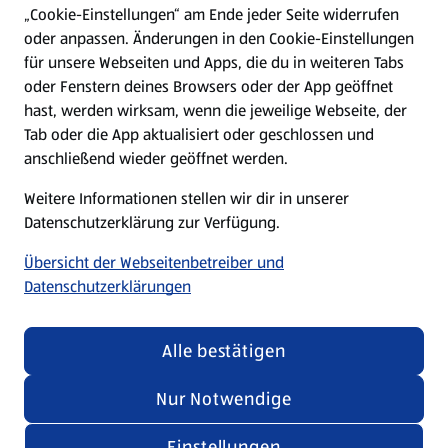
„Cookie-Einstellungen“ am Ende jeder Seite widerrufen
oder anpassen. Änderungen in den Cookie-Einstellungen
Unternehmen
für unsere Webseiten und Apps, die du in weiteren Tabs
oder Fenstern deines Browsers oder der App geöffnet
hast, werden wirksam, wenn die jeweilige Webseite, der
Folge uns hier:
Tab oder die App aktualisiert oder geschlossen und
anschließend wieder geöffnet werden.
Jetzt die ALDI SÜD App downloaden
Weitere Informationen stellen wir dir in unserer
Datenschutzerklärung zur Verfügung.
Übersicht der Webseitenbetreiber und
Datenschutzerklärungen
Datenschutz- und Richtlinienmenü
(öffnet in einem neuen Tab)
Cookie-Einstellungen
Garantieportal
Alle bestätigen
Impressum
Datenschutzerklärung
Nur Notwendige
Nutzungsbedingungen
Security Policy
Einstellungen