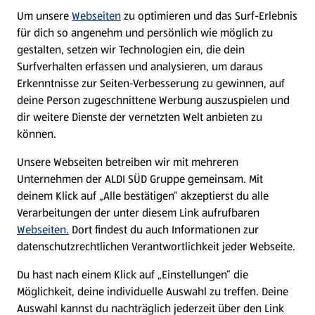
Um unsere
Webseiten
zu optimieren und das Surf-Erlebnis
WhatsApp
für dich so angenehm und persönlich wie möglich zu
gestalten, setzen wir Technologien ein, die dein
Surfverhalten erfassen und analysieren, um daraus
Über ALDI SÜD
Erkenntnisse zur Seiten-Verbesserung zu gewinnen, auf
deine Person zugeschnittene Werbung auszuspielen und
Filialen
dir weitere Dienste der vernetzten Welt anbieten zu
können.
E-Ladestationen
Unsere Webseiten betreiben wir mit mehreren
Unternehmen der ALDI SÜD Gruppe gemeinsam. Mit
Nachhaltigkeit
deinem Klick auf „Alle bestätigen“ akzeptierst du alle
Verarbeitungen der unter diesem Link aufrufbaren
Karriere
Webseiten.
Dort findest du auch Informationen zur
datenschutzrechtlichen Verantwortlichkeit jeder Webseite.
Presse
Du hast nach einem Klick auf „Einstellungen“ die
Möglichkeit, deine individuelle Auswahl zu treffen. Deine
Hilfe & Kontakt
Auswahl kannst du nachträglich jederzeit über den Link
(öffnet in einem neuen Tab)