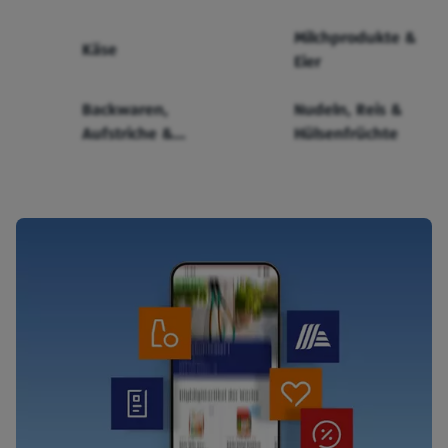
Milchprodukte &
Käse
Eier
Backwaren,
Nudeln, Reis &
Aufstriche &
Hülsenfrüchte
Cerealien