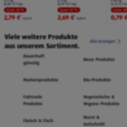
0,4 kg
0,3 kg
0,18 kg
(6,98 €/1 kg)
(8,97 €/1 kg)
(4,51 €/1 k
Spare 20 %
Spare 30 %
Spare 3
2,79 €
2,69 €
0,79 
²
²
3,49 €
3,89 €
Viele weitere Produkte
Alle anzeigen
aus unserem Sortiment.
Dauerhaft
Neue Produkte
günstig
Markenprodukte
Bio-Produkte
Fairtrade
Vegetarische &
Produkte
Vegane Produkte
Wurst &
Fleisch & Fisch
Aufschnitt