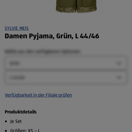
SYLVIE MEIS
Damen Pyjama, Grün, L 44/46
Wähle aus den verfügbaren Optionen:
Farbe
Farbe-
Größe
Größe-
Verfügbarkeit in der Filiale prüfen
Produktdetails
Je Set
Größen: XS – L