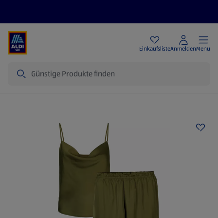
Angebote
Einkaufsliste
Anmelden
Menu
Suche