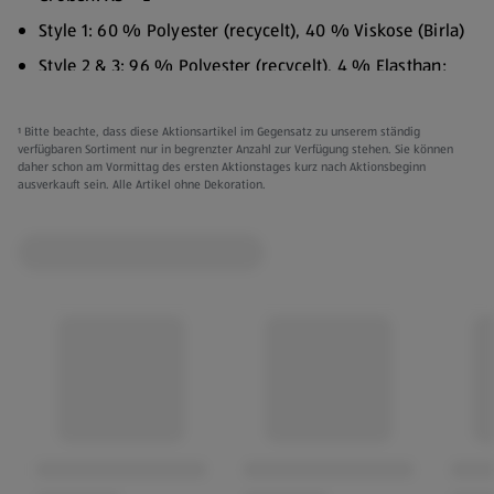
Style 1: 60 % Polyester (recycelt), 40 % Viskose (Birla)
Style 2 & 3: 96 % Polyester (recycelt), 4 % Elasthan;
Spitze: 90 % Polyamid, 10 % Elasthan
Regular fit
¹ Bitte beachte, dass diese Aktionsartikel im Gegensatz zu unserem ständig
verfügbaren Sortiment nur in begrenzter Anzahl zur Verfügung stehen. Sie können
30 °C Schonwaschgang
daher schon am Vormittag des ersten Aktionstages kurz nach Aktionsbeginn
ausverkauft sein. Alle Artikel ohne Dekoration.
Nicht im Wäschetrockner trocknen
Nicht bügeln
Verschiedene Farben:
Creme
Grün
Lila
Kleidung kann gegen Vorlage des Kassenbons innerhalb
von 3 Monaten ab Kaufdatum umgetauscht werden.