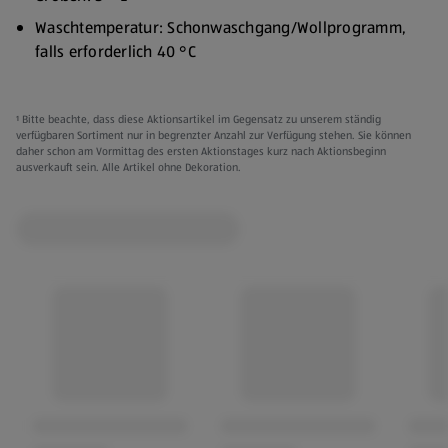
Waschtemperatur: Schonwaschgang/Wollprogramm,
falls erforderlich 40 °C
Nicht im Wäschetrockner trocknen
Nicht bügeln
¹ Bitte beachte, dass diese Aktionsartikel im Gegensatz zu unserem ständig
verfügbaren Sortiment nur in begrenzter Anzahl zur Verfügung stehen. Sie können
Feuchtigskeitsregulierendes Finishing
daher schon am Vormittag des ersten Aktionstages kurz nach Aktionsbeginn
ausverkauft sein. Alle Artikel ohne Dekoration.
Extra Tight
Style 1: Verstellbare Träger, gepolstert, geformt, leichte
Stütze
Style 2: Nicht verstellbare Träger, abnehmbare Pads,
mittlerer Halt
Style 3: Verstellbare Träger, gepolstert, geformt,
mittlerer Halt
Verschiedene Farben:
Weiß