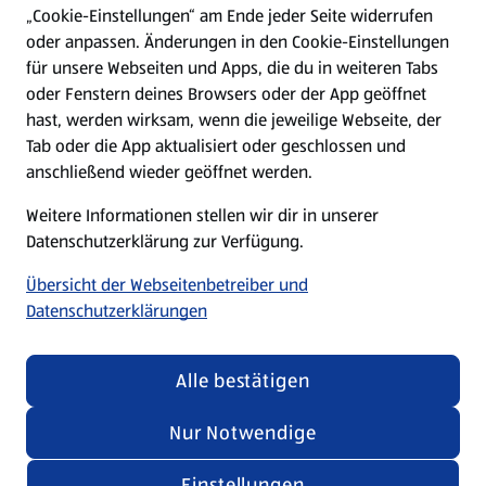
„Cookie-Einstellungen“ am Ende jeder Seite widerrufen
oder anpassen. Änderungen in den Cookie-Einstellungen
Unternehmen
für unsere Webseiten und Apps, die du in weiteren Tabs
oder Fenstern deines Browsers oder der App geöffnet
hast, werden wirksam, wenn die jeweilige Webseite, der
Folge uns hier:
Tab oder die App aktualisiert oder geschlossen und
anschließend wieder geöffnet werden.
Jetzt die ALDI SÜD App downloaden
Weitere Informationen stellen wir dir in unserer
Datenschutzerklärung zur Verfügung.
Übersicht der Webseitenbetreiber und
Datenschutzerklärungen
Datenschutz- und Richtlinienmenü
(öffnet in einem neuen Tab)
Cookie-Einstellungen
Garantieportal
Alle bestätigen
Impressum
Datenschutzerklärung
Nur Notwendige
Nutzungsbedingungen
Security Policy
Einstellungen