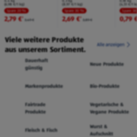
0,4 kg
0,3 kg
0,18 kg
(6,98 €/1 kg)
(8,97 €/1 kg)
(4,51 €/1 k
Spare 20 %
Spare 30 %
Spare 3
2,79 €
2,69 €
0,79 
²
²
3,49 €
3,89 €
Viele weitere Produkte
Alle anzeigen
aus unserem Sortiment.
Dauerhaft
Neue Produkte
günstig
Markenprodukte
Bio-Produkte
Fairtrade
Vegetarische &
Produkte
Vegane Produkte
Wurst &
Fleisch & Fisch
Aufschnitt