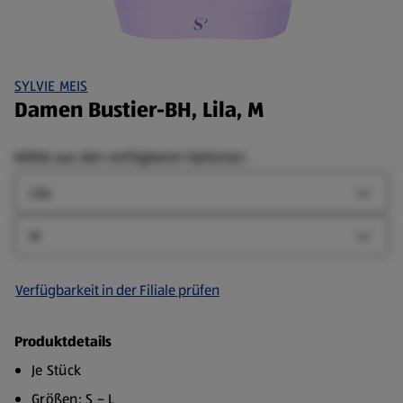
SYLVIE MEIS
Damen Bustier-BH, Lila, M
Wähle aus den verfügbaren Optionen:
Farbe
Farbe-
Größe
Größe-
Verfügbarkeit in der Filiale prüfen
Produktdetails
Je Stück
Größen: S – L