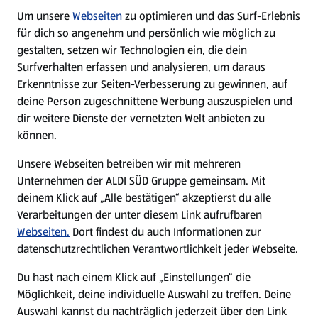
Um unsere
Webseiten
zu optimieren und das Surf-Erlebnis
WhatsApp
für dich so angenehm und persönlich wie möglich zu
gestalten, setzen wir Technologien ein, die dein
Surfverhalten erfassen und analysieren, um daraus
Über ALDI SÜD
Erkenntnisse zur Seiten-Verbesserung zu gewinnen, auf
deine Person zugeschnittene Werbung auszuspielen und
Filialen
dir weitere Dienste der vernetzten Welt anbieten zu
können.
E-Ladestationen
Unsere Webseiten betreiben wir mit mehreren
Unternehmen der ALDI SÜD Gruppe gemeinsam. Mit
Nachhaltigkeit
deinem Klick auf „Alle bestätigen“ akzeptierst du alle
Verarbeitungen der unter diesem Link aufrufbaren
Karriere
Webseiten.
Dort findest du auch Informationen zur
datenschutzrechtlichen Verantwortlichkeit jeder Webseite.
Presse
Du hast nach einem Klick auf „Einstellungen“ die
Möglichkeit, deine individuelle Auswahl zu treffen. Deine
Hilfe & Kontakt
Auswahl kannst du nachträglich jederzeit über den Link
(öffnet in einem neuen Tab)