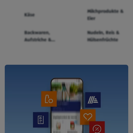
Milchprodukte &
Käse
Eier
Backwaren,
Nudeln, Reis &
Aufstriche &
Hülsenfrüchte
Cerealien