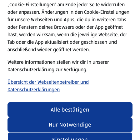
„Cookie-Einstellungen“ am Ende jeder Seite widerrufen
oder anpassen. Änderungen in den Cookie-Einstellungen
Unternehmen
für unsere Webseiten und Apps, die du in weiteren Tabs
oder Fenstern deines Browsers oder der App geöffnet
hast, werden wirksam, wenn die jeweilige Webseite, der
Folge uns hier:
Tab oder die App aktualisiert oder geschlossen und
anschließend wieder geöffnet werden.
Jetzt die ALDI SÜD App downloaden
Weitere Informationen stellen wir dir in unserer
Datenschutzerklärung zur Verfügung.
Übersicht der Webseitenbetreiber und
Datenschutzerklärungen
Datenschutz- und Richtlinienmenü
(öffnet in einem neuen Tab)
Cookie-Einstellungen
Garantieportal
Alle bestätigen
Impressum
Datenschutzerklärung
Nur Notwendige
Nutzungsbedingungen
Security Policy
Einstellungen