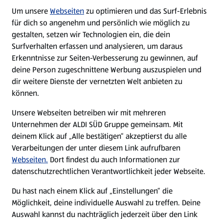
Um unsere
Webseiten
zu optimieren und das Surf-Erlebnis
WhatsApp
für dich so angenehm und persönlich wie möglich zu
gestalten, setzen wir Technologien ein, die dein
Surfverhalten erfassen und analysieren, um daraus
Über ALDI SÜD
Erkenntnisse zur Seiten-Verbesserung zu gewinnen, auf
deine Person zugeschnittene Werbung auszuspielen und
Filialen
dir weitere Dienste der vernetzten Welt anbieten zu
können.
E-Ladestationen
Unsere Webseiten betreiben wir mit mehreren
Unternehmen der ALDI SÜD Gruppe gemeinsam. Mit
Nachhaltigkeit
deinem Klick auf „Alle bestätigen“ akzeptierst du alle
Verarbeitungen der unter diesem Link aufrufbaren
Karriere
Webseiten.
Dort findest du auch Informationen zur
datenschutzrechtlichen Verantwortlichkeit jeder Webseite.
Presse
Du hast nach einem Klick auf „Einstellungen“ die
Möglichkeit, deine individuelle Auswahl zu treffen. Deine
Hilfe & Kontakt
Auswahl kannst du nachträglich jederzeit über den Link
(öffnet in einem neuen Tab)