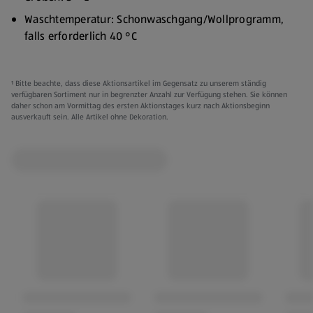
Waschtemperatur: Schonwaschgang/Wollprogramm,
falls erforderlich 40 °C
Nicht im Wäschetrockner trocknen
Nicht bügeln
¹ Bitte beachte, dass diese Aktionsartikel im Gegensatz zu unserem ständig
verfügbaren Sortiment nur in begrenzter Anzahl zur Verfügung stehen. Sie können
Feuchtigskeitsregulierendes Finishing
daher schon am Vormittag des ersten Aktionstages kurz nach Aktionsbeginn
ausverkauft sein. Alle Artikel ohne Dekoration.
Extra Tight
Style 1: Verstellbare Träger, gepolstert, geformt, leichte
Stütze
Style 2: Nicht verstellbare Träger, abnehmbare Pads,
mittlerer Halt
Style 3: Verstellbare Träger, gepolstert, geformt,
mittlerer Halt
Verschiedene Farben:
Weiß