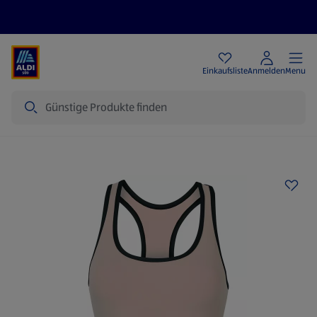
Angebote
Einkaufsliste
Anmelden
Menu
Suche