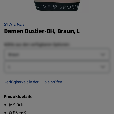
SYLVIE MEIS
Damen Bustier-BH, Braun, L
Wähle aus den verfügbaren Optionen:
Farbe
Farbe-
Größe
Größe-
Verfügbarkeit in der Filiale prüfen
Produktdetails
Je Stück
Größen: S – L