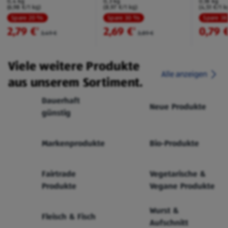
0,4 kg
0,3 kg
0,18 kg
(6,98 €/1 kg)
(8,97 €/1 kg)
(4,51 €/1 k
Spare 20 %
Spare 30 %
Spare 3
2,79 €
2,69 €
0,79 
²
²
3,49 €
3,89 €
Viele weitere Produkte
Alle anzeigen
aus unserem Sortiment.
Dauerhaft
Neue Produkte
günstig
Markenprodukte
Bio-Produkte
Fairtrade
Vegetarische &
Produkte
Vegane Produkte
Wurst &
Fleisch & Fisch
Aufschnitt