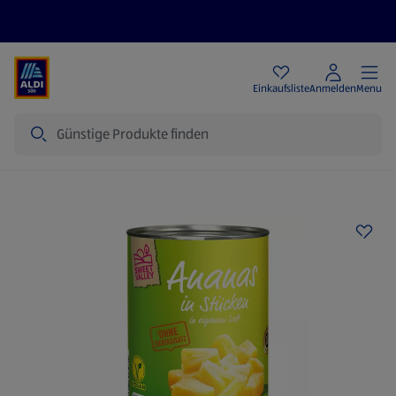
Angebote
Einkaufsliste
Anmelden
Menu
Suche