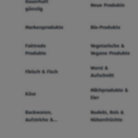
Dauerhaft
Neue Produkte
günstig
Markenprodukte
Bio-Produkte
Fairtrade
Vegetarische &
Produkte
Vegane Produkte
Wurst &
Fleisch & Fisch
Aufschnitt
Milchprodukte &
Käse
Eier
Backwaren,
Nudeln, Reis &
Aufstriche &
Hülsenfrüchte
Cerealien