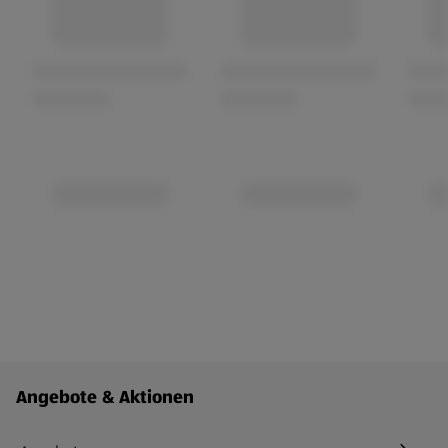
Fußzeilenmenü - weitere Links
Angebote & Aktionen