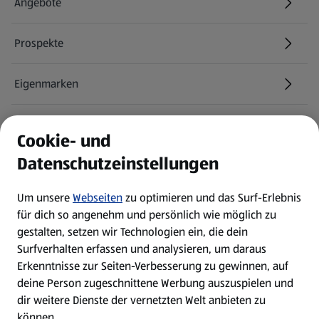
Angebote
Prospekte
Eigenmarken
ALDI Services
Cookie- und
Datenschutzeinstellungen
Newsletter
Um unsere
Webseiten
zu optimieren und das Surf-Erlebnis
WhatsApp
für dich so angenehm und persönlich wie möglich zu
gestalten, setzen wir Technologien ein, die dein
Surfverhalten erfassen und analysieren, um daraus
Über ALDI SÜD
Erkenntnisse zur Seiten-Verbesserung zu gewinnen, auf
deine Person zugeschnittene Werbung auszuspielen und
Filialen
dir weitere Dienste der vernetzten Welt anbieten zu
können.