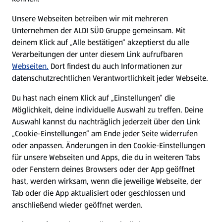
E-Ladestationen
Unsere Webseiten betreiben wir mit mehreren
Unternehmen der ALDI SÜD Gruppe gemeinsam. Mit
Nachhaltigkeit
deinem Klick auf „Alle bestätigen“ akzeptierst du alle
Verarbeitungen der unter diesem Link aufrufbaren
Karriere
Webseiten.
Dort findest du auch Informationen zur
datenschutzrechtlichen Verantwortlichkeit jeder Webseite.
Presse
Du hast nach einem Klick auf „Einstellungen“ die
Möglichkeit, deine individuelle Auswahl zu treffen. Deine
Hilfe & Kontakt
Auswahl kannst du nachträglich jederzeit über den Link
(öffnet in einem neuen Tab)
„Cookie-Einstellungen“ am Ende jeder Seite widerrufen
oder anpassen. Änderungen in den Cookie-Einstellungen
Unternehmen
für unsere Webseiten und Apps, die du in weiteren Tabs
oder Fenstern deines Browsers oder der App geöffnet
hast, werden wirksam, wenn die jeweilige Webseite, der
Folge uns hier:
Tab oder die App aktualisiert oder geschlossen und
anschließend wieder geöffnet werden.
Jetzt die ALDI SÜD App downloaden