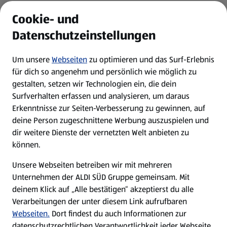
ALDI Services
Cookie- und
Datenschutzeinstellungen
Newsletter
Um unsere
Webseiten
zu optimieren und das Surf-Erlebnis
WhatsApp
für dich so angenehm und persönlich wie möglich zu
gestalten, setzen wir Technologien ein, die dein
Surfverhalten erfassen und analysieren, um daraus
Über ALDI SÜD
Erkenntnisse zur Seiten-Verbesserung zu gewinnen, auf
deine Person zugeschnittene Werbung auszuspielen und
Filialen
dir weitere Dienste der vernetzten Welt anbieten zu
können.
E-Ladestationen
Unsere Webseiten betreiben wir mit mehreren
Unternehmen der ALDI SÜD Gruppe gemeinsam. Mit
Nachhaltigkeit
deinem Klick auf „Alle bestätigen“ akzeptierst du alle
Verarbeitungen der unter diesem Link aufrufbaren
Karriere
Webseiten.
Dort findest du auch Informationen zur
datenschutzrechtlichen Verantwortlichkeit jeder Webseite.