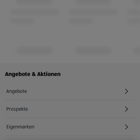
Fußzeilenmenü - weitere Links
Angebote & Aktionen
Angebote
Prospekte
Eigenmarken