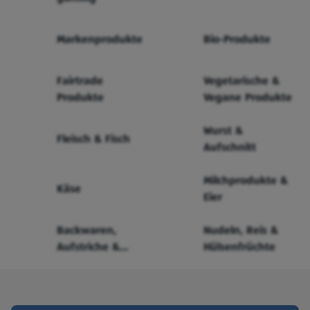
Markenprodukte
Bio-Produkte
Fairtrade
Vegetarische &
Produkte
Vegane Produkte
Wurst &
Fleisch & Fisch
Aufschnitt
Milchprodukte &
Käse
Eier
Backwaren,
Nudeln, Reis &
Aufstriche &
Hülsenfrüchte
Cerealien