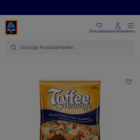
Angebote
Einkaufsliste
Anmelden
Menu
Suche