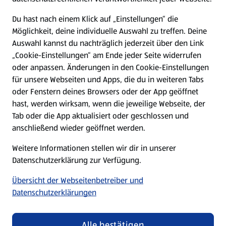
Presse
Du hast nach einem Klick auf „Einstellungen“ die
Möglichkeit, deine individuelle Auswahl zu treffen. Deine
Hilfe & Kontakt
Auswahl kannst du nachträglich jederzeit über den Link
(öffnet in einem neuen Tab)
„Cookie-Einstellungen“ am Ende jeder Seite widerrufen
oder anpassen. Änderungen in den Cookie-Einstellungen
Unternehmen
für unsere Webseiten und Apps, die du in weiteren Tabs
oder Fenstern deines Browsers oder der App geöffnet
hast, werden wirksam, wenn die jeweilige Webseite, der
Folge uns hier:
Tab oder die App aktualisiert oder geschlossen und
anschließend wieder geöffnet werden.
Jetzt die ALDI SÜD App downloaden
Weitere Informationen stellen wir dir in unserer
Datenschutzerklärung zur Verfügung.
Übersicht der Webseitenbetreiber und
Datenschutzerklärungen
Datenschutz- und Richtlinienmenü
(öffnet in einem neuen Tab)
Cookie-Einstellungen
Garantieportal
Alle bestätigen