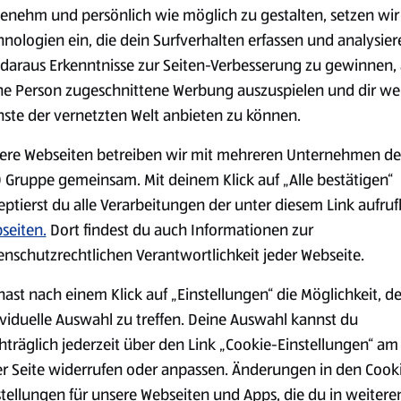
(4,51 €/1 kg)
(3,72 €/1 l)
enehm und persönlich wie möglich zu gestalten, setzen wir
Spare 38 %
Spare 20 %
hnologien ein, die dein Surfverhalten erfassen und analysier
0,79 €
2,79 €
²
²
1,29 €
3,49 €
daraus Erkenntnisse zur Seiten-Verbesserung zu gewinnen, 
ne Person zugeschnittene Werbung auszuspielen und dir we
nste der vernetzten Welt anbieten zu können.
serem Sortiment.
ere Webseiten betreiben wir mit mehreren Unternehmen de
 Gruppe gemeinsam. Mit deinem Klick auf „Alle bestätigen“
eptierst du alle Verarbeitungen der unter diesem Link aufru
Markenprodukte
Bio-Produkte
seiten.
Dort findest du auch Informationen zur
enschutzrechtlichen Verantwortlichkeit jeder Webseite.
hast nach einem Klick auf „Einstellungen“ die Möglichkeit, d
ividuelle Auswahl zu treffen. Deine Auswahl kannst du
hträglich jederzeit über den Link „Cookie-Einstellungen“ am
Käse
Milchprodukte &
er Seite widerrufen oder anpassen. Änderungen in den Cook
Eier
stellungen für unsere Webseiten und Apps, die du in weitere