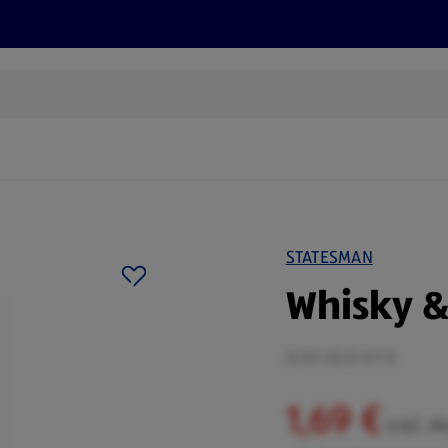
Rezepte und Tipps
Nachhaltigkeit
ALDI Services
STATESMAN
Whisky & 
0,33 l (5,12 €/1 l)
1,69 €
inkl. 