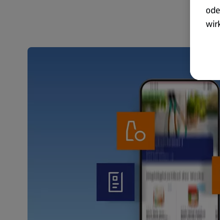
ode
wir
akt
wer
Weit
Dat
Übe