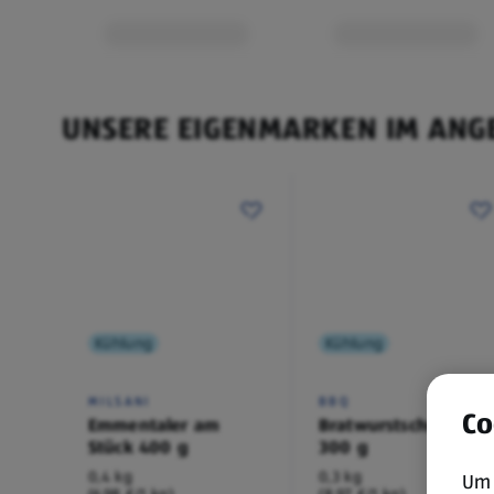
UNSERE EIGENMARKEN IM ANG
Kühlung
Kühlung
MILSANI
BBQ
Co
Emmentaler am
Bratwurstschnecke
Stück 400 g
300 g
0,4 kg
0,3 kg
Um 