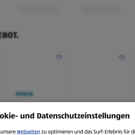
EBOT.
Kühlung
BBQ
okie- und Datenschutzeinstellungen
Laugenbaguette mit
Bianco Toscana IGT
Kräuterbutter 175 g
0,75 l
0,18 kg
0,75 l
unsere
Webseiten
zu optimieren und das Surf-Erlebnis für d