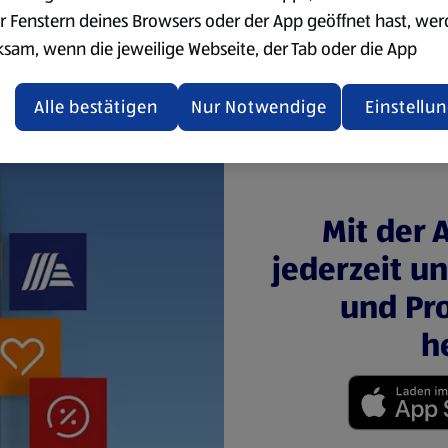
r Fenstern deines Browsers oder der App geöffnet hast, we
ksam, wenn die jeweilige Webseite, der Tab oder die App
ualisiert oder geschlossen und anschließend wieder geöffne
den.
Alle bestätigen
Nur Notwendige
Einstellu
ere Informationen stellen wir dir in unserer
enschutzerklärung zur Verfügung.
rsicht der Webseitenbetreiber und Datenschutzerklärungen
Mit der 
jederzeit u
und Pro
h
(öffnet in einem