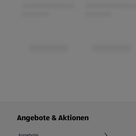
Fußzeilenmenü - weitere Links
Angebote & Aktionen
Angebote