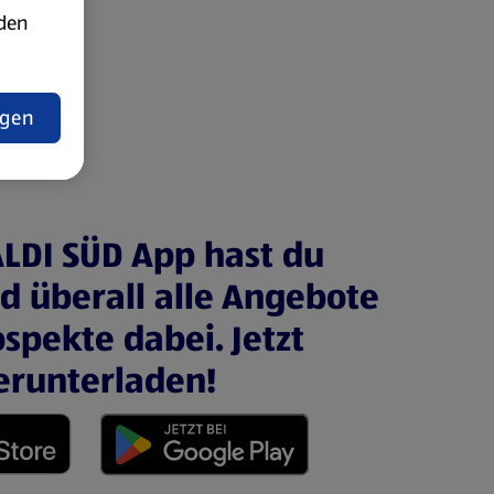
rden
t
ngen
ALDI SÜD App hast du
nd überall alle Angebote
spekte dabei. Jetzt
erunterladen!
 neuen Tab)