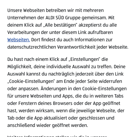
E-Ladestationen
Unsere Webseiten betreiben wir mit mehreren
Unternehmen der ALDI SÜD Gruppe gemeinsam. Mit
Nachhaltigkeit
deinem Klick auf „Alle bestätigen“ akzeptierst du alle
Verarbeitungen der unter diesem Link aufrufbaren
Karriere
Webseiten.
Dort findest du auch Informationen zur
datenschutzrechtlichen Verantwortlichkeit jeder Webseite.
Presse
Du hast nach einem Klick auf „Einstellungen“ die
Möglichkeit, deine individuelle Auswahl zu treffen. Deine
Hilfe & Kontakt
Auswahl kannst du nachträglich jederzeit über den Link
(öffnet in einem neuen Tab)
„Cookie-Einstellungen“ am Ende jeder Seite widerrufen
oder anpassen. Änderungen in den Cookie-Einstellungen
Unternehmen
für unsere Webseiten und Apps, die du in weiteren Tabs
oder Fenstern deines Browsers oder der App geöffnet
hast, werden wirksam, wenn die jeweilige Webseite, der
Folge uns hier:
Tab oder die App aktualisiert oder geschlossen und
anschließend wieder geöffnet werden.
Jetzt die ALDI SÜD App downloaden