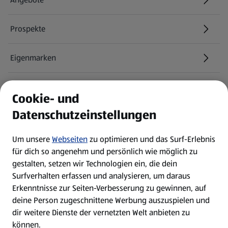
Prospekte
Eigenmarken
ALDI Services
Cookie- und
Datenschutzeinstellungen
Newsletter
Um unsere
Webseiten
zu optimieren und das Surf-Erlebnis
WhatsApp
für dich so angenehm und persönlich wie möglich zu
gestalten, setzen wir Technologien ein, die dein
Surfverhalten erfassen und analysieren, um daraus
Über ALDI SÜD
Erkenntnisse zur Seiten-Verbesserung zu gewinnen, auf
deine Person zugeschnittene Werbung auszuspielen und
Filialen
dir weitere Dienste der vernetzten Welt anbieten zu
können.