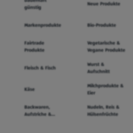
Dauerhaft
Neue Produkte
günstig
Markenprodukte
Bio-Produkte
Fairtrade
Vegetarische &
Produkte
Vegane Produkte
Wurst &
Fleisch & Fisch
Aufschnitt
Milchprodukte &
Käse
Eier
Backwaren,
Nudeln, Reis &
Aufstriche &
Hülsenfrüchte
Cerealien