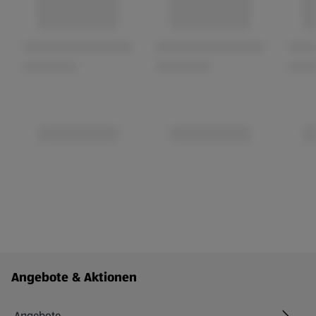
Fußzeilenmenü - weitere Links
Angebote & Aktionen
Angebote