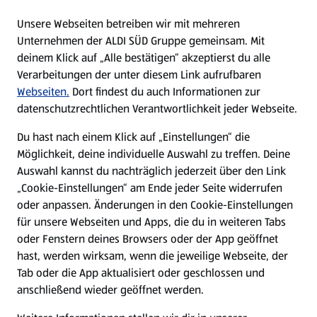
E-Ladestationen
Unsere Webseiten betreiben wir mit mehreren
Unternehmen der ALDI SÜD Gruppe gemeinsam. Mit
Nachhaltigkeit
deinem Klick auf „Alle bestätigen“ akzeptierst du alle
Verarbeitungen der unter diesem Link aufrufbaren
Karriere
Webseiten.
Dort findest du auch Informationen zur
datenschutzrechtlichen Verantwortlichkeit jeder Webseite.
Presse
Du hast nach einem Klick auf „Einstellungen“ die
Möglichkeit, deine individuelle Auswahl zu treffen. Deine
Hilfe & Kontakt
Auswahl kannst du nachträglich jederzeit über den Link
(öffnet in einem neuen Tab)
„Cookie-Einstellungen“ am Ende jeder Seite widerrufen
oder anpassen. Änderungen in den Cookie-Einstellungen
Unternehmen
für unsere Webseiten und Apps, die du in weiteren Tabs
oder Fenstern deines Browsers oder der App geöffnet
hast, werden wirksam, wenn die jeweilige Webseite, der
Folge uns hier:
Tab oder die App aktualisiert oder geschlossen und
anschließend wieder geöffnet werden.
Jetzt die ALDI SÜD App downloaden