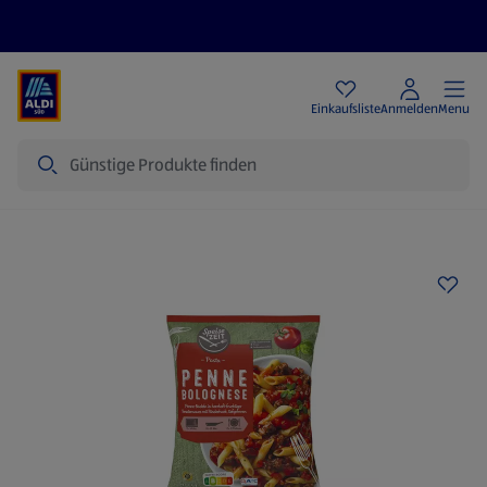
Angebote
Einkaufsliste
Anmelden
Menu
Suche