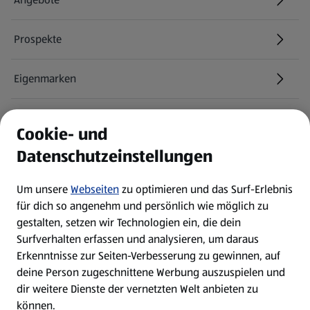
Prospekte
Eigenmarken
ALDI Services
Cookie- und
Datenschutzeinstellungen
Newsletter
Um unsere
Webseiten
zu optimieren und das Surf-Erlebnis
WhatsApp
für dich so angenehm und persönlich wie möglich zu
gestalten, setzen wir Technologien ein, die dein
Surfverhalten erfassen und analysieren, um daraus
Über ALDI SÜD
Erkenntnisse zur Seiten-Verbesserung zu gewinnen, auf
deine Person zugeschnittene Werbung auszuspielen und
Filialen
dir weitere Dienste der vernetzten Welt anbieten zu
können.