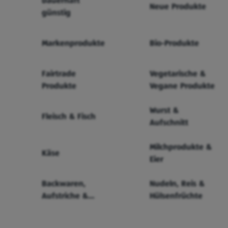
Dauerhaft
Neue Produkte
günstig
Markenprodukte
Bio-Produkte
Fairtrade
Vegetarische &
Produkte
Vegane Produkte
Wurst &
Fleisch & Fisch
Aufschnitt
Milchprodukte &
Käse
Eier
Backwaren,
Nudeln, Reis &
Aufstriche &
Hülsenfrüchte
Cerealien