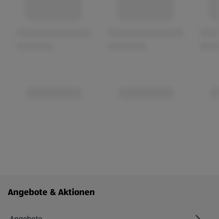
Fußzeilenmenü - weitere Links
Angebote & Aktionen
Angebote