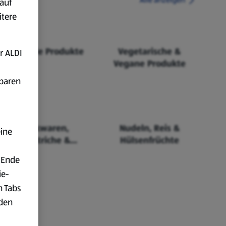
auf
itere
Fairtrade Produkte
Vegetarische &
r ALDI
Vegane Produkte
fbaren
Backwaren,
Nudeln, Reis &
eine
Aufstriche &
Hülsenfrüchte
Cerealien
 Ende
ie-
n Tabs
rden