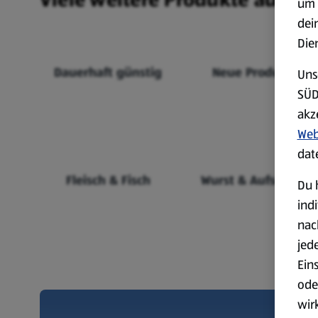
um 
dei
Die
Dauerhaft günstig
Neue Produkte
Uns
SÜD
akz
Web
dat
Fleisch & Fisch
Wurst & Aufschnitt
Du 
ind
nac
jed
Ein
ode
wir