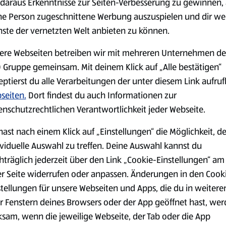
daraus Erkenntnisse zur Seiten-Verbesserung zu gewinnen, 
ne Person zugeschnittene Werbung auszuspielen und dir we
nste der vernetzten Welt anbieten zu können.
Markenprodukte
Bio-Produkte
ere Webseiten betreiben wir mit mehreren Unternehmen de
 Gruppe gemeinsam. Mit deinem Klick auf „Alle bestätigen“
eptierst du alle Verarbeitungen der unter diesem Link aufru
seiten.
Dort findest du auch Informationen zur
enschutzrechtlichen Verantwortlichkeit jeder Webseite.
Käse
Milchprodukte &
hast nach einem Klick auf „Einstellungen“ die Möglichkeit, d
Eier
ividuelle Auswahl zu treffen. Deine Auswahl kannst du
hträglich jederzeit über den Link „Cookie-Einstellungen“ am
er Seite widerrufen oder anpassen. Änderungen in den Cook
stellungen für unsere Webseiten und Apps, die du in weitere
r Fenstern deines Browsers oder der App geöffnet hast, we
ksam, wenn die jeweilige Webseite, der Tab oder die App