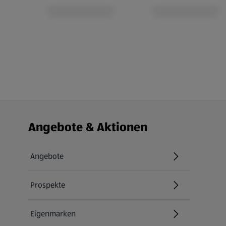
Fußzeilenmenü - weitere Links
Angebote & Aktionen
Angebote
Prospekte
Eigenmarken