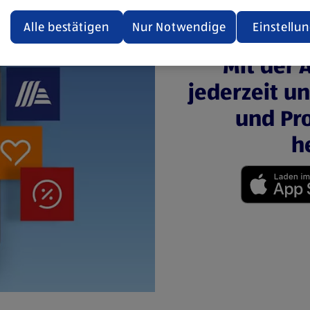
ualisiert oder geschlossen und anschließend wieder geöffne
den.
Alle bestätigen
Nur Notwendige
Einstellu
ere Informationen stellen wir dir in unserer
Mit der 
enschutzerklärung zur Verfügung.
jederzeit u
rsicht der Webseitenbetreiber und Datenschutzerklärungen
und Pro
h
(öffnet in einem