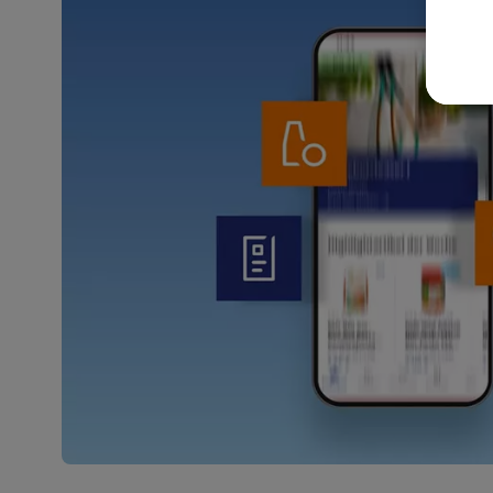
akt
wer
Weit
Dat
Übe