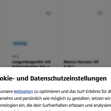
Kühlung
BBQ
Laugenbaguette mit
Bianco Toscana IGT
Kräuterbutter 175 g
0,75 l
0,18 kg
0,75 l
okie- und Datenschutzeinstellungen
(4,51 €/1 kg)
(3,72 €/1 l)
Spare 38 %
Spare 20 %
0,79 €
2,79 €
²
²
1,29 €
3,49 €
unsere
Webseiten
zu optimieren und das Surf-Erlebnis für d
enehm und persönlich wie möglich zu gestalten, setzen wir
hnologien ein, die dein Surfverhalten erfassen und analysier
serem Sortiment.