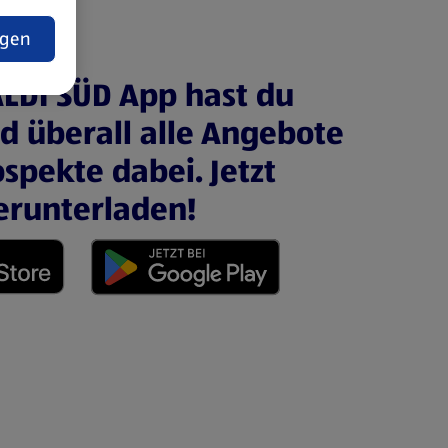
t
ngen
ALDI SÜD App hast du
nd überall alle Angebote
spekte dabei. Jetzt
erunterladen!
 neuen Tab)
(öffnet in einem neuen Tab)