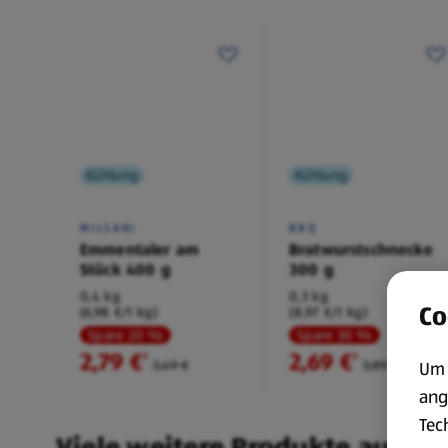
Kühlung
Kühlung
MILSANI
BBQ
Emmentaler am
Bratwurstschnecke
Stück 400 g
300 g
0,4 kg
0,3 kg
Co
(6,98 €/1 kg)
(8,97 €/1 kg)
Spare 20 %
Spare 30 %
2,79 €
2,69 €
²
²
3,49 €
3,89 €
Um 
ang
Tec
Viele weitere Produkte aus un