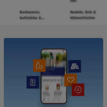
Eier
Backwaren,
Nudeln, Reis &
Aufstriche &
Hülsenfrüchte
Cerealien