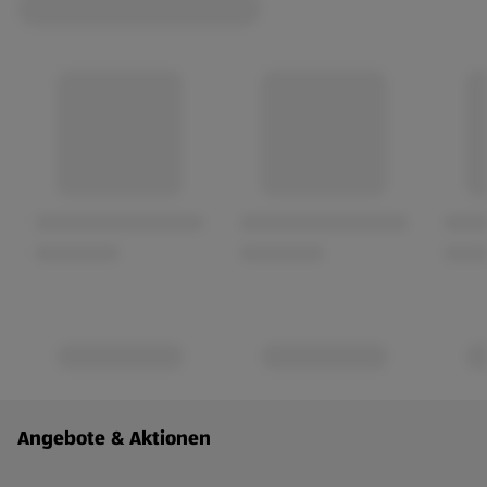
Fußzeilenmenü - weitere Links
Angebote & Aktionen