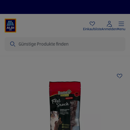
Angebote
Einkaufsliste
Anmelden
Menu
Suche