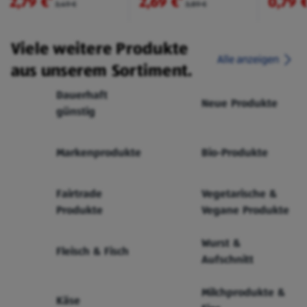
2,79 €
2,69 €
0,79 
3,49 €
3,89 €
Viele weitere Produkte
Alle anzeigen
aus unserem Sortiment.
Dauerhaft
Neue Produkte
günstig
Markenprodukte
Bio-Produkte
Fairtrade
Vegetarische &
Produkte
Vegane Produkte
Wurst &
Fleisch & Fisch
Aufschnitt
Milchprodukte &
Käse