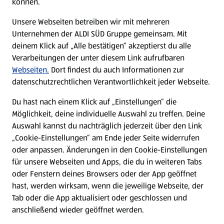
können.
E-Ladestationen
Unsere Webseiten betreiben wir mit mehreren
Unternehmen der ALDI SÜD Gruppe gemeinsam. Mit
Nachhaltigkeit
deinem Klick auf „Alle bestätigen“ akzeptierst du alle
Verarbeitungen der unter diesem Link aufrufbaren
Karriere
Webseiten.
Dort findest du auch Informationen zur
datenschutzrechtlichen Verantwortlichkeit jeder Webseite.
Presse
Du hast nach einem Klick auf „Einstellungen“ die
Möglichkeit, deine individuelle Auswahl zu treffen. Deine
Hilfe & Kontakt
Auswahl kannst du nachträglich jederzeit über den Link
(öffnet in einem neuen Tab)
„Cookie-Einstellungen“ am Ende jeder Seite widerrufen
oder anpassen. Änderungen in den Cookie-Einstellungen
Unternehmen
für unsere Webseiten und Apps, die du in weiteren Tabs
oder Fenstern deines Browsers oder der App geöffnet
hast, werden wirksam, wenn die jeweilige Webseite, der
Folge uns hier:
Tab oder die App aktualisiert oder geschlossen und
anschließend wieder geöffnet werden.
Jetzt die ALDI SÜD App downloaden