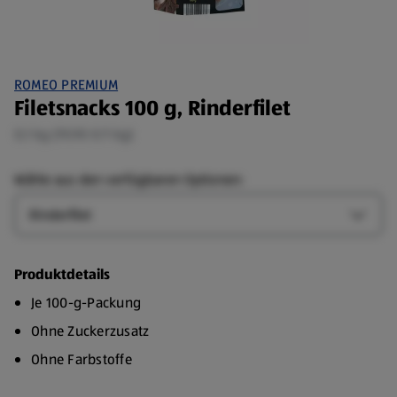
ROMEO PREMIUM
Filetsnacks 100 g, Rinderfilet
0,1 kg (19,90 €/1 kg)
Wähle aus den verfügbaren Optionen:
Art
Art-Op
Produktdetails
Je 100-g-Packung
Ohne Zuckerzusatz
Ohne Farbstoffe