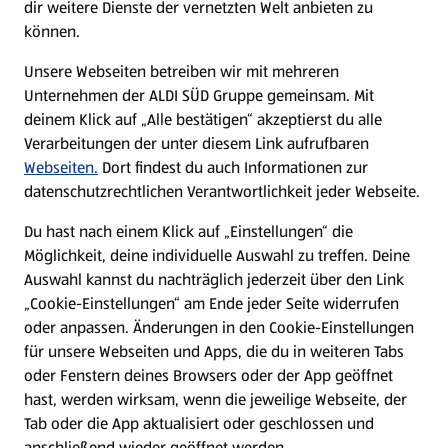
dir weitere Dienste der vernetzten Welt anbieten zu
können.
E-Ladestationen
Unsere Webseiten betreiben wir mit mehreren
Unternehmen der ALDI SÜD Gruppe gemeinsam. Mit
Nachhaltigkeit
deinem Klick auf „Alle bestätigen“ akzeptierst du alle
Verarbeitungen der unter diesem Link aufrufbaren
Karriere
Webseiten.
Dort findest du auch Informationen zur
datenschutzrechtlichen Verantwortlichkeit jeder Webseite.
Presse
Du hast nach einem Klick auf „Einstellungen“ die
Möglichkeit, deine individuelle Auswahl zu treffen. Deine
Hilfe & Kontakt
Auswahl kannst du nachträglich jederzeit über den Link
(öffnet in einem neuen Tab)
„Cookie-Einstellungen“ am Ende jeder Seite widerrufen
oder anpassen. Änderungen in den Cookie-Einstellungen
Unternehmen
für unsere Webseiten und Apps, die du in weiteren Tabs
oder Fenstern deines Browsers oder der App geöffnet
hast, werden wirksam, wenn die jeweilige Webseite, der
Folge uns hier:
Tab oder die App aktualisiert oder geschlossen und
anschließend wieder geöffnet werden.