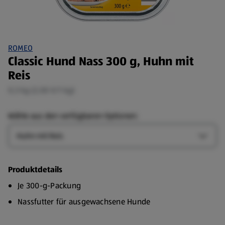
ROMEO
Classic Hund Nass 300 g, Huhn mit
Reis
0,3 kg (2,00 €/1 kg)
Wähle aus den verfügbaren Optionen:
Art
Art-Op
Produktdetails
Je 300-g-Packung
Nassfutter für ausgewachsene Hunde