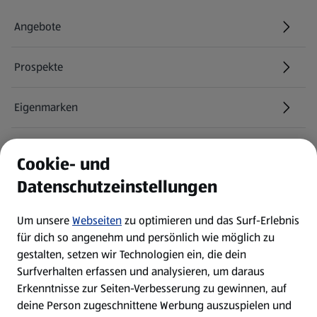
Angebote
Prospekte
Eigenmarken
ALDI Services
Cookie- und
Datenschutzeinstellungen
Newsletter
Um unsere
Webseiten
zu optimieren und das Surf-Erlebnis
WhatsApp
für dich so angenehm und persönlich wie möglich zu
gestalten, setzen wir Technologien ein, die dein
Surfverhalten erfassen und analysieren, um daraus
Über ALDI SÜD
Erkenntnisse zur Seiten-Verbesserung zu gewinnen, auf
deine Person zugeschnittene Werbung auszuspielen und
Filialen