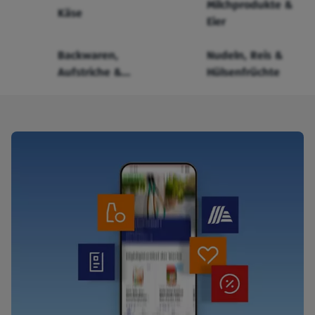
Milchprodukte &
Käse
Eier
Backwaren,
Nudeln, Reis &
Aufstriche &
Hülsenfrüchte
Cerealien