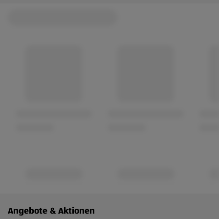
Fußzeilenmenü - weitere Links
Angebote & Aktionen