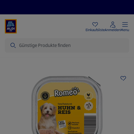
Angebote
Einkaufsliste
Anmelden
Menu
Suche