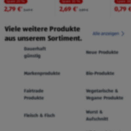
Spare 20 %
Spare 30 %
Spare 3
2,79 €
2,69 €
0,79 
²
²
3,49 €
3,89 €
Viele weitere Produkte
Alle anzeigen
aus unserem Sortiment.
Dauerhaft
Neue Produkte
günstig
Markenprodukte
Bio-Produkte
Fairtrade
Vegetarische &
Produkte
Vegane Produkte
Wurst &
Fleisch & Fisch
Aufschnitt