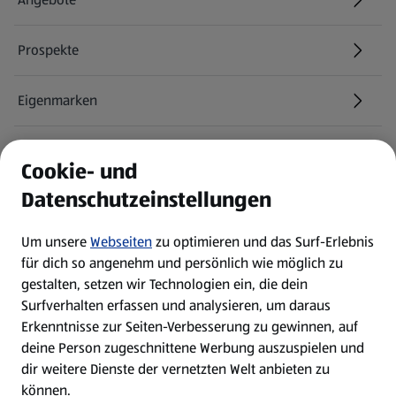
Prospekte
Eigenmarken
ALDI Services
Cookie- und
Datenschutzeinstellungen
Newsletter
Um unsere
Webseiten
zu optimieren und das Surf-Erlebnis
WhatsApp
für dich so angenehm und persönlich wie möglich zu
gestalten, setzen wir Technologien ein, die dein
Surfverhalten erfassen und analysieren, um daraus
Über ALDI SÜD
Erkenntnisse zur Seiten-Verbesserung zu gewinnen, auf
deine Person zugeschnittene Werbung auszuspielen und
Filialen
dir weitere Dienste der vernetzten Welt anbieten zu
können.