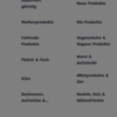
Dauerhaft
Neue Produkte
günstig
Markenprodukte
Bio-Produkte
Fairtrade
Vegetarische &
Produkte
Vegane Produkte
Wurst &
Fleisch & Fisch
Aufschnitt
Milchprodukte &
Käse
Eier
Backwaren,
Nudeln, Reis &
Aufstriche &
Hülsenfrüchte
Cerealien