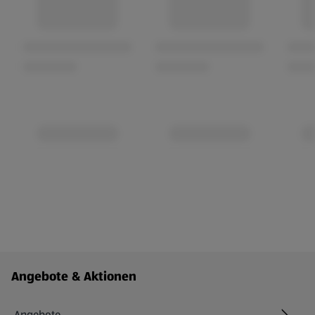
Fußzeilenmenü - weitere Links
Angebote & Aktionen
Angebote