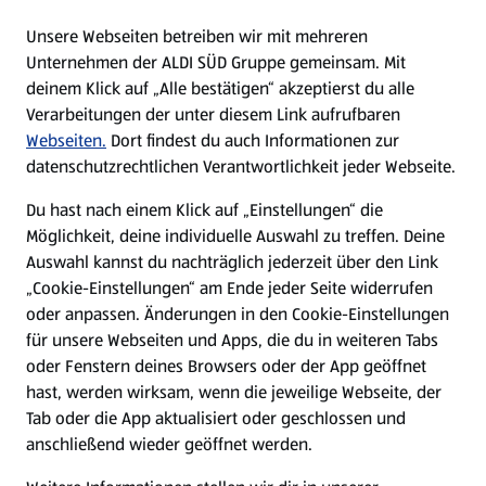
E-Ladestationen
Unsere Webseiten betreiben wir mit mehreren
Unternehmen der ALDI SÜD Gruppe gemeinsam. Mit
Nachhaltigkeit
deinem Klick auf „Alle bestätigen“ akzeptierst du alle
Verarbeitungen der unter diesem Link aufrufbaren
Karriere
Webseiten.
Dort findest du auch Informationen zur
datenschutzrechtlichen Verantwortlichkeit jeder Webseite.
Presse
Du hast nach einem Klick auf „Einstellungen“ die
Möglichkeit, deine individuelle Auswahl zu treffen. Deine
Hilfe & Kontakt
Auswahl kannst du nachträglich jederzeit über den Link
(öffnet in einem neuen Tab)
„Cookie-Einstellungen“ am Ende jeder Seite widerrufen
oder anpassen. Änderungen in den Cookie-Einstellungen
Unternehmen
für unsere Webseiten und Apps, die du in weiteren Tabs
oder Fenstern deines Browsers oder der App geöffnet
hast, werden wirksam, wenn die jeweilige Webseite, der
Folge uns hier:
Tab oder die App aktualisiert oder geschlossen und
anschließend wieder geöffnet werden.
Jetzt die ALDI SÜD App downloaden