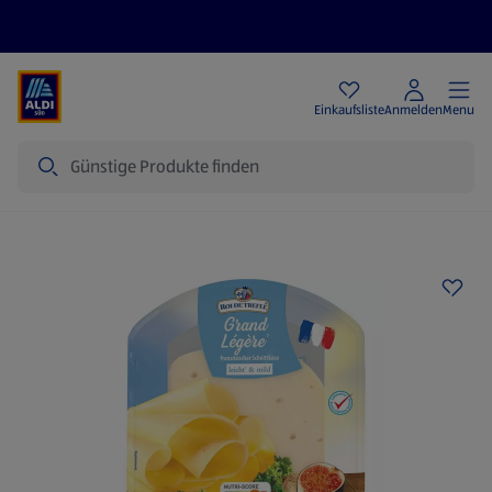
Angebote
Einkaufsliste
Anmelden
Menu
Suche