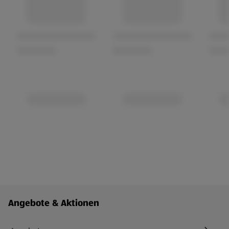
Fußzeilenmenü - weitere Links
Angebote & Aktionen