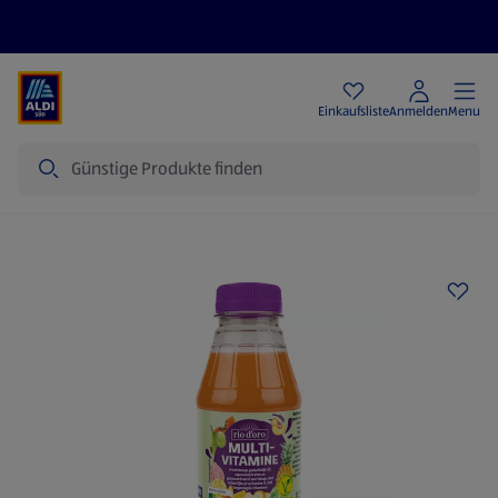
Angebote
Einkaufsliste
Anmelden
Menu
Suche