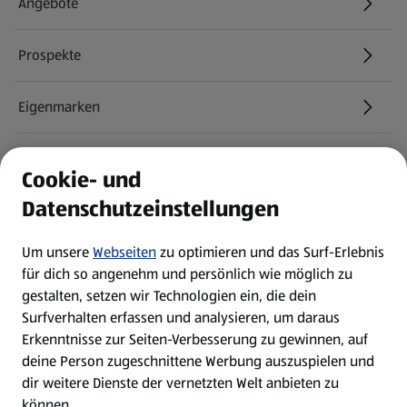
Angebote
Prospekte
Eigenmarken
ALDI Services
Cookie- und
Datenschutzeinstellungen
Newsletter
Um unsere
Webseiten
zu optimieren und das Surf-Erlebnis
WhatsApp
für dich so angenehm und persönlich wie möglich zu
gestalten, setzen wir Technologien ein, die dein
Surfverhalten erfassen und analysieren, um daraus
Über ALDI SÜD
Erkenntnisse zur Seiten-Verbesserung zu gewinnen, auf
deine Person zugeschnittene Werbung auszuspielen und
Filialen
dir weitere Dienste der vernetzten Welt anbieten zu
können.