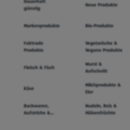
Dauerhaft
Neue Produkte
günstig
Markenprodukte
Bio-Produkte
Fairtrade
Vegetarische &
Produkte
Vegane Produkte
Wurst &
Fleisch & Fisch
Aufschnitt
Milchprodukte &
Käse
Eier
Backwaren,
Nudeln, Reis &
Aufstriche &
Hülsenfrüchte
Cerealien