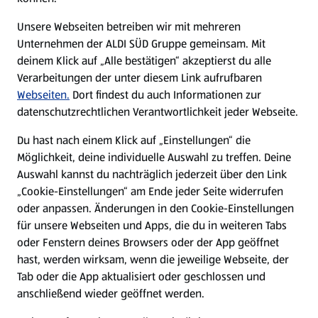
E-Ladestationen
Unsere Webseiten betreiben wir mit mehreren
Unternehmen der ALDI SÜD Gruppe gemeinsam. Mit
Nachhaltigkeit
deinem Klick auf „Alle bestätigen“ akzeptierst du alle
Verarbeitungen der unter diesem Link aufrufbaren
Karriere
Webseiten.
Dort findest du auch Informationen zur
datenschutzrechtlichen Verantwortlichkeit jeder Webseite.
Presse
Du hast nach einem Klick auf „Einstellungen“ die
Möglichkeit, deine individuelle Auswahl zu treffen. Deine
Hilfe & Kontakt
Auswahl kannst du nachträglich jederzeit über den Link
(öffnet in einem neuen Tab)
„Cookie-Einstellungen“ am Ende jeder Seite widerrufen
oder anpassen. Änderungen in den Cookie-Einstellungen
Unternehmen
für unsere Webseiten und Apps, die du in weiteren Tabs
oder Fenstern deines Browsers oder der App geöffnet
hast, werden wirksam, wenn die jeweilige Webseite, der
Folge uns hier:
Tab oder die App aktualisiert oder geschlossen und
anschließend wieder geöffnet werden.
Jetzt die ALDI SÜD App downloaden