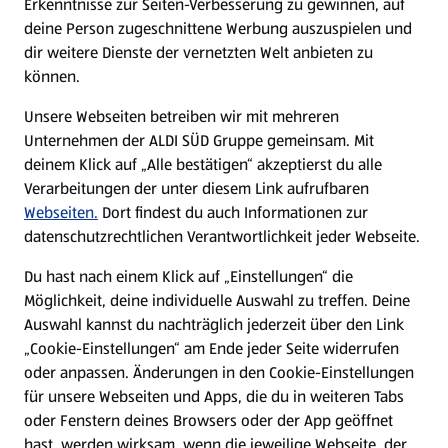
Erkenntnisse zur Seiten-Verbesserung zu gewinnen, auf
deine Person zugeschnittene Werbung auszuspielen und
Filialen
dir weitere Dienste der vernetzten Welt anbieten zu
können.
E-Ladestationen
Unsere Webseiten betreiben wir mit mehreren
Unternehmen der ALDI SÜD Gruppe gemeinsam. Mit
Nachhaltigkeit
deinem Klick auf „Alle bestätigen“ akzeptierst du alle
Verarbeitungen der unter diesem Link aufrufbaren
Karriere
Webseiten.
Dort findest du auch Informationen zur
datenschutzrechtlichen Verantwortlichkeit jeder Webseite.
Presse
Du hast nach einem Klick auf „Einstellungen“ die
Möglichkeit, deine individuelle Auswahl zu treffen. Deine
Hilfe & Kontakt
Auswahl kannst du nachträglich jederzeit über den Link
(öffnet in einem neuen Tab)
„Cookie-Einstellungen“ am Ende jeder Seite widerrufen
oder anpassen. Änderungen in den Cookie-Einstellungen
Unternehmen
für unsere Webseiten und Apps, die du in weiteren Tabs
oder Fenstern deines Browsers oder der App geöffnet
hast, werden wirksam, wenn die jeweilige Webseite, der
Folge uns hier: