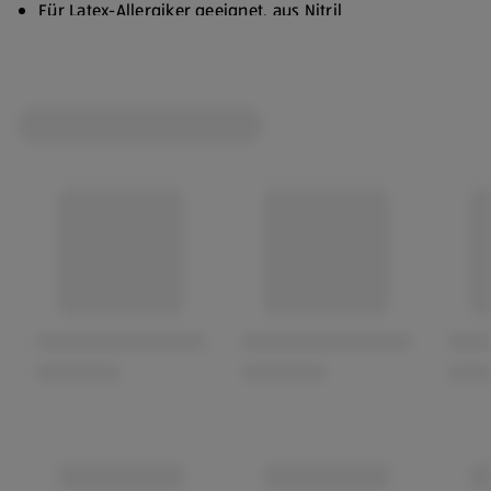
Für Latex-Allergiker geeignet, aus Nitril
Puderfrei
Unsteril
Nicht mit Säure in Kontakt bringen
Schutz vor Schmutz, Feuchtigkeit, Geruch,
Verfärbungen usw.
Zum Waschen und Putzen
Für die Gartenpflege, Tierpflege, Hobby usw.