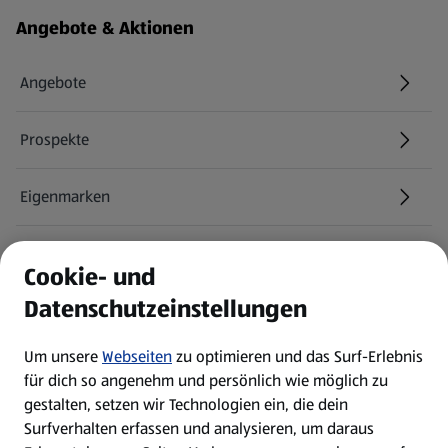
Fußzeilenmenü - weitere Links
Angebote & Aktionen
Angebote
Prospekte
Eigenmarken
ALDI Services
Cookie- und
Datenschutzeinstellungen
Newsletter
Um unsere
Webseiten
zu optimieren und das Surf-Erlebnis
WhatsApp
für dich so angenehm und persönlich wie möglich zu
gestalten, setzen wir Technologien ein, die dein
Surfverhalten erfassen und analysieren, um daraus
Über ALDI SÜD