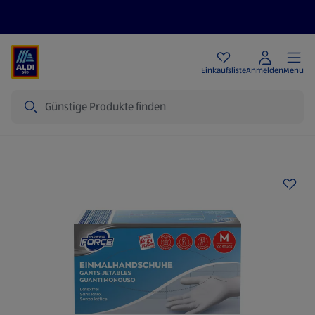
Angebote
Einkaufsliste
Anmelden
Menu
Suche