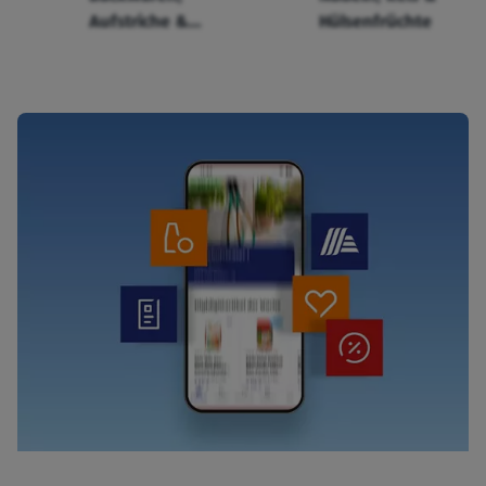
Aufstriche &
Hülsenfrüchte
Cerealien