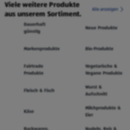
Viele weitere Produkte
Alle anzeigen
aus unserem Sortiment.
Dauerhaft
Neue Produkte
günstig
Markenprodukte
Bio-Produkte
Fairtrade
Vegetarische &
Produkte
Vegane Produkte
Wurst &
Fleisch & Fisch
Aufschnitt
Milchprodukte &
Käse
Eier
Backwaren,
Nudeln, Reis &