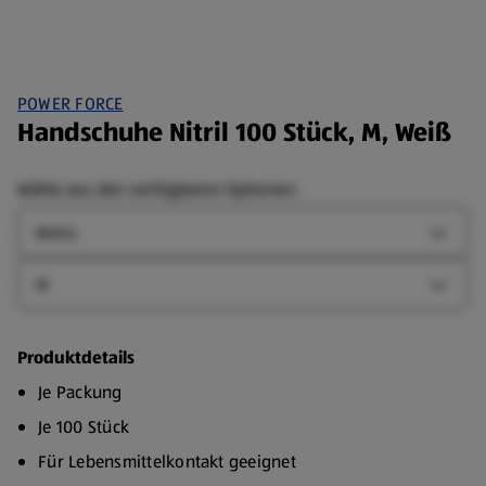
POWER FORCE
Handschuhe Nitril 100 Stück, M, Weiß
Wähle aus den verfügbaren Optionen:
Farbe
Farbe-
Größe
Größe-
Produktdetails
Je Packung
Je 100 Stück
Für Lebensmittelkontakt geeignet