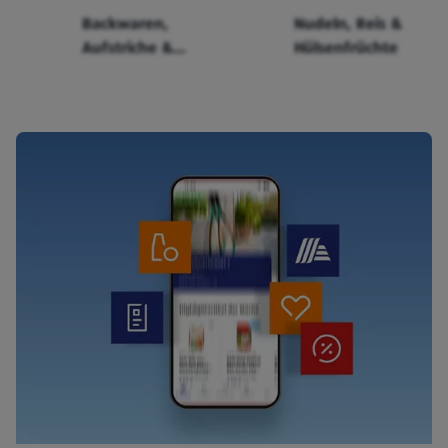
Backwaren,
Nudeln, Reis &
Aufstriche &
Hülsenfrüchte
Cerealien