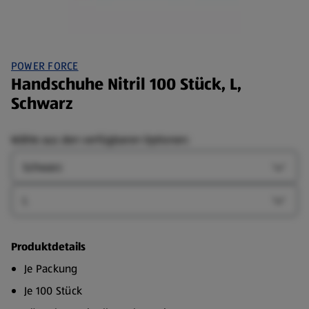
POWER FORCE
Handschuhe Nitril 100 Stück, L,
Schwarz
Wähle aus den verfügbaren Optionen:
Farbe
Farbe-
Größe
Größe-
Produktdetails
Je Packung
Je 100 Stück