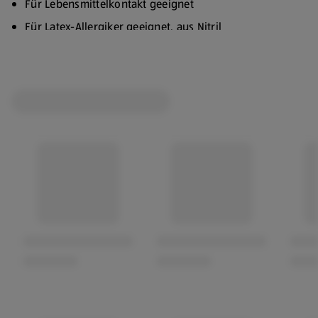
Für Lebensmittelkontakt geeignet
Für Latex-Allergiker geeignet, aus Nitril
Puderfrei
Unsteril
Nicht mit Säure in Kontakt bringen
Schutz vor Schmutz, Feuchtigkeit, Geruch,
Verfärbungen usw.
Zum Waschen und Putzen
Für die Gartenpflege, Tierpflege, Hobby usw.