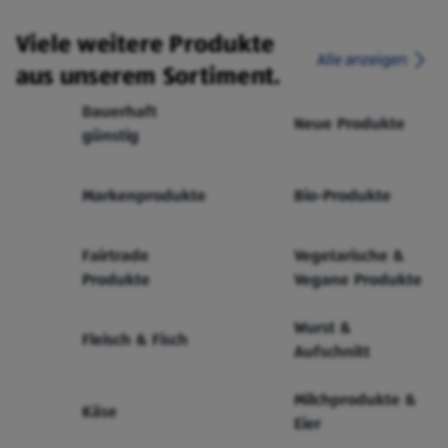
Viele weitere Produkte
Alle anzeigen
aus unserem Sortiment.
Dauerhaft
Neue Produkte
günstig
Markenprodukte
Bio-Produkte
Fairtrade
Vegetarische &
Produkte
Vegane Produkte
Wurst &
Fleisch & Fisch
Aufschnitt
Milchprodukte &
Käse
Eier