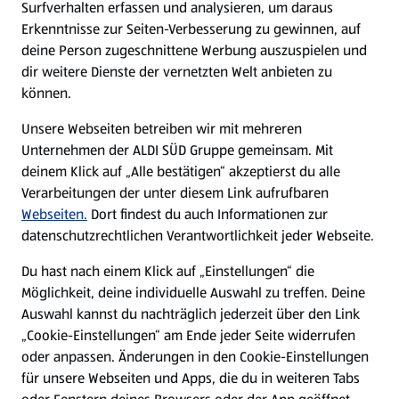
Surfverhalten erfassen und analysieren, um daraus
Über ALDI SÜD
Erkenntnisse zur Seiten-Verbesserung zu gewinnen, auf
deine Person zugeschnittene Werbung auszuspielen und
Filialen
dir weitere Dienste der vernetzten Welt anbieten zu
können.
E-Ladestationen
Unsere Webseiten betreiben wir mit mehreren
Unternehmen der ALDI SÜD Gruppe gemeinsam. Mit
Nachhaltigkeit
deinem Klick auf „Alle bestätigen“ akzeptierst du alle
Verarbeitungen der unter diesem Link aufrufbaren
Karriere
Webseiten.
Dort findest du auch Informationen zur
datenschutzrechtlichen Verantwortlichkeit jeder Webseite.
Presse
Du hast nach einem Klick auf „Einstellungen“ die
Möglichkeit, deine individuelle Auswahl zu treffen. Deine
Hilfe & Kontakt
Auswahl kannst du nachträglich jederzeit über den Link
(öffnet in einem neuen Tab)
„Cookie-Einstellungen“ am Ende jeder Seite widerrufen
oder anpassen. Änderungen in den Cookie-Einstellungen
Unternehmen
für unsere Webseiten und Apps, die du in weiteren Tabs