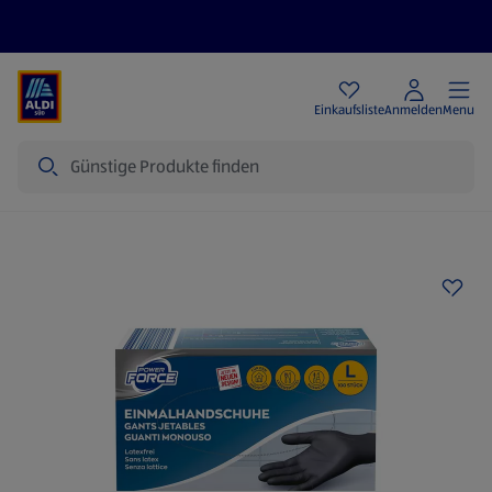
Angebote
Einkaufsliste
Anmelden
Menu
Suche