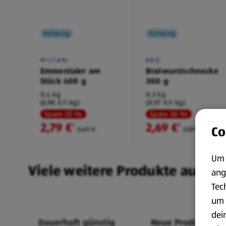
Kühlung
Kühlung
MILSANI
BBQ
Emmentaler am
Bratwurstschnecke
Stück 400 g
300 g
0,4 kg
0,3 kg
(6,98 €/1 kg)
(8,97 €/1 kg)
Spare 20 %
Spare 30 %
2,79 €
2,69 €
²
²
Co
3,49 €
3,89 €
Um 
Viele weitere Produkte aus un
ang
Tec
um 
dei
Dauerhaft günstig
Neue Produkte