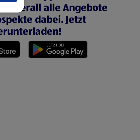
nd überall alle Angebote
spekte dabei. Jetzt
erunterladen!
 neuen Tab)
(öffnet in einem neuen Tab)