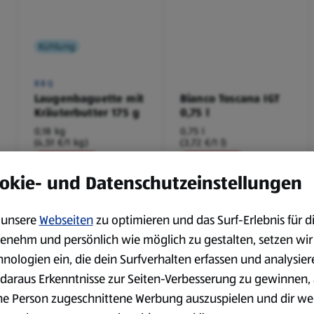
Kühlung
BBQ
Laugenbaguette mit
Bianco Toscana IGT
Kräuterbutter 175 g
0,75 l
0,18 kg
0,75 l
(4,51 €/1 kg)
(3,72 €/1 l)
Spare 38 %
Spare 20 %
0,79 €
2,79 €
²
²
okie- und Datenschutzeinstellungen
1,29 €
3,49 €
unsere
Webseiten
zu optimieren und das Surf-Erlebnis für d
serem Sortiment.
enehm und persönlich wie möglich zu gestalten, setzen wir
hnologien ein, die dein Surfverhalten erfassen und analysier
daraus Erkenntnisse zur Seiten-Verbesserung zu gewinnen, 
ne Person zugeschnittene Werbung auszuspielen und dir we
Markenprodukte
Bio-Produkte