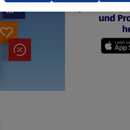
jederzeit u
ere Informationen stellen wir dir in unserer
und Pro
enschutzerklärung zur Verfügung.
h
rsicht der Webseitenbetreiber und Datenschutzerklärungen
(öffnet in einem