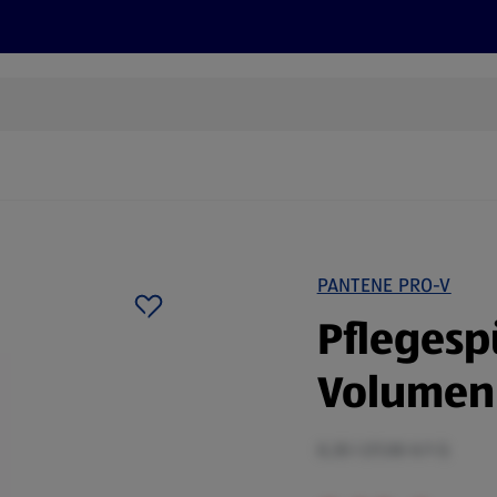
Rezepte und Tipps
Nachhaltigkeit
ALDI Services
PANTENE PRO-V
Pflegesp
Volumen
0,35 l (17,00 €/1 l)