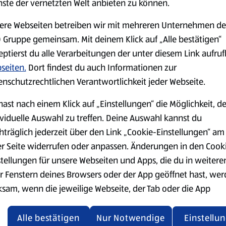
nste der vernetzten Welt anbieten zu können.
ere Webseiten betreiben wir mit mehreren Unternehmen de
 Gruppe gemeinsam. Mit deinem Klick auf „Alle bestätigen“
eptierst du alle Verarbeitungen der unter diesem Link aufru
seiten.
Dort findest du auch Informationen zur
Käse
Milchprodukte &
enschutzrechtlichen Verantwortlichkeit jeder Webseite.
Eier
hast nach einem Klick auf „Einstellungen“ die Möglichkeit, d
ividuelle Auswahl zu treffen. Deine Auswahl kannst du
hträglich jederzeit über den Link „Cookie-Einstellungen“ am
er Seite widerrufen oder anpassen. Änderungen in den Cook
stellungen für unsere Webseiten und Apps, die du in weitere
r Fenstern deines Browsers oder der App geöffnet hast, we
ksam, wenn die jeweilige Webseite, der Tab oder die App
ualisiert oder geschlossen und anschließend wieder geöffne
Mit der 
den.
Alle bestätigen
Nur Notwendige
Einstellu