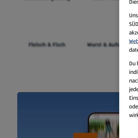
Die
Uns
SÜD
akz
Web
Fleisch & Fisch
Wurst & Aufschnitt
dat
Du 
ind
nac
jed
Ein
ode
wir
akt
wer