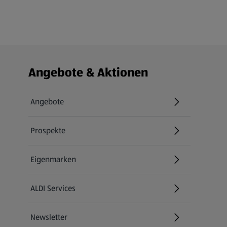
Fußzeilenmenü - weitere Links
Angebote & Aktionen
Angebote
Prospekte
Eigenmarken
ALDI Services
Newsletter