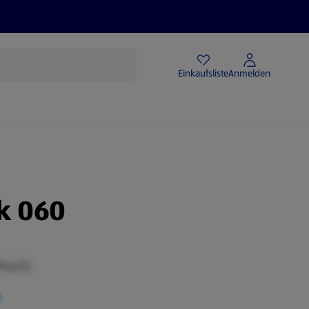
Angebote
Einkaufsliste
Anmelden
k 060
 MwSt.