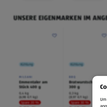
UNSERE EIGENMARKEN IM ANG
Kühlung
Kühlung
MILSANI
BBQ
Emmentaler am
Bratwurstschnecke
Co
Stück 400 g
300 g
0,4 kg
0,3 kg
(6,98 €/1 kg)
(8,97 €/1 kg)
Um 
Spare 20 %
Spare 30 %
ang