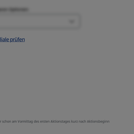
aren Optionen:
Art-Optionen öffnen
liale prüfen
er schon am Vormittag des ersten Aktionstages kurz nach Aktionsbeginn