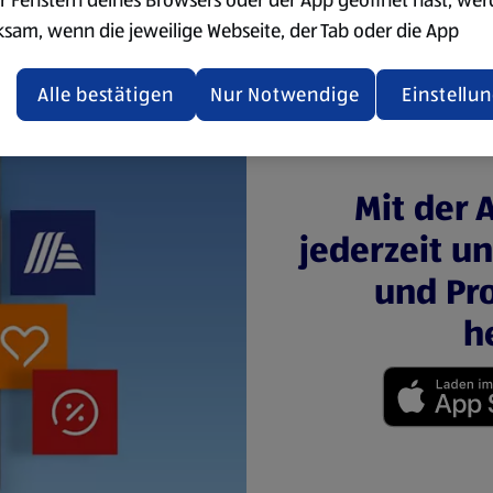
ksam, wenn die jeweilige Webseite, der Tab oder die App
ualisiert oder geschlossen und anschließend wieder geöffne
den.
Alle bestätigen
Nur Notwendige
Einstellu
ere Informationen stellen wir dir in unserer
enschutzerklärung zur Verfügung.
Mit der 
rsicht der Webseitenbetreiber und Datenschutzerklärungen
jederzeit u
und Pro
h
(öffnet in einem