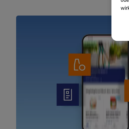
wir
akt
wer
Weit
Dat
Übe