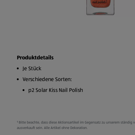
Produktdetails
Je Stück
Verschiedene Sorten:
p2 Solar Kiss Nail Polish
p2 Solar Kiss Highlighter
p2 Glow Tinted Moisturizer
p2 Beauty Insider Volume Mascara Waterproo
¹ Bitte beachte, dass diese Aktionsartikel im Gegensatz zu unserem ständi
ausverkauft sein. Alle Artikel ohne Dekoration.
p2 Juicy Bombs - Gloss