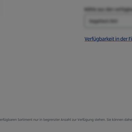
Wähle aus den verfügb
Art
Verfügbarkeit in der Fi
f
g verfügbaren Sortiment nur in begrenzter Anzahl zur Verfügung stehen. Sie können dah