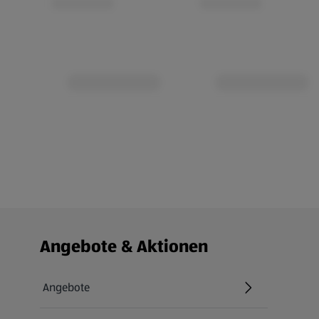
Fußzeilenmenü - weitere Links
Angebote & Aktionen
Angebote