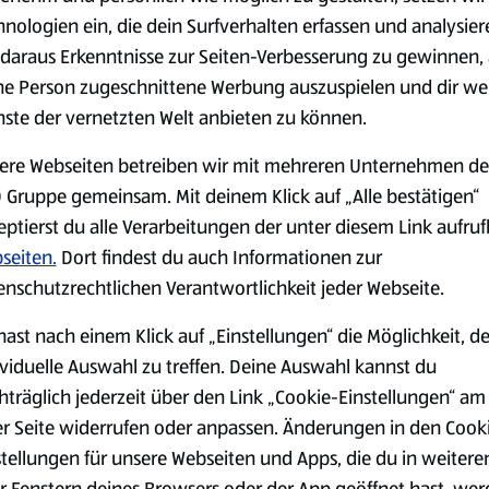
0,79 €
2,79 €
²
²
1,29 €
3,49 €
hnologien ein, die dein Surfverhalten erfassen und analysier
daraus Erkenntnisse zur Seiten-Verbesserung zu gewinnen, 
ne Person zugeschnittene Werbung auszuspielen und dir we
serem Sortiment.
nste der vernetzten Welt anbieten zu können.
ere Webseiten betreiben wir mit mehreren Unternehmen de
 Gruppe gemeinsam. Mit deinem Klick auf „Alle bestätigen“
Markenprodukte
Bio-Produkte
eptierst du alle Verarbeitungen der unter diesem Link aufru
seiten.
Dort findest du auch Informationen zur
enschutzrechtlichen Verantwortlichkeit jeder Webseite.
hast nach einem Klick auf „Einstellungen“ die Möglichkeit, d
ividuelle Auswahl zu treffen. Deine Auswahl kannst du
Käse
Milchprodukte &
hträglich jederzeit über den Link „Cookie-Einstellungen“ am
Eier
er Seite widerrufen oder anpassen. Änderungen in den Cook
stellungen für unsere Webseiten und Apps, die du in weitere
r Fenstern deines Browsers oder der App geöffnet hast, we