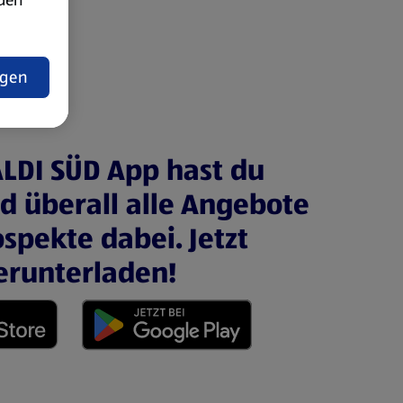
t
ngen
ALDI SÜD App hast du
nd überall alle Angebote
spekte dabei. Jetzt
erunterladen!
 neuen Tab)
(öffnet in einem neuen Tab)