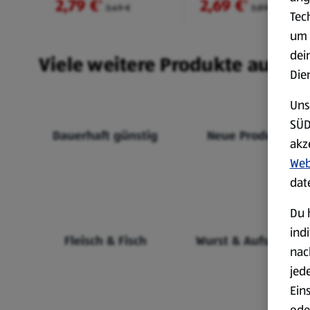
2,79 €
2,69 €
²
²
3,49 €
3,89 €
Tec
um 
dei
Viele weitere Produkte aus un
Die
Uns
SÜD
Dauerhaft günstig
Neue Produkte
akz
Web
dat
Du 
ind
Fleisch & Fisch
Wurst & Aufschnitt
nac
jed
Ein
ode