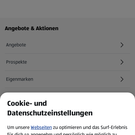
Fußzeilenmenü - weitere Links
Angebote & Aktionen
Angebote
Prospekte
Eigenmarken
ALDI Services
Cookie- und
Datenschutzeinstellungen
Newsletter
Um unsere
Webseiten
zu optimieren und das Surf-Erlebnis
WhatsApp
für dich so angenehm und persönlich wie möglich zu