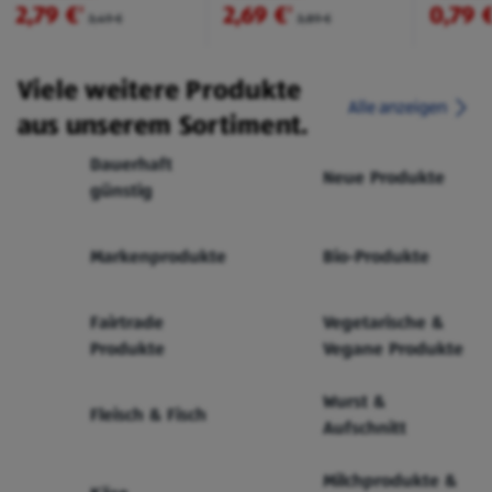
2,79 €
2,69 €
0,79 
²
²
3,49 €
3,89 €
Viele weitere Produkte
Alle anzeigen
aus unserem Sortiment.
Dauerhaft
Neue Produkte
günstig
Markenprodukte
Bio-Produkte
Fairtrade
Vegetarische &
Produkte
Vegane Produkte
Wurst &
Fleisch & Fisch
Aufschnitt
Milchprodukte &