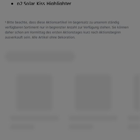
p2 Solar Kiss Highlighter
p2 Glow Tinted Moisturizer
¹ Bitte beachte, dass diese Aktionsartikel im Gegensatz zu unserem ständig
p2 Beauty Insider Volume Mascara Waterproof
verfügbaren Sortiment nur in begrenzter Anzahl zur Verfügung stehen. Sie können
daher schon am Vormittag des ersten Aktionstages kurz nach Aktionsbeginn
p2 Juicy Bombs - Gloss
ausverkauft sein. Alle Artikel ohne Dekoration.