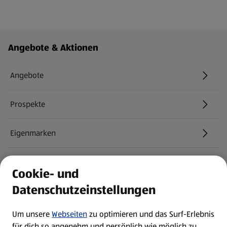
Fußzeilenmenü - weitere Links
Angebote & Aktionen
Angebote
Prospekte
Eigenmarken
ALDI Services
Cookie- und
Datenschutzeinstellungen
Newsletter
Um unsere
Webseiten
zu optimieren und das Surf-Erlebnis
WhatsApp
für dich so angenehm und persönlich wie möglich zu