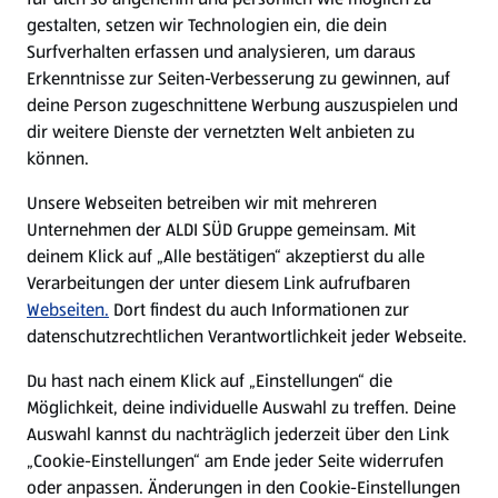
gestalten, setzen wir Technologien ein, die dein
Surfverhalten erfassen und analysieren, um daraus
Über ALDI SÜD
Erkenntnisse zur Seiten-Verbesserung zu gewinnen, auf
deine Person zugeschnittene Werbung auszuspielen und
Filialen
dir weitere Dienste der vernetzten Welt anbieten zu
können.
E-Ladestationen
Unsere Webseiten betreiben wir mit mehreren
Unternehmen der ALDI SÜD Gruppe gemeinsam. Mit
Nachhaltigkeit
deinem Klick auf „Alle bestätigen“ akzeptierst du alle
Verarbeitungen der unter diesem Link aufrufbaren
Karriere
Webseiten.
Dort findest du auch Informationen zur
datenschutzrechtlichen Verantwortlichkeit jeder Webseite.
Presse
Du hast nach einem Klick auf „Einstellungen“ die
Möglichkeit, deine individuelle Auswahl zu treffen. Deine
Hilfe & Kontakt
Auswahl kannst du nachträglich jederzeit über den Link
(öffnet in einem neuen Tab)
„Cookie-Einstellungen“ am Ende jeder Seite widerrufen
oder anpassen. Änderungen in den Cookie-Einstellungen
Unternehmen