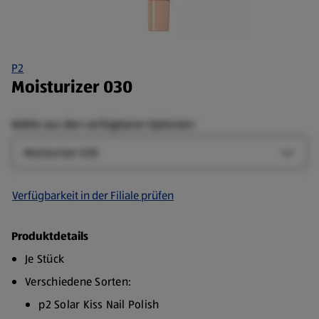
P2
Moisturizer 030
Wähle aus den verfügbaren Optionen:
Art
Art-Op
Verfügbarkeit in der Filiale prüfen
Produktdetails
Je Stück
Verschiedene Sorten:
p2 Solar Kiss Nail Polish