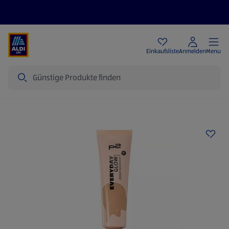
Angebote
Einkaufsliste
Anmelden
Menu
Suche