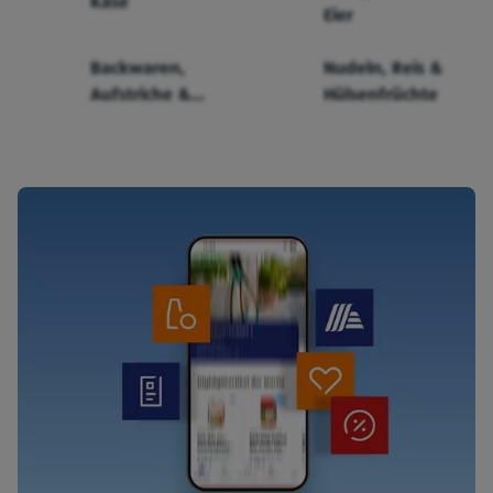
Käse
Eier
Backwaren,
Nudeln, Reis &
Aufstriche &
Hülsenfrüchte
Cerealien