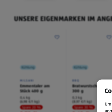
UNSERE EIGENMARKEN IM ANG
Kühlung
Kühlung
MILSANI
BBQ
Emmentaler am
Bratwurstschnecke
Co
Stück 400 g
300 g
0,4 kg
0,3 kg
(6,98 €/1 kg)
(8,97 €/1 kg)
Um 
Spare 20 %
Spare 30 %
ang