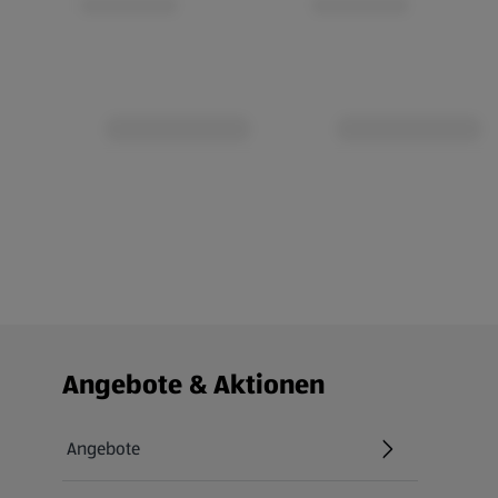
Fußzeilenmenü - weitere Links
Angebote & Aktionen
Angebote