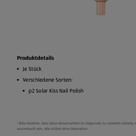
Produktdetails
Je Stück
Verschiedene Sorten:
p2 Solar Kiss Nail Polish
p2 Solar Kiss Highlighter
p2 Glow Tinted Moisturizer
p2 Beauty Insider Volume Mascara Waterproo
¹ Bitte beachte, dass diese Aktionsartikel im Gegensatz zu unserem ständi
ausverkauft sein. Alle Artikel ohne Dekoration.
p2 Juicy Bombs - Gloss