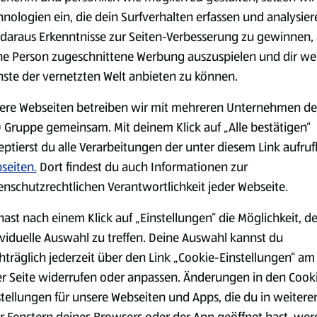
0,79 €
2,79 €
²
²
1,29 €
3,49 €
hnologien ein, die dein Surfverhalten erfassen und analysier
daraus Erkenntnisse zur Seiten-Verbesserung zu gewinnen, 
ne Person zugeschnittene Werbung auszuspielen und dir we
serem Sortiment.
nste der vernetzten Welt anbieten zu können.
ere Webseiten betreiben wir mit mehreren Unternehmen de
 Gruppe gemeinsam. Mit deinem Klick auf „Alle bestätigen“
Markenprodukte
Bio-Produkte
eptierst du alle Verarbeitungen der unter diesem Link aufru
seiten.
Dort findest du auch Informationen zur
enschutzrechtlichen Verantwortlichkeit jeder Webseite.
hast nach einem Klick auf „Einstellungen“ die Möglichkeit, d
ividuelle Auswahl zu treffen. Deine Auswahl kannst du
Käse
Milchprodukte &
hträglich jederzeit über den Link „Cookie-Einstellungen“ am
Eier
er Seite widerrufen oder anpassen. Änderungen in den Cook
stellungen für unsere Webseiten und Apps, die du in weitere
r Fenstern deines Browsers oder der App geöffnet hast, we