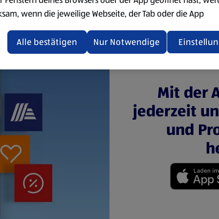
ksam, wenn die jeweilige Webseite, der Tab oder die App
ualisiert oder geschlossen und anschließend wieder geöffne
den.
Alle bestätigen
Nur Notwendige
Einstellu
ere Informationen stellen wir dir in unserer
enschutzerklärung zur Verfügung.
Mit der 
rsicht der Webseitenbetreiber und Datenschutzerklärungen
jederzeit u
und Pro
h
(öffnet in einem