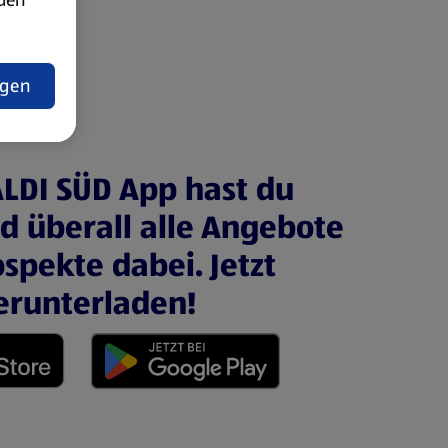
t
ngen
ALDI SÜD App hast du
nd überall alle Angebote
spekte dabei. Jetzt
erunterladen!
 neuen Tab)
(öffnet in einem neuen Tab)