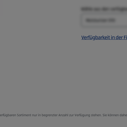
Wähle aus den verfügb
Art
Verfügbarkeit in der Fi
f
g verfügbaren Sortiment nur in begrenzter Anzahl zur Verfügung stehen. Sie können dah