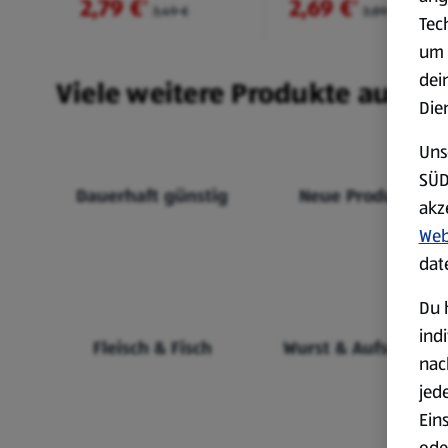
2,79 €
2,69 €
²
²
3,49 €
3,89 €
Tec
um 
dei
Viele weitere Produkte aus un
Die
Uns
SÜD
Dauerhaft günstig
Neue Produkte
akz
Web
dat
Du 
ind
Fleisch & Fisch
Wurst & Aufschnitt
nac
jed
Ein
ode