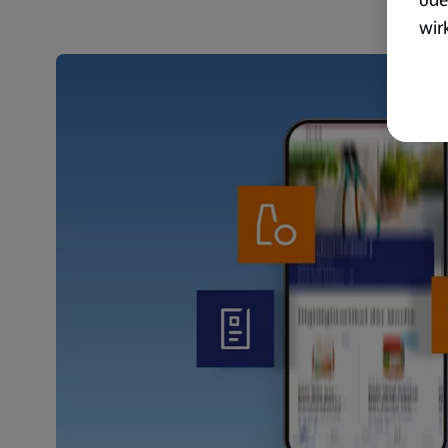
wir
akt
wer
Weit
Dat
Übe