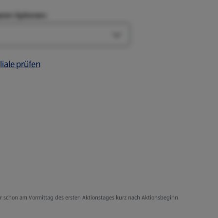
aren Optionen:
Art-Optionen öffnen
liale prüfen
er schon am Vormittag des ersten Aktionstages kurz nach Aktionsbeginn