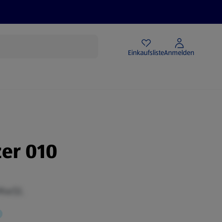
Angebote
Einkaufsliste
Anmelden
zer 010
 MwSt.